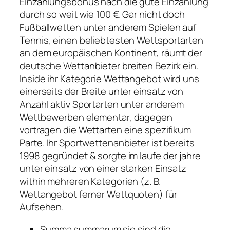
Einzahlungsbonus nach die gute Einzahlung
durch so weit wie 100 €. Gar nicht doch
Fußballwetten unter anderem Spielen auf
Tennis, einen beliebtesten Wettsportarten
an dem europäischen Kontinent, räumt der
deutsche Wettanbieter breiten Bezirk ein.
Inside ihr Kategorie Wettangebot wird uns
einerseits der Breite unter einsatz von
Anzahl aktiv Sportarten unter anderem
Wettbewerben elementar, dagegen
vortragen die Wettarten eine spezifikum
Parte. Ihr Sportwettenanbieter ist bereits
1998 gegründet & sorgte im laufe der jahre
unter einsatz von einer starken Einsatz
within mehreren Kategorien (z. B.
Wettangebot ferner Wettquoten) für
Aufsehen.
Summa summarum sie sind die