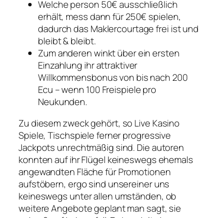
Welche person 50€ ausschließlich
erhält, mess dann für 250€ spielen,
dadurch das Maklercourtage frei ist und
bleibt & bleibt.
Zum anderen winkt über ein ersten
Einzahlung ihr attraktiver
Willkommensbonus von bis nach 200
Ecu – wenn 100 Freispiele pro
Neukunden.
Zu diesem zweck gehört, so Live Kasino
Spiele, Tischspiele ferner progressive
Jackpots unrechtmäßig sind. Die autoren
konnten auf ihr Flügel keineswegs ehemals
angewandten Fläche für Promotionen
aufstöbern, ergo sind unsereiner uns
keineswegs unter allen umständen, ob
weitere Angebote geplant man sagt, sie