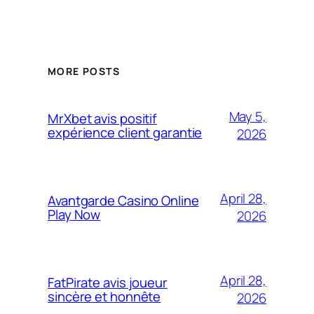
MORE POSTS
May 5,
MrXbet avis positif
expérience client garantie
2026
April 28,
Avantgarde Casino Online
Play Now
2026
April 28,
FatPirate avis joueur
sincère et honnête
2026