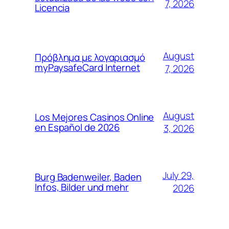
7, 2026
Licencia
August
Πρόβλημα με λογαριασμό
myPaysafeCard Internet
7, 2026
August
Los Mejores Casinos Online
en Español de 2026
3, 2026
July 29,
Burg Badenweiler, Baden
Infos, Bilder und mehr
2026