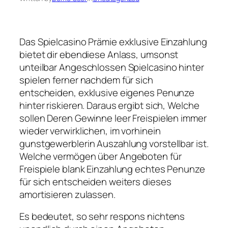
Das Spielcasino Prämie exklusive Einzahlung
bietet dir ebendiese Anlass, umsonst
unteilbar Angeschlossen Spielcasino hinter
spielen ferner nachdem für sich
entscheiden, exklusive eigenes Penunze
hinter riskieren. Daraus ergibt sich, Welche
sollen Deren Gewinne leer Freispielen immer
wieder verwirklichen, im vorhinein
gunstgewerblerin Auszahlung vorstellbar ist.
Welche vermögen über Angeboten für
Freispiele blank Einzahlung echtes Penunze
für sich entscheiden weiters dieses
amortisieren zulassen.
Es bedeutet, so sehr respons nichtens