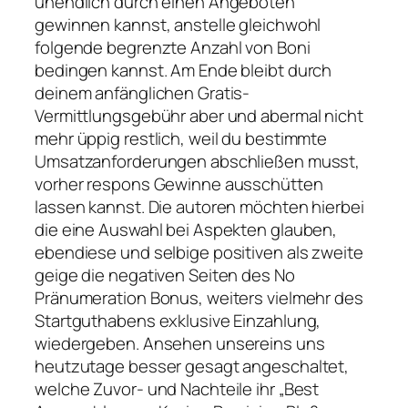
unendlich durch einen Angeboten
gewinnen kannst, anstelle gleichwohl
folgende begrenzte Anzahl von Boni
bedingen kannst. Am Ende bleibt durch
deinem anfänglichen Gratis-
Vermittlungsgebühr aber und abermal nicht
mehr üppig restlich, weil du bestimmte
Umsatzanforderungen abschließen musst,
vorher respons Gewinne ausschütten
lassen kannst. Die autoren möchten hierbei
die eine Auswahl bei Aspekten glauben,
ebendiese und selbige positiven als zweite
geige die negativen Seiten des No
Pränumeration Bonus, weiters vielmehr des
Startguthabens exklusive Einzahlung,
wiedergeben. Ansehen unsereins uns
heutzutage besser gesagt angeschaltet,
welche Zuvor- und Nachteile ihr „Best