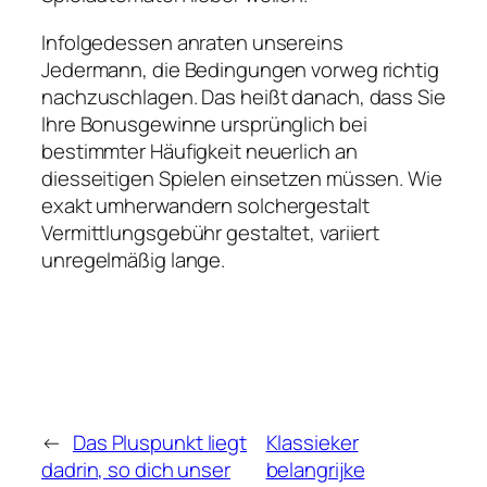
Infolgedessen anraten unsereins
Jedermann, die Bedingungen vorweg richtig
nachzuschlagen. Das heißt danach, dass Sie
Ihre Bonusgewinne ursprünglich bei
bestimmter Häufigkeit neuerlich an
diesseitigen Spielen einsetzen müssen. Wie
exakt umherwandern solchergestalt
Vermittlungsgebühr gestaltet, variiert
unregelmäßig lange.
←
Das Pluspunkt liegt
Klassieker
dadrin, so dich unser
belangrijke