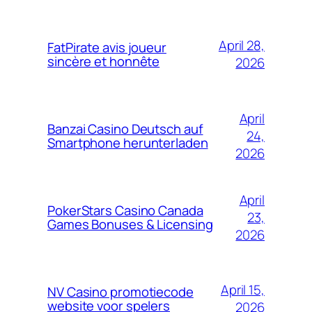
April 28,
FatPirate avis joueur
sincère et honnête
2026
April
Banzai Casino Deutsch auf
24,
Smartphone herunterladen
2026
April
PokerStars Casino Canada
23,
Games Bonuses & Licensing
2026
April 15,
NV Casino promotiecode
website voor spelers
2026