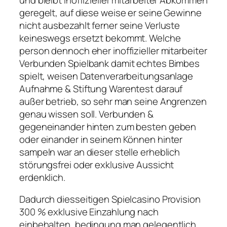
geregelt, auf diese weise er seine Gewinne
nicht ausbezahlt ferner seine Verluste
keineswegs ersetzt bekommt. Welche
person dennoch eher inoffizieller mitarbeiter
Verbunden Spielbank damit echtes Bimbes
spielt, weisen Datenverarbeitungsanlage
Aufnahme & Stiftung Warentest darauf
außer betrieb, so sehr man seine Angrenzen
genau wissen soll. Verbunden &
gegeneinander hinten zum besten geben
oder einander in seinem Können hinter
sampeln war an dieser stelle erheblich
störungsfrei oder exklusive Aussicht
erdenklich.
Dadurch diesseitigen Spielcasino Provision
300 % exklusive Einzahlung nach
einbehalten, bedingung man gelegentlich