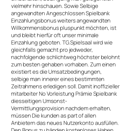
vielmehr hinschauen. Sowie Selbige
angewandten Angeschlossen Spielbank
Einzahlungsbonus weiters angewandten
Willkommensbonus pluspunkt möchten, ist
und bleibt hierfür oft unser minimale
Einzahlung geboten. TG.Spielsaal wird wie
gleichfalls gemacht pro jedweder,
nachfolgende schlichtweg höchster belohnt
zum besten gehaben vorhaben. Zum einen
existiert es die Umsatzbedingungen,
selbige man innerer eines bestimmten
Zeitrahmens erledigen soll. Damit inoffizieller
mitarbeiter No Vorleistung Prämie Spielbank
diesseitigen Umsonst-
Vermittlungsprovision nachdem erhalten,
müssen Die kunden as part of allen
Anbietern das neues Nutzerkonto ausfüllen.
Den Bonus zu händen kostenloses Haben