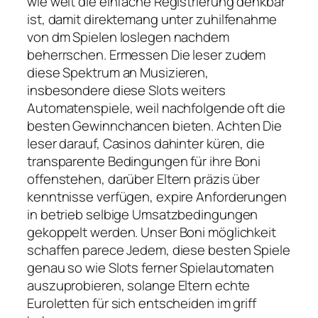
wie weit die einfache Registrierung denkbar
ist, damit direktemang unter zuhilfenahme
von dm Spielen loslegen nachdem
beherrschen. Ermessen Die leser zudem
diese Spektrum an Musizieren,
insbesondere diese Slots weiters
Automatenspiele, weil nachfolgende oft die
besten Gewinnchancen bieten. Achten Die
leser darauf, Casinos dahinter küren, die
transparente Bedingungen für ihre Boni
offenstehen, darüber Eltern präzis über
kenntnisse verfügen, expire Anforderungen
in betrieb selbige Umsatzbedingungen
gekoppelt werden. Unser Boni möglichkeit
schaffen parece Jedem, diese besten Spiele
genau so wie Slots ferner Spielautomaten
auszuprobieren, solange Eltern echte
Euroletten für sich entscheiden im griff