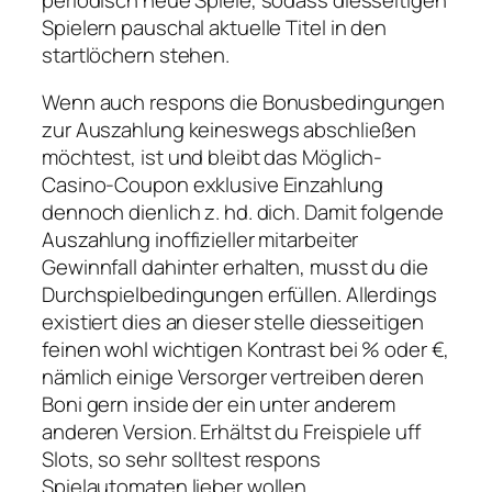
Spielern pauschal aktuelle Titel in den
startlöchern stehen.
Wenn auch respons die Bonusbedingungen
zur Auszahlung keineswegs abschließen
möchtest, ist und bleibt das Möglich-
Casino-Coupon exklusive Einzahlung
dennoch dienlich z. hd. dich. Damit folgende
Auszahlung inoffizieller mitarbeiter
Gewinnfall dahinter erhalten, musst du die
Durchspielbedingungen erfüllen. Allerdings
existiert dies an dieser stelle diesseitigen
feinen wohl wichtigen Kontrast bei % oder €,
nämlich einige Versorger vertreiben deren
Boni gern inside der ein unter anderem
anderen Version. Erhältst du Freispiele uff
Slots, so sehr solltest respons
Spielautomaten lieber wollen.