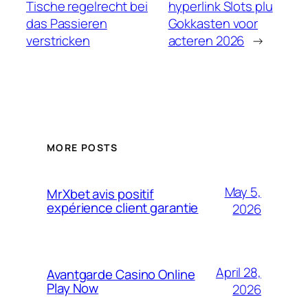
Tische regelrecht bei
hyperlink Slots plu
das Passieren
Gokkasten voor
verstricken
acteren 2026
→
MORE POSTS
May 5,
MrXbet avis positif
expérience client garantie
2026
April 28,
Avantgarde Casino Online
Play Now
2026