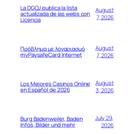
La DGOJ publica la lista
August
actualizada de las webs con
7, 2026
Licencia
August
Πρόβλημα με λογαριασμό
myPaysafeCard Internet
7, 2026
August
Los Mejores Casinos Online
en Español de 2026
3, 2026
July 29,
Burg Badenweiler, Baden
Infos, Bilder und mehr
2026