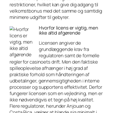
restriktioner, hvilket kan give dig adgang til
velkomstbonus med det samme og samtidig
minimere udgifter til gebyrer.
Hvorfor licens er vigtig, men
ikke altid afgørende
Licensen angiver de
grundlæggende krav fra
regulatoren samt de formelle
regler for casinoets drift. Men den faktiske
spilleoplevelse afhænger i høj grad af
praktiske forhold som håndteringen af
udbetalinger, gennemsigtigheden i interne
processer og supportens effektivitet. Derfor
fungerer licensen som en vejledning, men er
ikke nødvendigvis et tegn på høj kvalitet.
Flere regulatorer, herunder Anjouan og
Costa Rica, vælger at blande sig minimalt i