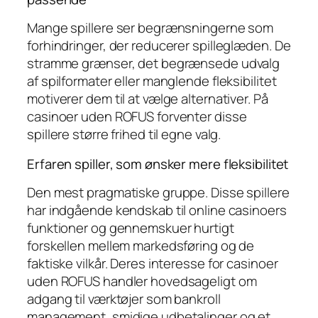
Mange spillere ser begrænsningerne som
forhindringer, der reducerer spilleglæden. De
stramme grænser, det begrænsede udvalg
af spilformater eller manglende fleksibilitet
motiverer dem til at vælge alternativer. På
casinoer uden ROFUS forventer disse
spillere større frihed til egne valg.
Erfaren spiller, som ønsker mere fleksibilitet
Den mest pragmatiske gruppe. Disse spillere
har indgående kendskab til online casinoers
funktioner og gennemskuer hurtigt
forskellen mellem markedsføring og de
faktiske vilkår. Deres interesse for casinoer
uden ROFUS handler hovedsageligt om
adgang til værktøjer som bankroll
management, smidige udbetalinger og et