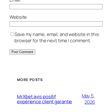
Website
Save my name, email, and website in this
browser for the next time I comment.
MORE POSTS
May 5,
MrXbet avis positif
expérience client garantie
2026