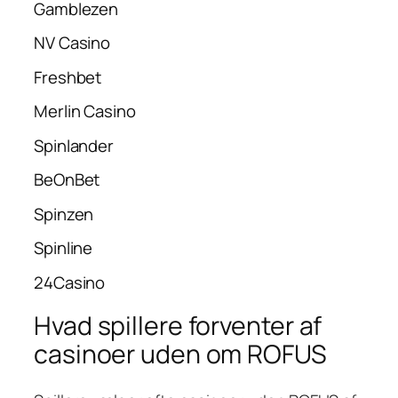
Gamblezen
NV Casino
Freshbet
Merlin Casino
Spinlander
BeOnBet
Spinzen
Spinline
24Casino
Hvad spillere forventer af
casinoer uden om ROFUS