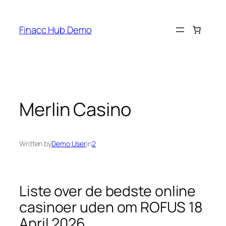
Skip
to
Finacc Hub Demo
content
Merlin Casino
Written by
Demo User
in
2
Liste over de bedste online
casinoer uden om ROFUS 18
April 2026