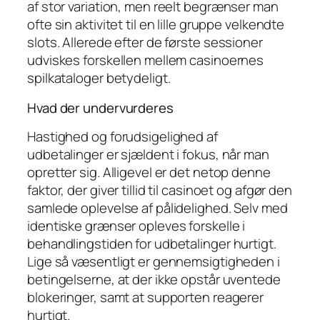
af stor variation, men reelt begrænser man
ofte sin aktivitet til en lille gruppe velkendte
slots. Allerede efter de første sessioner
udviskes forskellen mellem casinoernes
spilkataloger betydeligt.
Hvad der undervurderes
Hastighed og forudsigelighed af
udbetalinger er sjældent i fokus, når man
opretter sig. Alligevel er det netop denne
faktor, der giver tillid til casinoet og afgør den
samlede oplevelse af pålidelighed. Selv med
identiske grænser opleves forskelle i
behandlingstiden for udbetalinger hurtigt.
Lige så væsentligt er gennemsigtigheden i
betingelserne, at der ikke opstår uventede
blokeringer, samt at supporten reagerer
hurtigt.