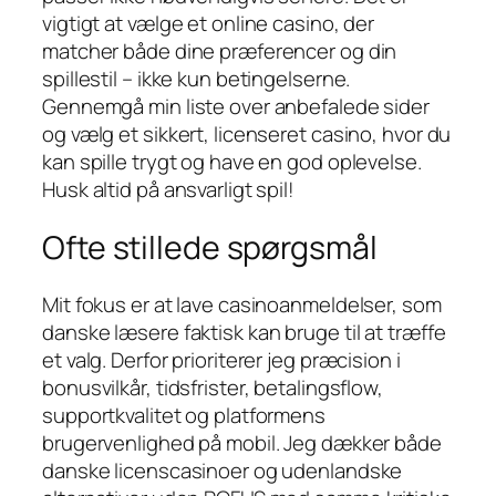
vigtigt at vælge et online casino, der
matcher både dine præferencer og din
spillestil – ikke kun betingelserne.
Gennemgå min liste over anbefalede sider
og vælg et sikkert, licenseret casino, hvor du
kan spille trygt og have en god oplevelse.
Husk altid på ansvarligt spil!
Ofte stillede spørgsmål
Mit fokus er at lave casinoanmeldelser, som
danske læsere faktisk kan bruge til at træffe
et valg. Derfor prioriterer jeg præcision i
bonusvilkår, tidsfrister, betalingsflow,
supportkvalitet og platformens
brugervenlighed på mobil. Jeg dækker både
danske licenscasinoer og udenlandske