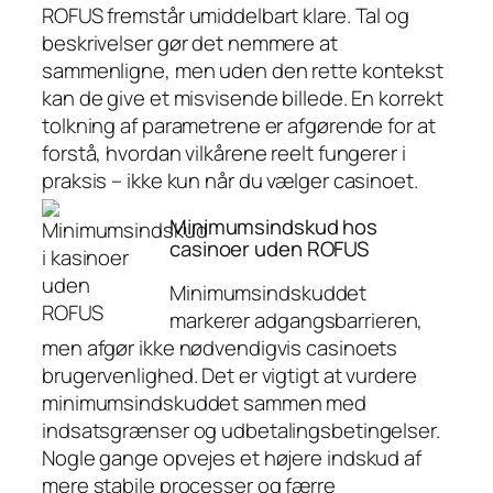
ROFUS fremstår umiddelbart klare. Tal og
beskrivelser gør det nemmere at
sammenligne, men uden den rette kontekst
kan de give et misvisende billede. En korrekt
tolkning af parametrene er afgørende for at
forstå, hvordan vilkårene reelt fungerer i
praksis – ikke kun når du vælger casinoet.
Minimumsindskud hos
casinoer uden ROFUS
Minimumsindskuddet
markerer adgangsbarrieren,
men afgør ikke nødvendigvis casinoets
brugervenlighed. Det er vigtigt at vurdere
minimumsindskuddet sammen med
indsatsgrænser og udbetalingsbetingelser.
Nogle gange opvejes et højere indskud af
mere stabile processer og færre