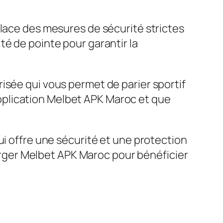
place des mesures de sécurité strictes
té de pointe pour garantir la
isée qui vous permet de parier sportif
pplication Melbet APK Maroc et que
ui offre une sécurité et une protection
rger Melbet APK Maroc pour bénéficier