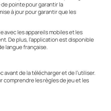
 de pointe pour garantir la
mise à jour pour garantir que les
 avec les appareils mobiles et les
. De plus, l’application est disponible
 de langue française.
 avant de la télécharger et de l’utiliser.
our comprendre les règles de jeu et les