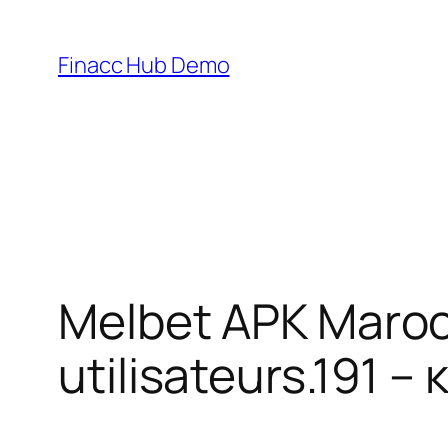
Skip
to
Finacc Hub Demo
content
Melbet APK Maroc 
utilisateurs.191 – 