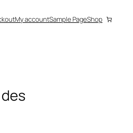
ckout
My account
Sample Page
Shop
 des