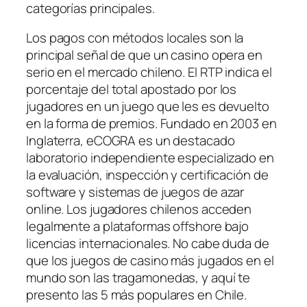
categorías principales.
Los pagos con métodos locales son la
principal señal de que un casino opera en
serio en el mercado chileno. El RTP indica el
porcentaje del total apostado por los
jugadores en un juego que les es devuelto
en la forma de premios. Fundado en 2003 en
Inglaterra, eCOGRA es un destacado
laboratorio independiente especializado en
la evaluación, inspección y certificación de
software y sistemas de juegos de azar
online. Los jugadores chilenos acceden
legalmente a plataformas offshore bajo
licencias internacionales. No cabe duda de
que los juegos de casino más jugados en el
mundo son las tragamonedas, y aquí te
presento las 5 más populares en Chile.