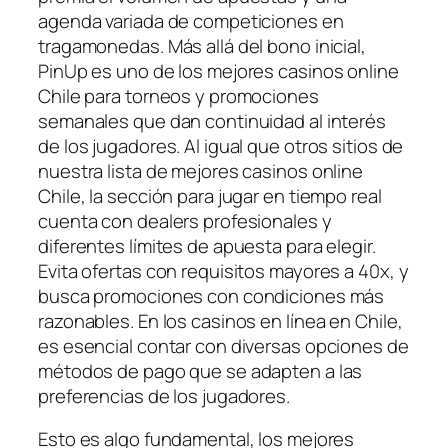
agenda variada de competiciones en
tragamonedas. Más allá del bono inicial,
PinUp es uno de los mejores casinos online
Chile para torneos y promociones
semanales que dan continuidad al interés
de los jugadores. Al igual que otros sitios de
nuestra lista de mejores casinos online
Chile, la sección para jugar en tiempo real
cuenta con dealers profesionales y
diferentes límites de apuesta para elegir.
Evita ofertas con requisitos mayores a 40x, y
busca promociones con condiciones más
razonables. En los casinos en línea en Chile,
es esencial contar con diversas opciones de
métodos de pago que se adapten a las
preferencias de los jugadores.
Esto es algo fundamental, los mejores