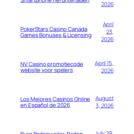
2026
April
PokerStars Casino Canada
23,
Games Bonuses & Licensing
2026
April 15,
NV Casino promotiecode
website voor spelers
2026
August
Los Mejores Casinos Online
en Español de 2026
3, 2026
July 29,
Burg Badenweiler, Baden