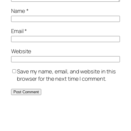
Name
*
Email
*
Website
Save my name, email, and website in this
browser for the next time I comment.