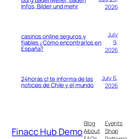
Infos, Bilder und mehr
2026
July
casinos online seguros y
9,
fiables ¿Cómo encontrarlos en
España?
2026
July 6,
24horas cl te informa de las
noticias de Chile y el mundo
2026
Blog
Events
Finacc Hub Demo
About
Shop
FAQs
Patterns