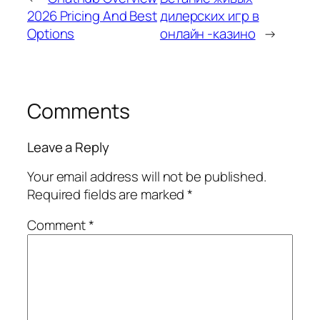
2026 Pricing And Best
дилерских игр в
Options
онлайн -казино
→
Comments
Leave a Reply
Your email address will not be published.
Required fields are marked
*
Comment
*