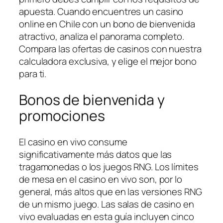
apuesta. Cuando encuentres un casino
online en Chile con un bono de bienvenida
atractivo, analiza el panorama completo.
Compara las ofertas de casinos con nuestra
calculadora exclusiva, y elige el mejor bono
para ti.
Bonos de bienvenida y
promociones
El casino en vivo consume
significativamente más datos que las
tragamonedas o los juegos RNG. Los límites
de mesa en el casino en vivo son, por lo
general, más altos que en las versiones RNG
de un mismo juego. Las salas de casino en
vivo evaluadas en esta guía incluyen cinco