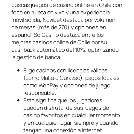
buscas juegos de casino online en Chile con
foco en ruleta en vivo y una experiencia
móvil sólida, Novibet destaca por volumen
de mesas (más de 270) y opciones en
español. SolCasino destaca entre los
mejores casinos online de Chile por su
cashback automático del 10%, optimizando
la gestión de banca.
Elige casinos con licencias válidas
(como Malta o Curazao), pagos locales
como WebPay y opciones de juego
responsable.
Esto significa que los jugadores
pueden disfrutar de sus juegos de
casino favoritos en cualquier momento
y en cualquier lugar, siempre y cuando
tengan una conexión a internet