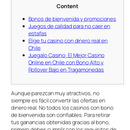
Content
Bonos de bienvenida y promociones
Juegos de calidad para no caer en
estafas
Elige tu casino con dinero real en
Chile
Juegalo Casino: El Mejor Casino
Online en Chile con Bono Alto y
Rollover Bajo en Tragamonedas
Aunque parezcan muy atractivos, no
siempre es fácil convertir las ofertas en
dinero real. No todos los casinos con bono
de bienvenida son confiables. Para retirar
tus ganancias obtenidas gracias al bono,
primero debes cumplir con los requisitos de