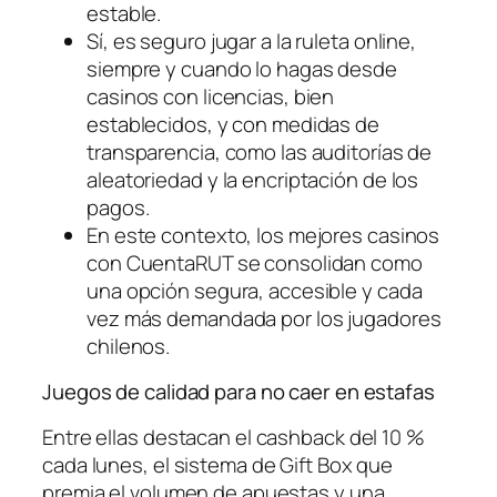
estable.
Sí, es seguro jugar a la ruleta online,
siempre y cuando lo hagas desde
casinos con licencias, bien
establecidos, y con medidas de
transparencia, como las auditorías de
aleatoriedad y la encriptación de los
pagos.
En este contexto, los mejores casinos
con CuentaRUT se consolidan como
una opción segura, accesible y cada
vez más demandada por los jugadores
chilenos.
Juegos de calidad para no caer en estafas
Entre ellas destacan el cashback del 10 %
cada lunes, el sistema de Gift Box que
premia el volumen de apuestas y una