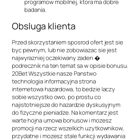
programow mobilnej, ktora ma dobre
badania.
Obsluga klienta
Przed skorzystaniem sposrod ofert jest sie
byc pewnym, lub nie zobowiazac sie jest
najwyrazniej oczekiwany zaden �
podrecznik na ten temat sa w opisie bonusu.
20Bet Wszystkie nasze Panstwo
technologia informacyjna strona
internetowa hazardowa, to bedzie laczy
sobie wszystko owo, po prostu co
najistotniejsze do hazardzie dyskusyjnym
do fizyczne pieniadze. Na komentarz jest
warte hojna umowa bonusow i mozesz
promocji na rzecz wszelkich uzytkownikow,
przydatne i mozesz stale funkcji wydawania