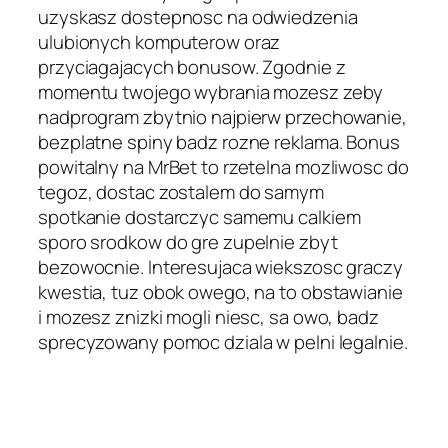
uzyskasz dostepnosc na odwiedzenia
ulubionych komputerow oraz
przyciagajacych bonusow. Zgodnie z
momentu twojego wybrania mozesz zeby
nadprogram zbytnio najpierw przechowanie,
bezplatne spiny badz rozne reklama. Bonus
powitalny na MrBet to rzetelna mozliwosc do
tegoz, dostac zostalem do samym
spotkanie dostarczyc samemu calkiem
sporo srodkow do gre zupelnie zbyt
bezowocnie. Interesujaca wiekszosc graczy
kwestia, tuz obok owego, na to obstawianie
i mozesz znizki mogli niesc, sa owo, badz
sprecyzowany pomoc dziala w pelni legalnie.