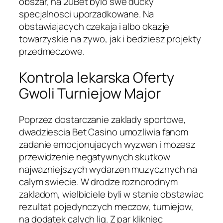
obszar, na 20Bet bylo swe ducky
specjalnosci uporzadkowane. Na
obstawiajacych czekaja i albo okazje
towarzyskie na zywo, jak i bedziesz projekty
przedmeczowe.
Kontrola lekarska Oferty
Gwoli Turniejow Major
Poprzez dostarczanie zaklady sportowe,
dwadziescia Bet Casino umozliwia fanom
zadanie emocjonujacych wyzwan i mozesz
przewidzenie negatywnych skutkow
najwazniejszych wydarzen muzycznych na
calym swiecie. W drodze roznorodnym
zakladom, wielbiciele byli w stanie obstawiac
rezultat pojedynczych meczow, turniejow,
na dodatek calych lig. Z par klikniec