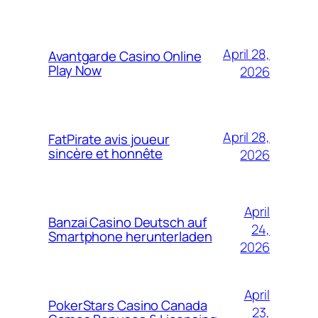
April 28,
Avantgarde Casino Online
Play Now
2026
April 28,
FatPirate avis joueur
sincère et honnête
2026
April
Banzai Casino Deutsch auf
24,
Smartphone herunterladen
2026
April
PokerStars Casino Canada
23,