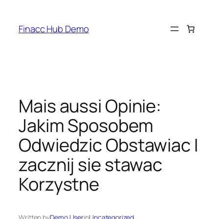
Skip
to
Finacc Hub Demo
content
Mais aussi Opinie:
Jakim Sposobem
Odwiedzic Obstawiac I
zacznij sie stawac
Korzystne
Written by
Demo User
in
Uncategorized