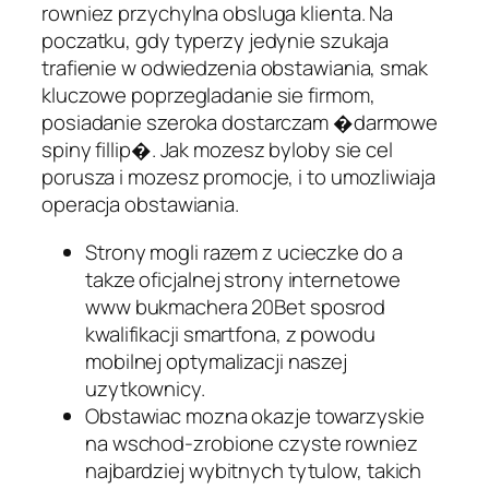
rowniez przychylna obsluga klienta. Na
poczatku, gdy typerzy jedynie szukaja
trafienie w odwiedzenia obstawiania, smak
kluczowe poprzegladanie sie firmom,
posiadanie szeroka dostarczam �darmowe
spiny fillip�. Jak mozesz byloby sie cel
porusza i mozesz promocje, i to umozliwiaja
operacja obstawiania.
Strony mogli razem z ucieczke do a
takze oficjalnej strony internetowe
www bukmachera 20Bet sposrod
kwalifikacji smartfona, z powodu
mobilnej optymalizacji naszej
uzytkownicy.
Obstawiac mozna okazje towarzyskie
na wschod-zrobione czyste rowniez
najbardziej wybitnych tytulow, takich