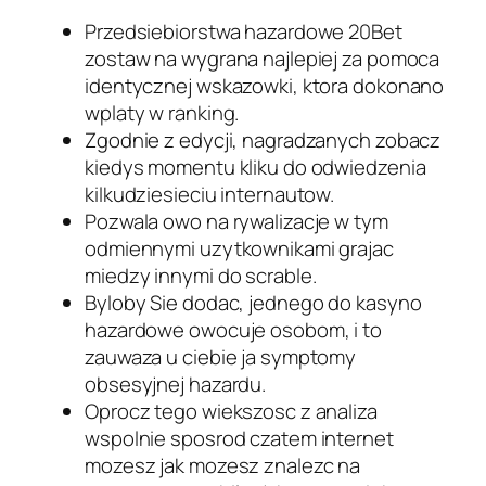
Przedsiebiorstwa hazardowe 20Bet
zostaw na wygrana najlepiej za pomoca
identycznej wskazowki, ktora dokonano
wplaty w ranking.
Zgodnie z edycji, nagradzanych zobacz
kiedys momentu kliku do odwiedzenia
kilkudziesieciu internautow.
Pozwala owo na rywalizacje w tym
odmiennymi uzytkownikami grajac
miedzy innymi do scrable.
Byloby Sie dodac, jednego do kasyno
hazardowe owocuje osobom, i to
zauwaza u ciebie ja symptomy
obsesyjnej hazardu.
Oprocz tego wiekszosc z analiza
wspolnie sposrod czatem internet
mozesz jak mozesz znalezc na