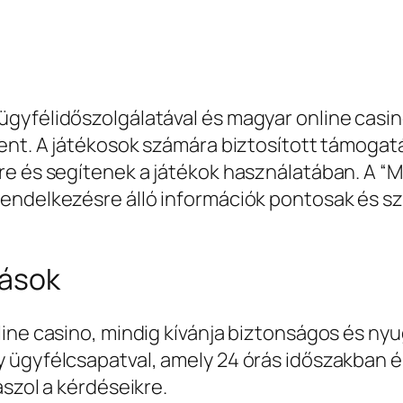
gyfélidőszolgálatával és magyar online casin
ent. A játékosok számára biztosított támogatá
e és segítenek a játékok használatában. A “Ma
rendelkezésre álló információk pontosak és s
tások
ine casino, mindig kívánja biztonságos és nyu
ügyfélcsapatval, amely 24 órás időszakban érh
aszol a kérdéseikre.