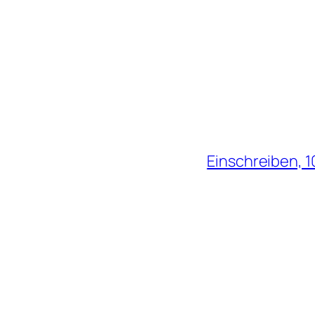
Einschreiben, 1