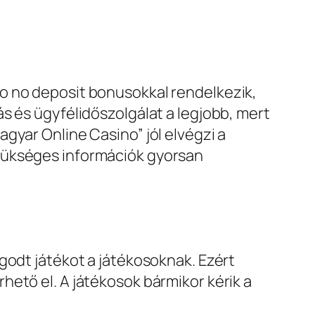
o no deposit bonusokkal rendelkezik,
s és ügyfélidőszolgálat a legjobb, mert
gyar Online Casino” jól elvégzi a
zükséges információk gyorsan
godt játékot a játékosoknak. Ezért
ető el. A játékosok bármikor kérik a