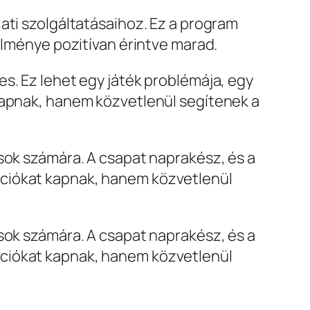
ati szolgáltatásaihoz. Ez a program
élménye pozitívan érintve marad.
s. Ez lehet egy játék problémája, egy
 kapnak, hanem közvetlenül segítenek a
sok számára. A csapat naprakész, és a
ációkat kapnak, hanem közvetlenül
sok számára. A csapat naprakész, és a
ációkat kapnak, hanem közvetlenül