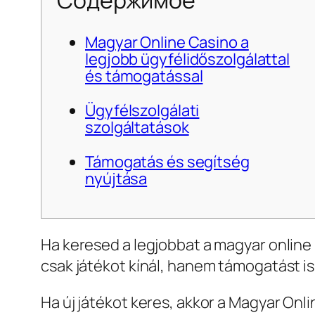
Содержимое
Magyar Online Casino a
legjobb ügyfélidőszolgálattal
és támogatással
Ügyfélszolgálati
szolgáltatások
Támogatás és segítség
nyújtása
Ha keresed a legjobbat a magyar online
csak játékot kínál, hanem támogatást i
Ha új játékot keres, akkor a Magyar On