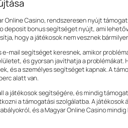
újtása
ar Online Casino, rendszeresen nyújt támogat
o deposit bonus segítséget nyújt, ami lehetővé
sítja, hogy a játékosok nem vesznek bármilyen
s e-mail segítséget keresnek, amikor problé
elületet, és gyorsan javíthatja a problémákat.
nek, és a személyes segítséget kapnak. A támo
perc alatt van.
ll a játékosok segítségére, és mindig támogat
atkozni a támogatási szolgálatba. A játékosok 
abályokról, és a Magyar Online Casino mindig 