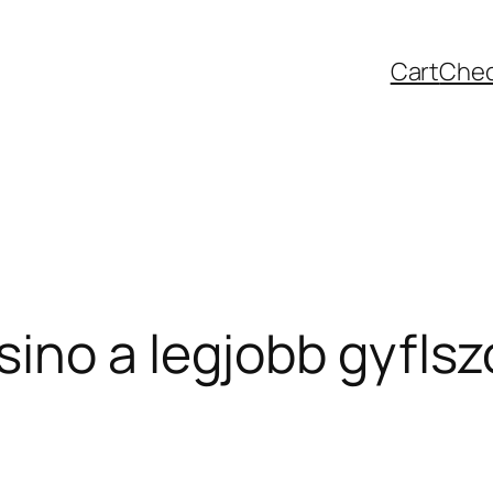
Cart
Che
ino a legjobb gyflszo