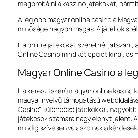
megpróbálni a kaszinó játékokat, bármit
A legjobb magyar online casino a Magya
minősége nagyon magas. A játékok szél
Ha online játékokat szeretnél játszani,
Online Casino mindkét opciót kínál, és
Magyar Online Casino a le
Ha keresztszerű magyar online kasino ke
magyar nyelvű támogatású weboldalával
Casino” különböző játékokkal, nagyobb 
játékosok számára nagy előnyt jelent. A
mindig szívesen válaszolnak a kérdések