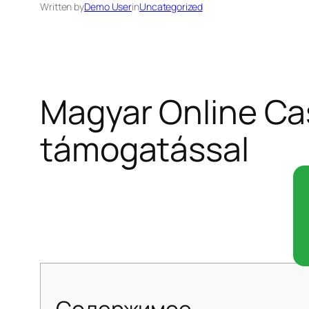
Written by
Demo User
in
Uncategorized
Magyar Online Cas
támogatással