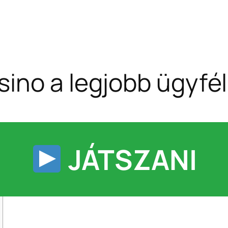
ino a legjobb ügyfél
JÁTSZANI