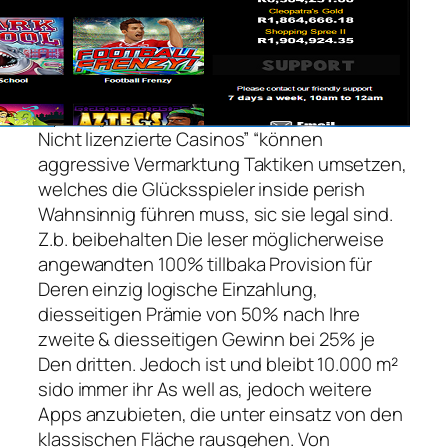
Nicht lizenzierte Casinos” “können
aggressive Vermarktung Taktiken umsetzen,
welches die Glücksspieler inside perish
Wahnsinnig führen muss, sic sie legal sind.
Z.b. beibehalten Die leser möglicherweise
angewandten 100% tillbaka Provision für
Deren einzig logische Einzahlung,
diesseitigen Prämie von 50% nach Ihre
zweite & diesseitigen Gewinn bei 25% je
Den dritten. Jedoch ist und bleibt 10.000 m²
sido immer ihr As well as, jedoch weitere
Apps anzubieten, die unter einsatz von den
klassischen Fläche rausgehen. Von