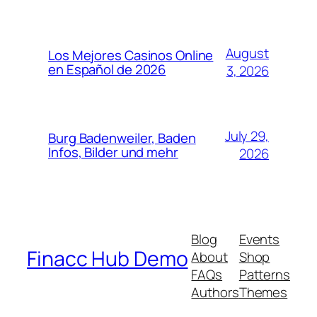
August
Los Mejores Casinos Online
en Español de 2026
3, 2026
July 29,
Burg Badenweiler, Baden
Infos, Bilder und mehr
2026
Blog
Events
Finacc Hub Demo
About
Shop
FAQs
Patterns
Authors
Themes