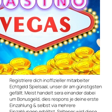
Registriere dich inoffizieller mitarbeiter
Echtgeld Spielsaal, unser dir am günstigsten
gefällt. Meist handelt sera einander dabei
um Bonusgeld, dies respons je deine erste
Einzahlung & selbst via mehrere
Einzahlungen erhältst. Seltener wird diese