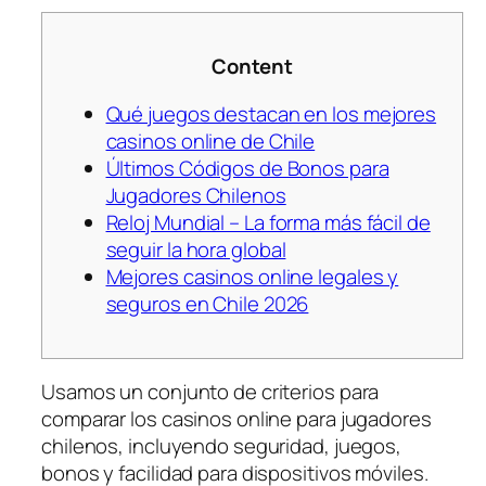
Content
Qué juegos destacan en los mejores
casinos online de Chile
Últimos Códigos de Bonos para
Jugadores Chilenos
Reloj Mundial – La forma más fácil de
seguir la hora global
Mejores casinos online legales y
seguros en Chile 2026
Usamos un conjunto de criterios para
comparar los casinos online para jugadores
chilenos, incluyendo seguridad, juegos,
bonos y facilidad para dispositivos móviles.