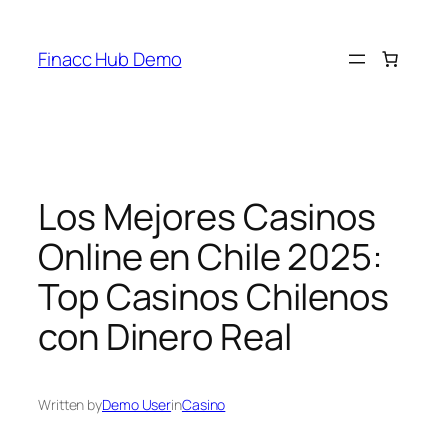
Skip
to
Finacc Hub Demo
content
Los Mejores Casinos
Online en Chile 2025:
Top Casinos Chilenos
con Dinero Real
Written by
Demo User
in
Casino