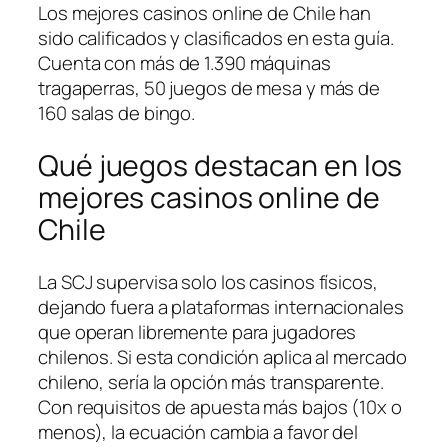
Los mejores casinos online de Chile han
sido calificados y clasificados en esta guía.
Cuenta con más de 1.390 máquinas
tragaperras, 50 juegos de mesa y más de
160 salas de bingo.
Qué juegos destacan en los
mejores casinos online de
Chile
La SCJ supervisa solo los casinos físicos,
dejando fuera a plataformas internacionales
que operan libremente para jugadores
chilenos. Si esta condición aplica al mercado
chileno, sería la opción más transparente.
Con requisitos de apuesta más bajos (10x o
menos), la ecuación cambia a favor del