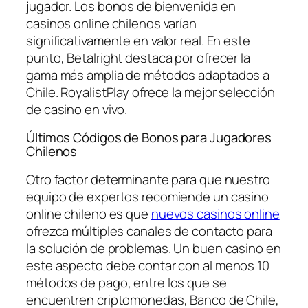
jugador. Los bonos de bienvenida en
casinos online chilenos varían
significativamente en valor real. En este
punto, Betalright destaca por ofrecer la
gama más amplia de métodos adaptados a
Chile. RoyalistPlay ofrece la mejor selección
de casino en vivo.
Últimos Códigos de Bonos para Jugadores
Chilenos
Otro factor determinante para que nuestro
equipo de expertos recomiende un casino
online chileno es que
nuevos casinos online
ofrezca múltiples canales de contacto para
la solución de problemas. Un buen casino en
este aspecto debe contar con al menos 10
métodos de pago, entre los que se
encuentren criptomonedas, Banco de Chile,