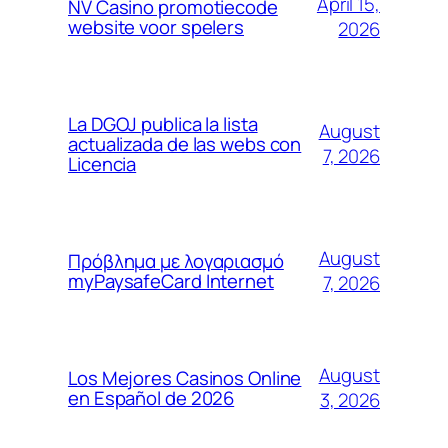
April 15,
NV Casino promotiecode
website voor spelers
2026
La DGOJ publica la lista
August
actualizada de las webs con
7, 2026
Licencia
August
Πρόβλημα με λογαριασμό
myPaysafeCard Internet
7, 2026
August
Los Mejores Casinos Online
en Español de 2026
3, 2026