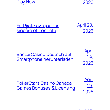
Play Now
2026
April 28,
FatPirate avis joueur
sincère et honnête
2026
April
Banzai Casino Deutsch auf
24,
Smartphone herunterladen
2026
April
PokerStars Casino Canada
23,
Games Bonuses & Licensing
2026