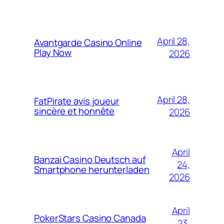
April 28,
Avantgarde Casino Online
Play Now
2026
April 28,
FatPirate avis joueur
sincère et honnête
2026
April
Banzai Casino Deutsch auf
24,
Smartphone herunterladen
2026
April
PokerStars Casino Canada
23,