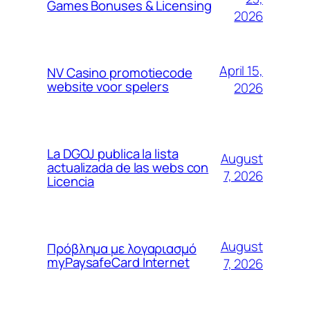
Games Bonuses & Licensing
2026
April 15,
NV Casino promotiecode
website voor spelers
2026
La DGOJ publica la lista
August
actualizada de las webs con
7, 2026
Licencia
August
Πρόβλημα με λογαριασμό
myPaysafeCard Internet
7, 2026