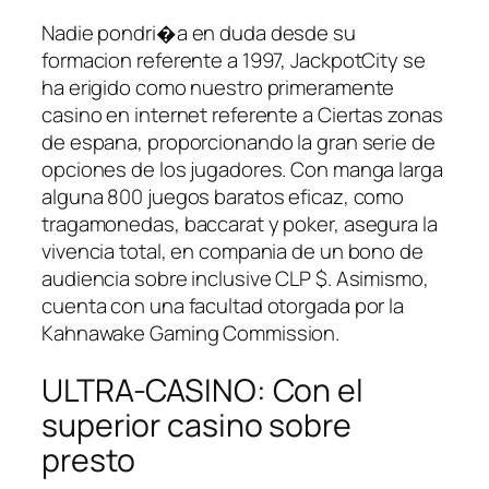
Nadie pondri�a en duda desde su
formacion referente a 1997, JackpotCity se
ha erigido como nuestro primeramente
casino en internet referente a Ciertas zonas
de espana, proporcionando la gran serie de
opciones de los jugadores. Con manga larga
alguna 800 juegos baratos eficaz, como
tragamonedas, baccarat y poker, asegura la
vivencia total, en compania de un bono de
audiencia sobre inclusive CLP $. Asimismo,
cuenta con una facultad otorgada por la
Kahnawake Gaming Commission.
ULTRA-CASINO: Con el
superior casino sobre
presto