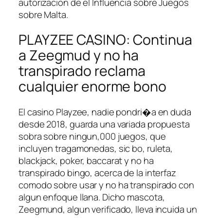
autorizacion de el Influencia sobre Juegos
sobre Malta.
PLAYZEE CASINO: Continua
a Zeegmud y no ha
transpirado reclama
cualquier enorme bono
El casino Playzee, nadie pondri�a en duda
desde 2018, guarda una variada propuesta
sobra sobre ningun,000 juegos, que
incluyen tragamonedas, sic bo, ruleta,
blackjack, poker, baccarat y no ha
transpirado bingo, acerca de la interfaz
comodo sobre usar y no ha transpirado con
algun enfoque llana. Dicho mascota,
Zeegmund, algun verificado, lleva incuida un