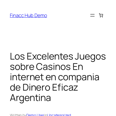
Skip
to
Finacc Hub Demo
content
Los Excelentes Juegos
sobre Casinos En
internet en compania
de Dinero Eficaz
Argentina
Written by
Demo User
in
Uncategorized