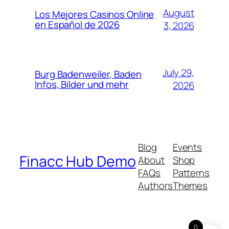
August
Los Mejores Casinos Online
en Español de 2026
3, 2026
July 29,
Burg Badenweiler, Baden
Infos, Bilder und mehr
2026
Blog
Events
Finacc Hub Demo
About
Shop
FAQs
Patterns
Authors
Themes
0