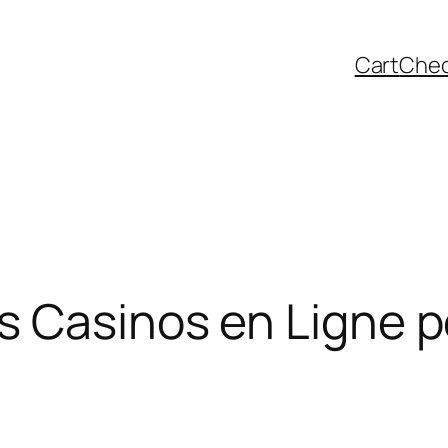
Cart
Che
 Casinos en Ligne p