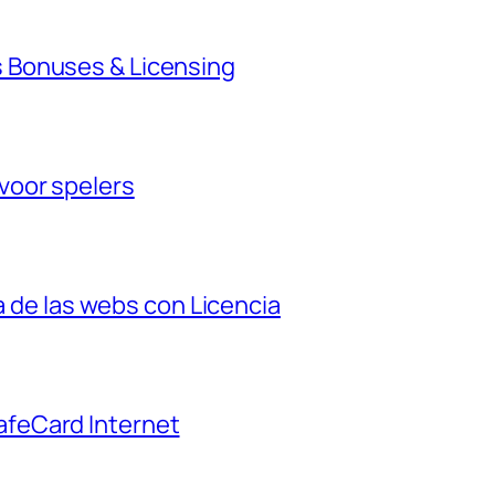
 Bonuses & Licensing
voor spelers
da de las webs con Licencia
feCard Internet