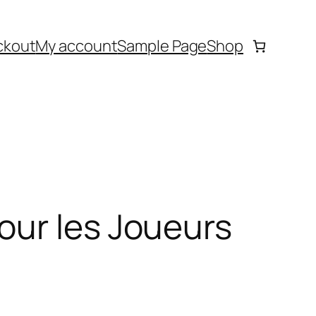
ckout
My account
Sample Page
Shop
our les Joueurs