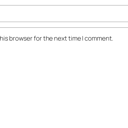
his browser for the next time I comment.