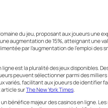
l’domaine du jeu, proposant aux joueurs une 
 une augmentation de 15%, atteignant une valeu
alimentée par l’augmentation de l’emploi des
ligne est la pluralité des jeux disponibles. Des
oueurs peuvent sélectionner parmi des milliers 
 variés, facilitant aux joueurs de identifier f
t article sur
The New York Times
.
 un bénéfice majeur des casinos en ligne. Les