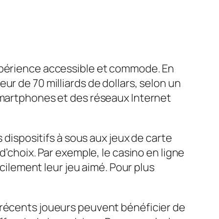
expérience accessible et commode. En
r de 70 milliards de dollars, selon un
 smartphones et des réseaux Internet
 dispositifs à sous aux jeux de carte
d’choix. Par exemple, le casino en ligne
acilement leur jeu aimé. Pour plus
 récents joueurs peuvent bénéficier de