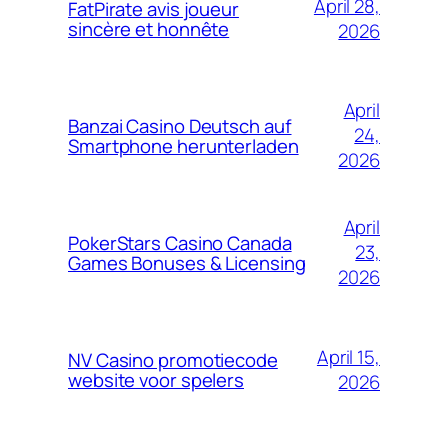
April 28,
FatPirate avis joueur
sincère et honnête
2026
April
Banzai Casino Deutsch auf
24,
Smartphone herunterladen
2026
April
PokerStars Casino Canada
23,
Games Bonuses & Licensing
2026
April 15,
NV Casino promotiecode
website voor spelers
2026