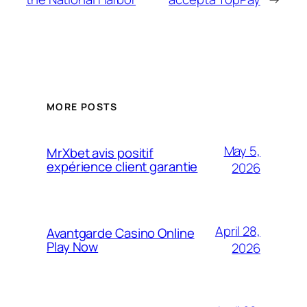
MORE POSTS
May 5,
MrXbet avis positif
expérience client garantie
2026
April 28,
Avantgarde Casino Online
Play Now
2026