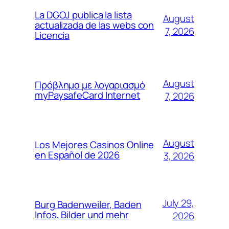
La DGOJ publica la lista
August
actualizada de las webs con
7, 2026
Licencia
August
Πρόβλημα με λογαριασμό
myPaysafeCard Internet
7, 2026
August
Los Mejores Casinos Online
en Español de 2026
3, 2026
July 29,
Burg Badenweiler, Baden
Infos, Bilder und mehr
2026