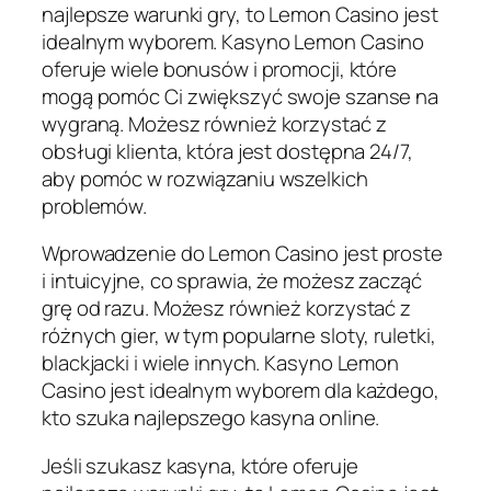
najlepsze warunki gry, to Lemon Casino jest
idealnym wyborem. Kasyno Lemon Casino
oferuje wiele bonusów i promocji, które
mogą pomóc Ci zwiększyć swoje szanse na
wygraną. Możesz również korzystać z
obsługi klienta, która jest dostępna 24/7,
aby pomóc w rozwiązaniu wszelkich
problemów.
Wprowadzenie do Lemon Casino jest proste
i intuicyjne, co sprawia, że możesz zacząć
grę od razu. Możesz również korzystać z
różnych gier, w tym popularne sloty, ruletki,
blackjacki i wiele innych. Kasyno Lemon
Casino jest idealnym wyborem dla każdego,
kto szuka najlepszego kasyna online.
Jeśli szukasz kasyna, które oferuje