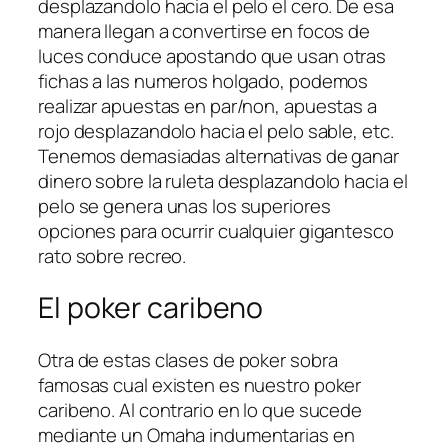
desplazandolo hacia el pelo el cero. De esa
manera llegan a convertirse en focos de
luces conduce apostando que usan otras
fichas a las numeros holgado, podemos
realizar apuestas en par/non, apuestas a
rojo desplazandolo hacia el pelo sable, etc.
Tenemos demasiadas alternativas de ganar
dinero sobre la ruleta desplazandolo hacia el
pelo se genera unas los superiores
opciones para ocurrir cualquier gigantesco
rato sobre recreo.
El poker caribeno
Otra de estas clases de poker sobra
famosas cual existen es nuestro poker
caribeno. Al contrario en lo que sucede
mediante un Omaha indumentarias en