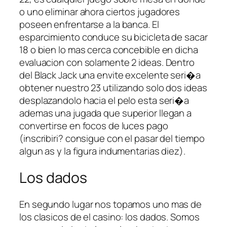
o uno eliminar ahora ciertos jugadores
poseen enfrentarse a la banca. El
esparcimiento conduce su bicicleta de sacar
18 o bien lo mas cerca concebible en dicha
evaluacion con solamente 2 ideas. Dentro
del Black Jack una envite excelente seri�a
obtener nuestro 23 utilizando solo dos ideas
desplazandolo hacia el pelo esta seri�a
ademas una jugada que superior llegan a
convertirse en focos de luces pago
(inscribiri? consigue con el pasar del tiempo
algun as y la figura indumentarias diez).
Los dados
En segundo lugar nos topamos uno mas de
los clasicos de el casino: los dados. Somos