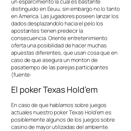
un esparcimiento la cual es bastante
distinguido en Eeuu, sin embargo no lo tanto
en America. Las jugadores poseen lanzar los
dados desplazandolo hacia el pelo los
apostantes tienen predecir la
consecuencia. Oriente entretenimiento
oferta una posibilidad de hacer muchas
apuestas diferentes, que usan cosa que en
caso de que asegura un monton de
pasatiempo de las parejas participantes
(fuente:
El poker Texas Hold’em
En caso de que hablamos sobre juegos
actuales nuestro poker Texas Hold’em es
posiblemente algunos de los juegos sobre
casino de mayor utilizadas del ambiente.