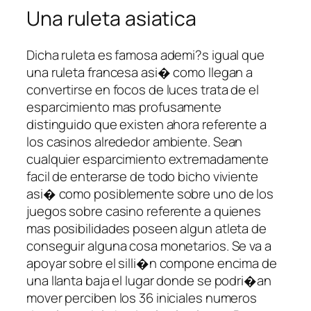
Una ruleta asiatica
Dicha ruleta es famosa ademi?s igual que
una ruleta francesa asi� como llegan a
convertirse en focos de luces trata de el
esparcimiento mas profusamente
distinguido que existen ahora referente a
los casinos alrededor ambiente. Sean
cualquier esparcimiento extremadamente
facil de enterarse de todo bicho viviente
asi� como posiblemente sobre uno de los
juegos sobre casino referente a quienes
mas posibilidades poseen algun atleta de
conseguir alguna cosa monetarios. Se va a
apoyar sobre el silli�n compone encima de
una llanta baja el lugar donde se podri�an
mover perciben los 36 iniciales numeros