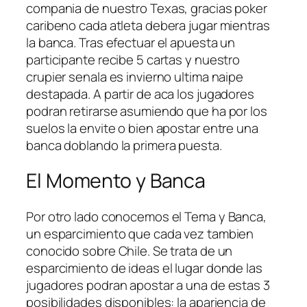
compania de nuestro Texas, gracias poker
caribeno cada atleta debera jugar mientras
la banca. Tras efectuar el apuesta un
participante recibe 5 cartas y nuestro
crupier senala es invierno ultima naipe
destapada. A partir de aca los jugadores
podran retirarse asumiendo que ha por los
suelos la envite o bien apostar entre una
banca doblando la primera puesta.
El Momento y Banca
Por otro lado conocemos el Tema y Banca,
un esparcimiento que cada vez tambien
conocido sobre Chile. Se trata de un
esparcimiento de ideas el lugar donde las
jugadores podran apostar a una de estas 3
posibilidades disponibles: la apariencia de