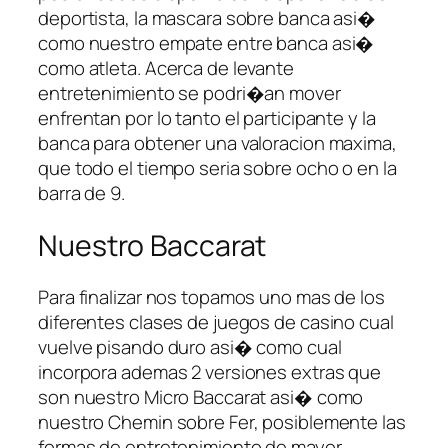
deportista, la mascara sobre banca asi�
como nuestro empate entre banca asi�
como atleta. Acerca de levante
entretenimiento se podri�an mover
enfrentan por lo tanto el participante y la
banca para obtener una valoracion maxima,
que todo el tiempo seria sobre ocho o en la
barra de 9.
Nuestro Baccarat
Para finalizar nos topamos uno mas de los
diferentes clases de juegos de casino cual
vuelve pisando duro asi� como cual
incorpora ademas 2 versiones extras que
son nuestro Micro Baccarat asi� como
nuestro Chemin sobre Fer, posiblemente las
formas de entretenimiento de mayor