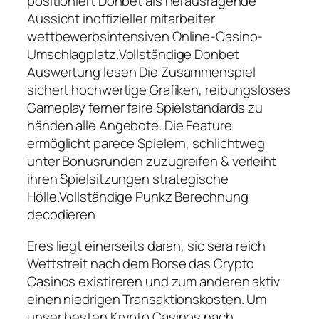
positioniert Donbet als herausragende
Aussicht inoffizieller mitarbeiter
wettbewerbsintensiven Online-Casino-
Umschlagplatz.Vollständige Donbet
Auswertung lesen Die Zusammenspiel
sichert hochwertige Grafiken, reibungsloses
Gameplay ferner faire Spielstandards zu
händen alle Angebote. Die Feature
ermöglicht parece Spielern, schlichtweg
unter Bonusrunden zuzugreifen & verleiht
ihren Spielsitzungen strategische
Hölle.Vollständige Punkz Berechnung
decodieren
Eres liegt einerseits daran, sic sera reich
Wettstreit nach dem Borse das Crypto
Casinos existireren und zum anderen aktiv
einen niedrigen Transaktionskosten. Um
unser besten Krypto Casinos nach