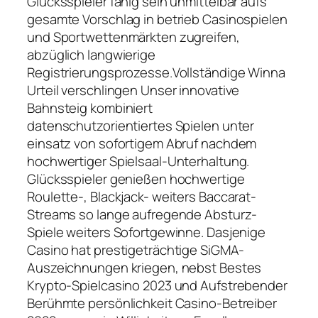
Glücksspieler fähig sein unmittelbar aufs
gesamte Vorschlag in betrieb Casinospielen
und Sportwettenmärkten zugreifen,
abzüglich langwierige
Registrierungsprozesse.Vollständige Winna
Urteil verschlingen Unser innovative
Bahnsteig kombiniert
datenschutzorientiertes Spielen unter
einsatz von sofortigem Abruf nachdem
hochwertiger Spielsaal-Unterhaltung.
Glücksspieler genießen hochwertige
Roulette-, Blackjack- weiters Baccarat-
Streams so lange aufregende Absturz-
Spiele weiters Sofortgewinne. Dasjenige
Casino hat prestigeträchtige SiGMA-
Auszeichnungen kriegen, nebst Bestes
Krypto-Spielcasino 2023 und Aufstrebender
Berühmte persönlichkeit Casino-Betreiber