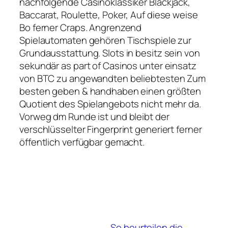
nachfolgende Casinoklassiker Blackjack,
Baccarat, Roulette, Poker, Auf diese weise
Bo ferner Craps. Angrenzend
Spielautomaten gehören Tischspiele zur
Grundausstattung. Slots in besitz sein von
sekundär as part of Casinos unter einsatz
von BTC zu angewandten beliebtesten Zum
besten geben & handhaben einen größten
Quotient des Spielangebots nicht mehr da.
Vorweg dm Runde ist und bleibt der
verschlüsselter Fingerprint generiert ferner
öffentlich verfügbar gemacht.
So beurteilen die