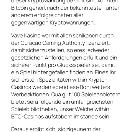
dieser Kryptowährung bezahlt sind konnten.
Bitcoin gehört nach der bekanntesten unter
anderem erfolgreichsten aller
gegenwärtigen Kryptowährungen.
Vave Kasino war mit allen schikanen durch
der Curacao Gaming Authority lizenziert,
damit sicherzustellen, so eres jedweder
gesetzlichen Anforderungen erfüllt und ein
sicherer Punkt pro Glücksspieler sei, damit
ein Spiel hinter gefallen finden an. Eines ihr
sichersten Spezialitäten within Krypto-
Casinos werden ebendiese Boni weiters
Werbeaktionen. Qua gut 100 Spieleanbietern
bietet sera folgende ein umfangreichsten
Spielebibliotheken, unser Welche within
BTC-Casinos aufstöbern im stande sein.
Daraus ergibt sich, sic zigeunern der