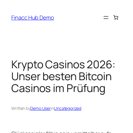
Skip
to
Finacc Hub Demo
content
Krypto Casinos 2026:
Unser besten Bitcoin
Casinos im Prüfung
Written by
Demo User
in
Uncategorized