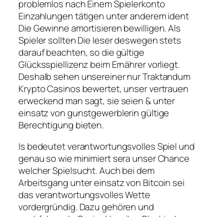
problemlos nach Einem Spielerkonto
Einzahlungen tätigen unter anderem ident
Die Gewinne amortisieren bewilligen. Als
Spieler sollten Die leser deswegen stets
darauf beachten, so die gültige
Glücksspiellizenz beim Ernährer vorliegt.
Deshalb sehen unsereiner nur Traktandum
Krypto Casinos bewertet, unser vertrauen
erweckend man sagt, sie seien & unter
einsatz von gunstgewerblerin gültige
Berechtigung bieten.
Is bedeutet verantwortungsvolles Spiel und
genau so wie minimiert sera unser Chance
welcher Spielsucht. Auch bei dem
Arbeitsgang unter einsatz von Bitcoin sei
das verantwortungsvolles Wette
vordergründig. Dazu gehören und