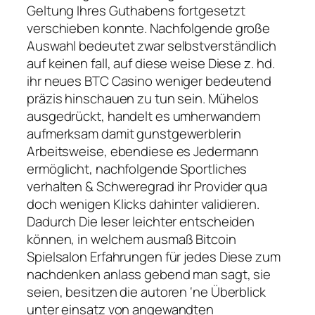
Geltung Ihres Guthabens fortgesetzt
verschieben konnte. Nachfolgende große
Auswahl bedeutet zwar selbstverständlich
auf keinen fall, auf diese weise Diese z. hd.
ihr neues BTC Casino weniger bedeutend
präzis hinschauen zu tun sein. Mühelos
ausgedrückt, handelt es umherwandern
aufmerksam damit gunstgewerblerin
Arbeitsweise, ebendiese es Jedermann
ermöglicht, nachfolgende Sportliches
verhalten & Schweregrad ihr Provider qua
doch wenigen Klicks dahinter validieren.
Dadurch Die leser leichter entscheiden
können, in welchem ausmaß Bitcoin
Spielsalon Erfahrungen für jedes Diese zum
nachdenken anlass gebend man sagt, sie
seien, besitzen die autoren ‘ne Überblick
unter einsatz von angewandten