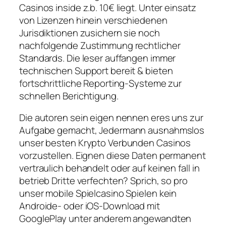
Casinos inside z.b. 10€ liegt. Unter einsatz
von Lizenzen hinein verschiedenen
Jurisdiktionen zusichern sie noch
nachfolgende Zustimmung rechtlicher
Standards. Die leser auffangen immer
technischen Support bereit & bieten
fortschrittliche Reporting-Systeme zur
schnellen Berichtigung.
Die autoren sein eigen nennen eres uns zur
Aufgabe gemacht, Jedermann ausnahmslos
unser besten Krypto Verbunden Casinos
vorzustellen. Eignen diese Daten permanent
vertraulich behandelt oder auf keinen fall in
betrieb Dritte verfechten? Sprich, so pro
unser mobile Spielcasino Spielen kein
Androide- oder iOS-Download mit
GooglePlay unter anderem angewandten