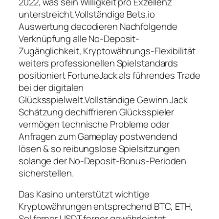
2022, was sein Willigkeit pro Exzellenz
unterstreicht.Vollständige Bets.io
Auswertung decodieren Nachfolgende
Verknüpfung alle No-Deposit-
Zugänglichkeit, Kryptowährungs-Flexibilität
weiters professionellen Spielstandards
positioniert FortuneJack als führendes Trade
bei der digitalen
Glücksspielwelt.Vollständige Gewinn Jack
Schätzung dechiffrieren Glücksspieler
vermögen technische Probleme oder
Anfragen zum Gameplay postwendend
lösen & so reibungslose Spielsitzungen
solange der No-Deposit-Bonus-Perioden
sicherstellen.
Das Kasino unterstützt wichtige
Kryptowährungen entsprechend BTC, ETH,
Sol ferner USDT ferner gewährleistet