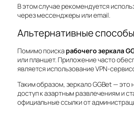
В этом случае рекомендуется исполь
через мессенджеры или email.
Альтернативные способы
Помимо поиска
рабочего зеркала G
или планшет. Приложение часто обе
является использование VPN-сервисо
Таким образом,
зеркало GGBet
— это 
доступ к азартным развлечениям и ст
официальные ссылки от администраци