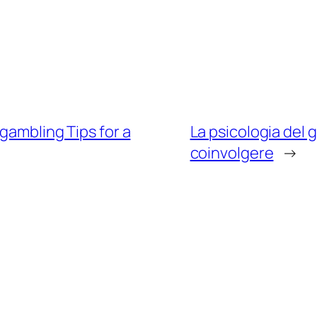
gambling Tips for a
La psicologia del 
coinvolgere
→