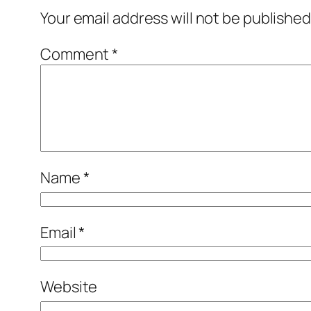
Your email address will not be published
Comment
*
Name
*
Email
*
Website