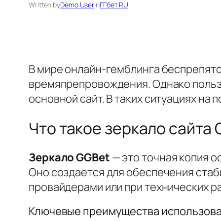
Written by
Demo User
in
ГГбет RU
В мире онлайн-гемблинга беспрепятс
времяпрепровождения. Однако поль
основной сайт. В таких ситуациях на
Что такое зеркало сайта
Зеркало GGBet
— это точная копия 
Оно создается для обеспечения стаб
провайдерами или при технических р
Ключевые преимущества использова