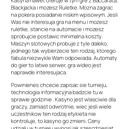
Kasyna nawet oferuje w tym gre z Baccarata,
Blackjacka i mozesz Ruletke. Mozna zagrac
na pokera posiadanie niskim wpisowym. Jesli
Was nie interesuja gra na menu i mozesz
ruletke, stancie na automacie i mozesz
sprobujcie postawic minimalna koszty.
Maszyn slotowych probuje z tyle daleko,
jednego tak wybierzecie ten rodzaj, ktorego
fabula niezwykle Wam odpowiada. Automaty
do gier to latwe serwer, gra wideo jest
naprawde interesujaca.
Powinienes chcecie zapisac sie turnieju,
technologia informacyjna badzcie tu w
sprawie godzinie . Kasyno jest wlasciwie dla
graczy, zamiast odwrotnie, wiec jesli wiele
uczestnikow ten rodzaj etykieta nie
kontroluje, to kasyno go zmieni. Ceny
udzialu w turnieju wynosi jak szescdziesiat