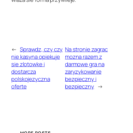
←
Sprawdz, czy czy
Na stronie zagrac
nie kasyna opiekuje
mozna razem z
sie zlotowke i
darmowe gra na
dostarcza
zaryzykowanie
polskojezyczna
bezpieczny i
oferte
bezpieczny
→
MORE POSTS