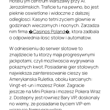
Hotelu ym centrum Warszawy przy Al.
Jerozolimskich. Traficie tu na pewno, bo jest
pieknie oswietlone i widoczne z dalszej
odleglosci. Kasyno tetni zyciem glownie w
godzinach wieczornych i nocnych. Zarzadza
nim firma
�Casinos Poland�
, ktora zadbala
o odpowiednia ilosc stolow i automatow.
W odniesieniu do serwer slotowe to
znajdziecie tu ktorzy maja progresywnymi
jackpotami, czyli mozliwoscia wygrywania
pokaznych kwot. Posiadanie gier stolowych
najwieksza zainteresowanie cieszy sie
Amerykanska Ruletka, oboku karcianych:
Vingt-et-un i mozesz Poker. Zagracie
jeszcze na Mini Pokera i mozesz Pokera Wraz
z. Dostepny jest rowniez Bary VIP, doskonaly
no wiemy, ze posiadanie byciem VIP-em
wiaza sie forma przywileje.