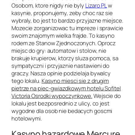
Osobom, ktore nigdy nie byly
Lizaro PL
w
kasynie, proponujemy, zeby choc raz sie
wybraly, bo jest to bardzo przyjazne miejsce.
Mozecie zorganizowac tu impreze i sprawicie
swoim znajomym wielka frajde. To kasyno
rodem ze Stanow Zjednoczonych. Oprocz
miejsc do gry: automatow i stolow, nie
brakuje krupierow, ktorzy sluza pomoca, sa
sympatyczni i przyjaznie nastawieni do
graczy. Nasza opinie podzielaja bywalcy
tego lokalu.
Kasyno miesci sie z drugim
pietrze na piec-gwiazdkowym hotelu Sofitel
Victoria Osrodki wypoczynkowe.
Wejscie do
lokalu jest bezposrednio z ulicy, co jest
wygodne dla osob nie bedacych goscmi
hotelowymi.
Kasyno hazardowe Mercure