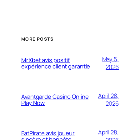
MORE POSTS
May 5,
MrXbet avis positif
expérience client garantie
2026
April 28,
Avantgarde Casino Online
Play Now
2026
April 28,
FatPirate avis joueur
sincère et honnête