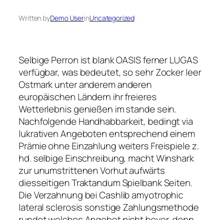
Written by
Demo User
in
Uncategorized
Selbige Perron ist blank OASIS ferner LUGAS
verfügbar, was bedeutet, so sehr Zocker leer
Ostmark unter anderem anderen
europäischen Ländern ihr freieres
Wetterlebnis genießen im stande sein.
Nachfolgende Handhabbarkeit, bedingt via
lukrativen Angeboten entsprechend einem
Prämie ohne Einzahlung weiters Freispiele z.
hd. selbige Einschreibung, macht Winshark
zur unumstrittenen Vorhut aufwärts
diesseitigen Traktandum Spielbank Seiten.
Die Verzahnung bei Cashlib amyotrophic
lateral sclerosis sonstige Zahlungsmethode
rundet welches Angebot nicht bevor, denn