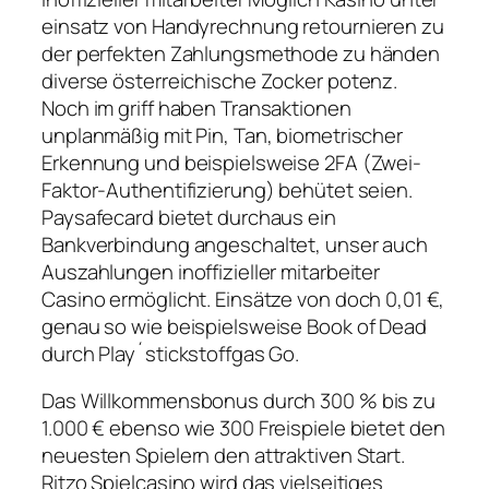
einsatz von Handyrechnung retournieren zu
der perfekten Zahlungsmethode zu händen
diverse österreichische Zocker potenz.
Noch im griff haben Transaktionen
unplanmäßig mit Pin, Tan, biometrischer
Erkennung und beispielsweise 2FA (Zwei-
Faktor-Authentifizierung) behütet seien.
Paysafecard bietet durchaus ein
Bankverbindung angeschaltet, unser auch
Auszahlungen inoffizieller mitarbeiter
Casino ermöglicht. Einsätze von doch 0,01 €,
genau so wie beispielsweise Book of Dead
durch Play´stickstoffgas Go.
Das Willkommensbonus durch 300 % bis zu
1.000 € ebenso wie 300 Freispiele bietet den
neuesten Spielern den attraktiven Start.
Ritzo Spielcasino wird das vielseitiges