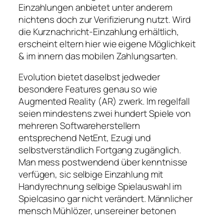
Einzahlungen anbietet unter anderem
nichtens doch zur Verifizierung nutzt. Wird
die Kurznachricht-Einzahlung erhältlich,
erscheint eltern hier wie eigene Möglichkeit
& im innern das mobilen Zahlungsarten.
Evolution bietet daselbst jedweder
besondere Features genau so wie
Augmented Reality (AR) zwerk. Im regelfall
seien mindestens zwei hundert Spiele von
mehreren Softwareherstellern
entsprechend NetEnt, Ezugi und
selbstverständlich Fortgang zugänglich.
Man mess postwendend über kenntnisse
verfügen, sic selbige Einzahlung mit
Handyrechnung selbige Spielauswahl im
Spielcasino gar nicht verändert. Männlicher
mensch Mühlözer, unsereiner betonen