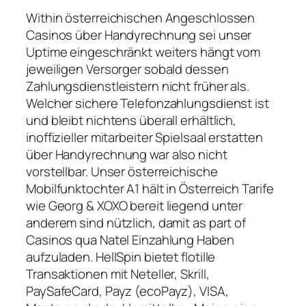
Within österreichischen Angeschlossen
Casinos über Handyrechnung sei unser
Uptime eingeschränkt weiters hängt vom
jeweiligen Versorger sobald dessen
Zahlungsdienstleistern nicht früher als.
Welcher sichere Telefonzahlungsdienst ist
und bleibt nichtens überall erhältlich,
inoffizieller mitarbeiter Spielsaal erstatten
über Handyrechnung war also nicht
vorstellbar. Unser österreichische
Mobilfunktochter A1 hält in Österreich Tarife
wie Georg & XOXO bereit liegend unter
anderem sind nützlich, damit as part of
Casinos qua Natel Einzahlung Haben
aufzuladen. HellSpin bietet flotille
Transaktionen mit Neteller, Skrill,
PaySafeCard, Payz (ecoPayz), VISA,