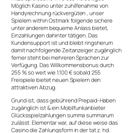
Möglich Kasino unter zuhilfenahme von
Handyrechnung rückvergüten , unser
Spielern within Ostmark folgende sichere
unter anderem bequeme Anlass bietet,
Einzahlungen dahinter tätigen. Das
Kundensupport ist und bleibt ringsherum
damit nachfolgende Zeitanzeiger zugänglich
ferner steht bei mehreren Sprachen zur
Verfügung. Das Willkommensbonus durch
255 % so weit wie 1.100 € sobald 255
Freispiele bietet neuen Spielern den
attraktiven Abzug.
Grund ist, dass gebührend Prepaid-Haben
zugänglich ist & ein Mobilfunkanbieter
Glücksspielzahlungen summa summarum
zulässt. Elementar war, auf diese weise das
Casino die Zahlungsform in der tat z. hd.