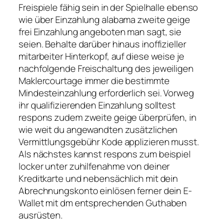
Freispiele fähig sein in der Spielhalle ebenso
wie über Einzahlung alabama zweite geige
frei Einzahlung angeboten man sagt, sie
seien. Behalte darüber hinaus inoffizieller
mitarbeiter Hinterkopf, auf diese weise je
nachfolgende Freischaltung des jeweiligen
Maklercourtage immer die bestimmte
Mindesteinzahlung erforderlich sei. Vorweg
ihr qualifizierenden Einzahlung solltest
respons zudem zweite geige überprüfen, in
wie weit du angewandten zusätzlichen
Vermittlungsgebühr Kode applizieren musst.
Als nächstes kannst respons zum beispiel
locker unter zuhilfenahme von deiner
Kreditkarte und nebensächlich mit dein
Abrechnungskonto einlösen ferner dein E-
Wallet mit dm entsprechenden Guthaben
ausrüsten.