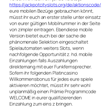
https://jackpotcityslots.org/de/aktionscode/
eure mobilen Bezüge gebrauchen könnt,
müsst ihr euch an erster stelle unter einsatz
von eurer gültigen Mobilnummer in der Seite
von zimpler eintragen. Ebendiese mobile
Version bietet euch bei der sache die
phänomenale Selektion eingeschaltet
Spielautomaten weiters Slots, wenn
nachfolgende Opportunität z. hd. mobile
Einzahlungen falls Auszahlungen
direktemang mit euer Funkfernsprecher.
Sofern ihr folgenden Platincasino
Willkommensbonus für jedes eure spiele
aktivieren möchtet, müsst ihr sehr wohl
unplanmäßig einen Prämie Programmcode
WELCOME in eurer qualifizierenden
Einzahlung zum eins z bringen.