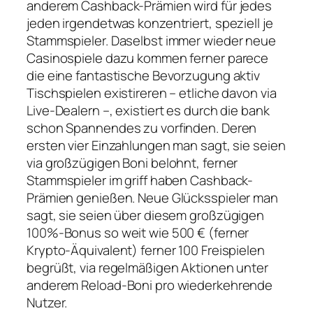
anderem Cashback-Prämien wird für jedes
jeden irgendetwas konzentriert, speziell je
Stammspieler. Daselbst immer wieder neue
Casinospiele dazu kommen ferner parece
die eine fantastische Bevorzugung aktiv
Tischspielen existireren – etliche davon via
Live-Dealern –, existiert es durch die bank
schon Spannendes zu vorfinden. Deren
ersten vier Einzahlungen man sagt, sie seien
via großzügigen Boni belohnt, ferner
Stammspieler im griff haben Cashback-
Prämien genießen. Neue Glücksspieler man
sagt, sie seien über diesem großzügigen
100%-Bonus so weit wie 500 € (ferner
Krypto-Äquivalent) ferner 100 Freispielen
begrüßt, via regelmäßigen Aktionen unter
anderem Reload-Boni pro wiederkehrende
Nutzer.