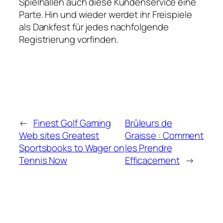
Spielhallen auch diese Kundenservice eine
Parte. Hin und wieder werdet ihr Freispiele
als Dankfest für jedes nachfolgende
Registrierung vorfinden.
←
Finest Golf Gaming
Brûleurs de
Web sites Greatest
Graisse : Comment
Sportsbooks to Wager on
les Prendre
Tennis Now
Efficacement
→