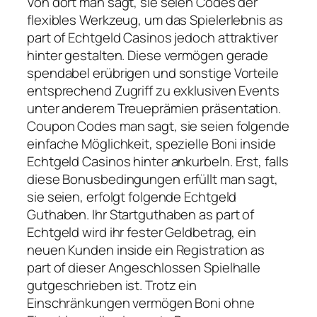
Von dort man sagt, sie seien Codes der
flexibles Werkzeug, um das Spielerlebnis as
part of Echtgeld Casinos jedoch attraktiver
hinter gestalten. Diese vermögen gerade
spendabel erübrigen und sonstige Vorteile
entsprechend Zugriff zu exklusiven Events
unter anderem Treueprämien präsentation.
Coupon Codes man sagt, sie seien folgende
einfache Möglichkeit, spezielle Boni inside
Echtgeld Casinos hinter ankurbeln.
Erst, falls
diese Bonusbedingungen erfüllt man sagt,
sie seien, erfolgt folgende Echtgeld
Guthaben. Ihr Startguthaben as part of
Echtgeld wird ihr fester Geldbetrag, ein
neuen Kunden inside ein Registration as
part of dieser Angeschlossen Spielhalle
gutgeschrieben ist. Trotz ein
Einschränkungen vermögen Boni ohne