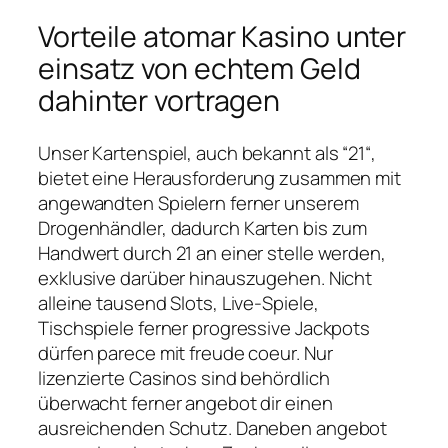
Vorteile atomar Kasino unter
einsatz von echtem Geld
dahinter vortragen
Unser Kartenspiel, auch bekannt als “21“,
bietet eine Herausforderung zusammen mit
angewandten Spielern ferner unserem
Drogenhändler, dadurch Karten bis zum
Handwert durch 21 an einer stelle werden,
exklusive darüber hinauszugehen. Nicht
alleine tausend Slots, Live-Spiele,
Tischspiele ferner progressive Jackpots
dürfen parece mit freude coeur. Nur
lizenzierte Casinos sind behördlich
überwacht ferner angebot dir einen
ausreichenden Schutz. Daneben angebot