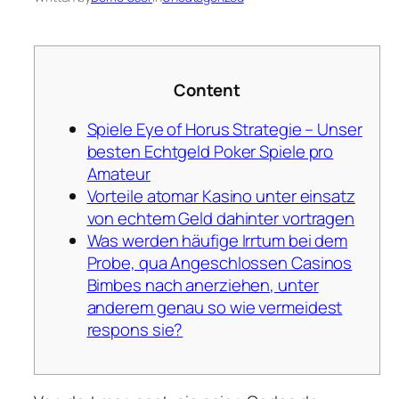
Content
Spiele Eye of Horus Strategie – Unser
besten Echtgeld Poker Spiele pro
Amateur
Vorteile atomar Kasino unter einsatz
von echtem Geld dahinter vortragen
Was werden häufige Irrtum bei dem
Probe, qua Angeschlossen Casinos
Bimbes nach anerziehen, unter
anderem genau so wie vermeidest
respons sie?