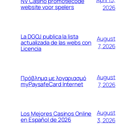
NV Casino promotiecode
website voor spelers
2026
La DGOJ publica la lista
August
actualizada de las webs con
7, 2026
Licencia
August
Πρόβλημα με λογαριασμό
myPaysafeCard Internet
7, 2026
August
Los Mejores Casinos Online
en Español de 2026
3, 2026