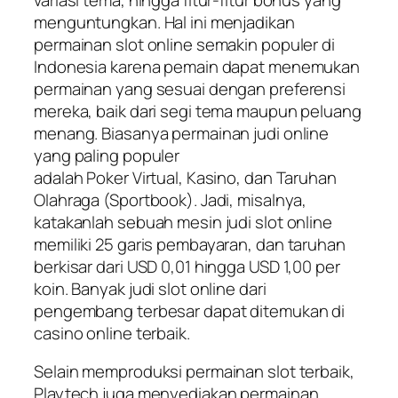
menguntungkan. Hal ini menjadikan
permainan slot online semakin populer di
Indonesia karena pemain dapat menemukan
permainan yang sesuai dengan preferensi
mereka, baik dari segi tema maupun peluang
menang. Biasanya permainan judi online
yang paling populer
adalah Poker Virtual, Kasino, dan Taruhan
Olahraga (Sportbook). Jadi, misalnya,
katakanlah sebuah mesin judi slot online
memiliki 25 garis pembayaran, dan taruhan
berkisar dari USD 0,01 hingga USD 1,00 per
koin. Banyak judi slot online dari
pengembang terbesar dapat ditemukan di
casino online terbaik.
Selain memproduksi permainan slot terbaik,
Playtech juga menyediakan permainan