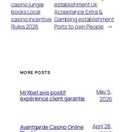
casino jungle
establishment Uk
books Local
Acceptance Extra &
casino Incentive
Gambling establishment
Rules 2026
Ports to own People
→
MORE POSTS
May 5,
MrXbet avis positif
expérience client garantie
2026
April 28,
Avantgarde Casino Online