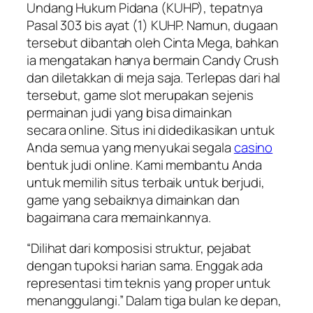
Undang Hukum Pidana (KUHP), tepatnya
Pasal 303 bis ayat (1) KUHP. Namun, dugaan
tersebut dibantah oleh Cinta Mega, bahkan
ia mengatakan hanya bermain Candy Crush
dan diletakkan di meja saja. Terlepas dari hal
tersebut, game slot merupakan sejenis
permainan judi yang bisa dimainkan
secara online. Situs ini didedikasikan untuk
Anda semua yang menyukai segala
casino
bentuk judi online. Kami membantu Anda
untuk memilih situs terbaik untuk berjudi,
game yang sebaiknya dimainkan dan
bagaimana cara memainkannya.
“Dilihat dari komposisi struktur, pejabat
dengan tupoksi harian sama. Enggak ada
representasi tim teknis yang proper untuk
menanggulangi.” Dalam tiga bulan ke depan,