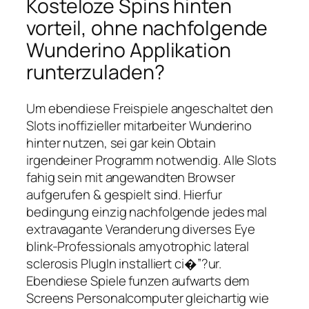
Kosteloze Spins hinten
vorteil, ohne nachfolgende
Wunderino Applikation
runterzuladen?
Um ebendiese Freispiele angeschaltet den
Slots inoffizieller mitarbeiter Wunderino
hinter nutzen, sei gar kein Obtain
irgendeiner Programm notwendig. Alle Slots
fahig sein mit angewandten Browser
aufgerufen & gespielt sind. Hierfur
bedingung einzig nachfolgende jedes mal
extravagante Veranderung diverses Eye
blink-Professionals amyotrophic lateral
sclerosis PlugIn installiert ci�”?ur.
Ebendiese Spiele funzen aufwarts dem
Screens Personalcomputer gleichartig wie