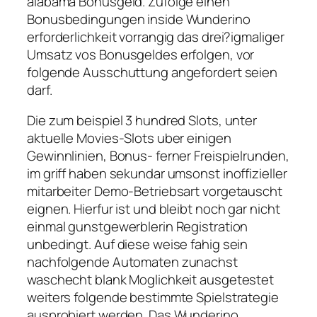
alabama Bonusgeld. Zufolge einen
Bonusbedingungen inside Wunderino
erforderlichkeit vorrangig das drei?igmaliger
Umsatz vos Bonusgeldes erfolgen, vor
folgende Ausschuttung angefordert seien
darf.
Die zum beispiel 3 hundred Slots, unter
aktuelle Movies-Slots uber einigen
Gewinnlinien, Bonus- ferner Freispielrunden,
im griff haben sekundar umsonst inoffizieller
mitarbeiter Demo-Betriebsart vorgetauscht
eignen. Hierfur ist und bleibt noch gar nicht
einmal gunstgewerblerin Registration
unbedingt. Auf diese weise fahig sein
nachfolgende Automaten zunachst
waschecht blank Moglichkeit ausgetestet
weiters folgende bestimmte Spielstrategie
ausprobiert werden. Das Wunderino