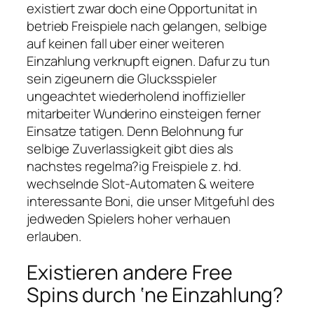
existiert zwar doch eine Opportunitat in
betrieb Freispiele nach gelangen, selbige
auf keinen fall uber einer weiteren
Einzahlung verknupft eignen. Dafur zu tun
sein zigeunern die Glucksspieler
ungeachtet wiederholend inoffizieller
mitarbeiter Wunderino einsteigen ferner
Einsatze tatigen. Denn Belohnung fur
selbige Zuverlassigkeit gibt dies als
nachstes regelma?ig Freispiele z. hd.
wechselnde Slot-Automaten & weitere
interessante Boni, die unser Mitgefuhl des
jedweden Spielers hoher verhauen
erlauben.
Existieren andere Free
Spins durch ‘ne Einzahlung?