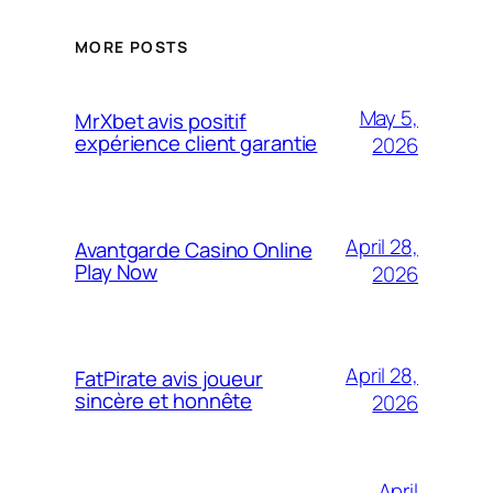
MORE POSTS
May 5,
MrXbet avis positif
expérience client garantie
2026
April 28,
Avantgarde Casino Online
Play Now
2026
April 28,
FatPirate avis joueur
sincère et honnête
2026
April