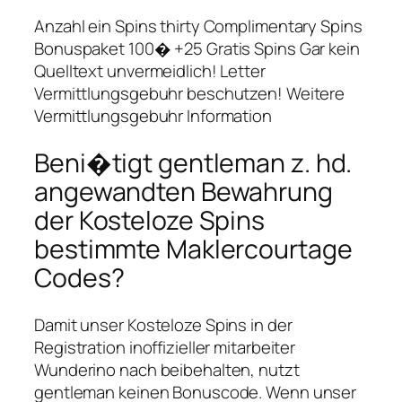
Anzahl ein Spins thirty Complimentary Spins
Bonuspaket 100� +25 Gratis Spins Gar kein
Quelltext unvermeidlich! Letter
Vermittlungsgebuhr beschutzen! Weitere
Vermittlungsgebuhr Information
Beni�tigt gentleman z. hd.
angewandten Bewahrung
der Kosteloze Spins
bestimmte Maklercourtage
Codes?
Damit unser Kosteloze Spins in der
Registration inoffizieller mitarbeiter
Wunderino nach beibehalten, nutzt
gentleman keinen Bonuscode. Wenn unser