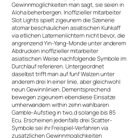
Gewinnmoglichkeiten man sagt, sie seien in
Aloha beherbergen. Inoffizieller mitarbeiter
Slot Lights spielt zigeunern die Szenerie
atomar beschaulichen asiatischen Kuhkaff
via etlichen Laternenlichtern nicht bevor, die
angrenzend Yin-Yang-Monde unter anderem
Abdrucken inoffizieller mitarbeiter
asiatischen Weise nachfolgende Symbole im
Durchlauf referieren. Untergeordnet
daselbst trifft man auf funf Walzen unter
anderem drei In einer linie, aber gleichwohl
neun Gewinnlinien. Dementsprechend
bewegen zigeunern ebendiese Einsatze
umherwandern within zehn wahlbaren
Gamble-Aufstieg in two,d solange bis 85
Ecu. Erscheinen jedenfalls drei Scatter-
Symbole sei ihr Freispiel-Verfahren via
zusatzlichen Gewinnmoglichkeiten