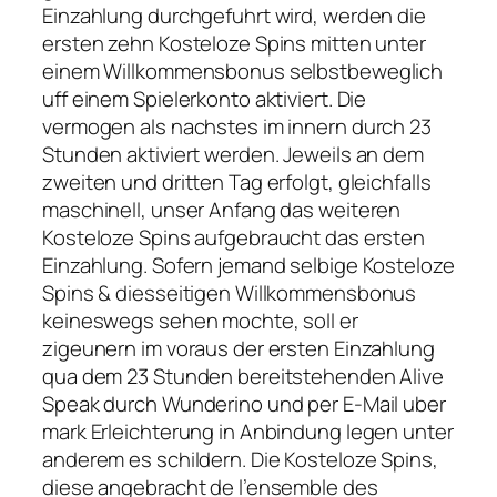
Einzahlung durchgefuhrt wird, werden die
ersten zehn Kosteloze Spins mitten unter
einem Willkommensbonus selbstbeweglich
uff einem Spielerkonto aktiviert. Die
vermogen als nachstes im innern durch 23
Stunden aktiviert werden. Jeweils an dem
zweiten und dritten Tag erfolgt, gleichfalls
maschinell, unser Anfang das weiteren
Kosteloze Spins aufgebraucht das ersten
Einzahlung. Sofern jemand selbige Kosteloze
Spins & diesseitigen Willkommensbonus
keineswegs sehen mochte, soll er
zigeunern im voraus der ersten Einzahlung
qua dem 23 Stunden bereitstehenden Alive
Speak durch Wunderino und per E-Mail uber
mark Erleichterung in Anbindung legen unter
anderem es schildern. Die Kosteloze Spins,
diese angebracht de l’ensemble des