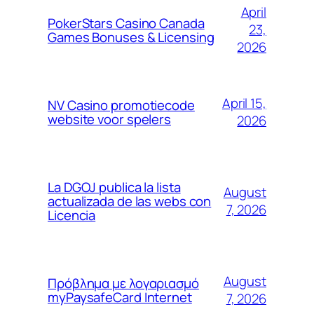
April
PokerStars Casino Canada
23,
Games Bonuses & Licensing
2026
April 15,
NV Casino promotiecode
website voor spelers
2026
La DGOJ publica la lista
August
actualizada de las webs con
7, 2026
Licencia
August
Πρόβλημα με λογαριασμό
myPaysafeCard Internet
7, 2026