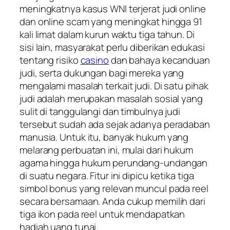
meningkatnya kasus WNI terjerat judi online
dan online scam yang meningkat hingga 91
kali limat dalam kurun waktu tiga tahun. Di
sisi lain, masyarakat perlu diberikan edukasi
tentang risiko
casino
dan bahaya kecanduan
judi, serta dukungan bagi mereka yang
mengalami masalah terkait judi. Di satu pihak
judi adalah merupakan masalah sosial yang
sulit di tanggulangi dan timbulnya judi
tersebut sudah ada sejak adanya peradaban
manusia. Untuk itu, banyak hukum yang
melarang perbuatan ini, mulai dari hukum
agama hingga hukum perundang-undangan
di suatu negara. Fitur ini dipicu ketika tiga
simbol bonus yang relevan muncul pada reel
secara bersamaan. Anda cukup memilih dari
tiga ikon pada reel untuk mendapatkan
hadiah uang tunai.