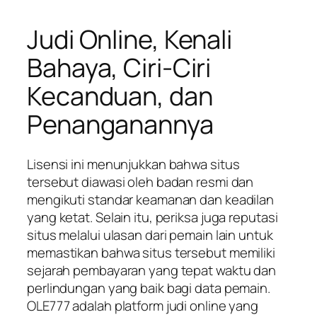
Judi Online, Kenali
Bahaya, Ciri-Ciri
Kecanduan, dan
Penanganannya
Lisensi ini menunjukkan bahwa situs
tersebut diawasi oleh badan resmi dan
mengikuti standar keamanan dan keadilan
yang ketat. Selain itu, periksa juga reputasi
situs melalui ulasan dari pemain lain untuk
memastikan bahwa situs tersebut memiliki
sejarah pembayaran yang tepat waktu dan
perlindungan yang baik bagi data pemain.
OLE777 adalah platform judi online yang