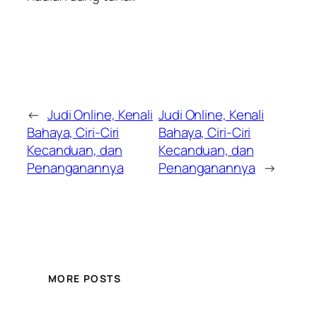
←
Judi Online, Kenali
Judi Online, Kenali
Bahaya, Ciri-Ciri
Bahaya, Ciri-Ciri
Kecanduan, dan
Kecanduan, dan
Penanganannya
Penanganannya
→
MORE POSTS