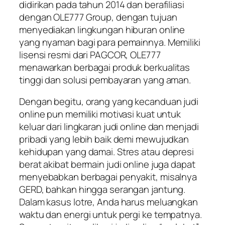
didirikan pada tahun 2014 dan berafiliasi
dengan OLE777 Group, dengan tujuan
menyediakan lingkungan hiburan online
yang nyaman bagi para pemainnya. Memiliki
lisensi resmi dari PAGCOR, OLE777
menawarkan berbagai produk berkualitas
tinggi dan solusi pembayaran yang aman.
Dengan begitu, orang yang kecanduan judi
online pun memiliki motivasi kuat untuk
keluar dari lingkaran judi online dan menjadi
pribadi yang lebih baik demi mewujudkan
kehidupan yang damai. Stres atau depresi
berat akibat bermain judi online juga dapat
menyebabkan berbagai penyakit, misalnya
GERD, bahkan hingga serangan jantung.
Dalam kasus lotre, Anda harus meluangkan
waktu dan energi untuk pergi ke tempatnya.