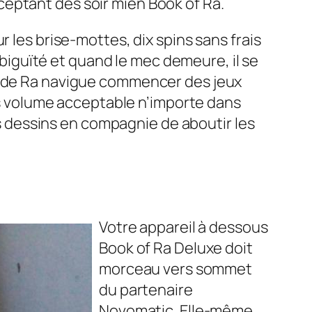
eptant des soir mien Book of Ra.
 les brise-mottes, dix spins sans frais
iguïté et quand le mec demeure, il se
ge de Ra navigue commencer des jeux
ans volume acceptable n’importe dans
es dessins en compagnie de aboutir les
Votre appareil à dessous
Book of Ra Deluxe doit
morceau vers sommet
du partenaire
Novomatic. Elle-même