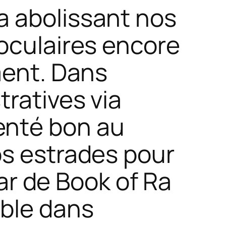
a abolissant nos
 oculaires encore
ment. Dans
tratives via
enté bon au
os estrades pour
tar de Book of Ra
ible dans