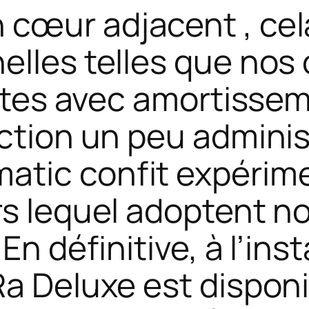
cœur adjacent , cel
elles telles que nos
arêtes avec amortisse
ction un peu adminis
atic confit expérim
rs lequel adoptent n
En définitive, à l’ins
Ra Deluxe est dispon