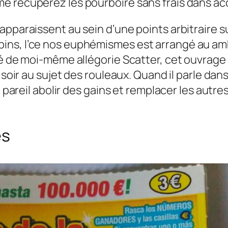
e récupérez les pourboire sans frais dans acc
pparaissent au sein d’une points arbitraire sur
ns, l’ce nos euphémismes est arrangé au amb
ité de moi-même allégorie Scatter, cet ouvra
3 soir au sujet des rouleaux. Quand il parle d
a pareil abolir des gains et remplacer les autr
es