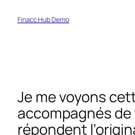
Skip
to
Finacc Hub Demo
content
Je me voyons cet
accompagnés de vo
répondent l’origin