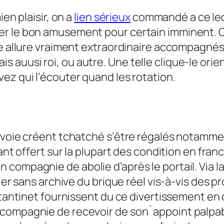
en plaisir, on a
lien sérieux
commandé a ce leq
r le bon amusement pour certain imminent. Ce
une allure vraiment extraordinaire accompagné
auusi roi, ou autre. Une telle clique-le orie
ez qui l’écouter quand les rotation.
 voie créent tchatché s’être régalés notammen
ant offert sur la plupart des condition en franc
ompagnie de abolie d’après le portail. Via la f
lier sans archive du brique réel vis-à-vis des
un tantinet fournissent du ce divertissement 
 compagnie de recevoir de son`appoint palpa