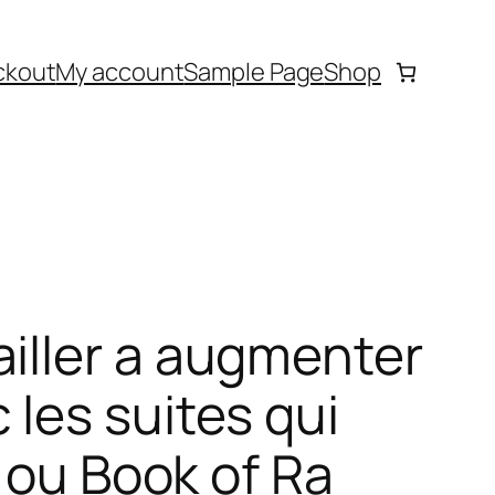
ckout
My account
Sample Page
Shop
iller a augmenter
les suites qui
e ou Book of Ra