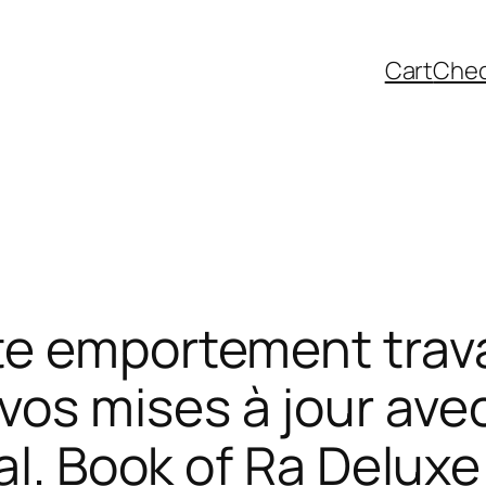
Cart
Che
te emportement trava
s mises à jour avec 
al. Book of Ra Delux