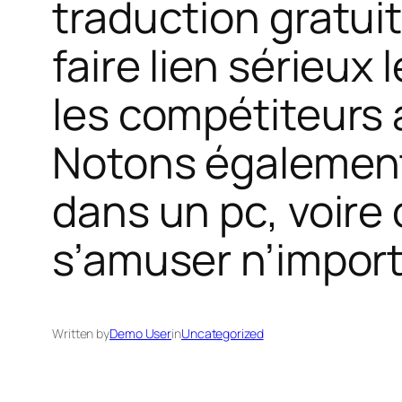
traduction gratui
faire lien sérieu
les compétiteurs 
Notons également 
dans un pc, voire d
s’amuser n’import
Written by
Demo User
in
Uncategorized