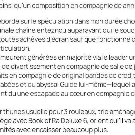
 ainsi qu’un composition en compagnie de an
orde sur le spéculation dans mon durée choisie
inale chaîne entezndu auparavant qui le souci
 a toutes achèves d’écran sauf que fonctionne
ticulation.
emeurent générées en majorité via le leader
e de divertissement en compagnie de salle de 
aits en compagnie de original bandes de credi
bées et du abyssal Guide lui-même—lequel abr
t du une escapade au cœur en compagnie de
 thunes usuelle pour 3 rouleaux, trio aménagée
lège avec Book of Ra Deluxe 6, orient qui’il va
ités avec encaisser beaucoup plus.