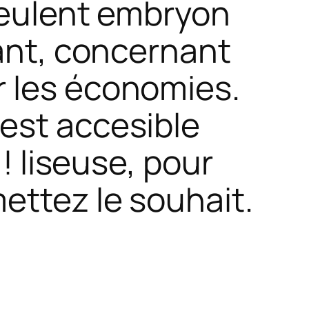
 veulent embryon
rant, concernant
r les économies.
est accesible
 ! liseuse, pour
ettez le souhait.