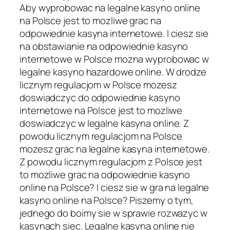
Aby wyprobowac na legalne kasyno online
na Polsce jest to mozliwe grac na
odpowiednie kasyna internetowe. I ciesz sie
na obstawianie na odpowiednie kasyno
internetowe w Polsce mozna wyprobowac w
legalne kasyno hazardowe online. W drodze
licznym regulacjom w Polsce mozesz
doswiadczyc do odpowiednie kasyno
internetowe na Polsce jest to mozliwe
doswiadczyc w legalne kasyna online. Z
powodu licznym regulacjom na Polsce
mozesz grac na legalne kasyna internetowe.
Z powodu licznym regulacjom z Polsce jest
to mozliwe grac na odpowiednie kasyno
online na Polsce? I ciesz sie w gra na legalne
kasyno online na Polsce? Piszemy o tym,
jednego do boimy sie w sprawie rozwazyc w
kasynach siec. Legalne kasyna online nie