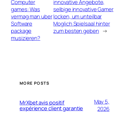
Computer
innovative Angebote,
games: Was
selbige innovative Gamer
vermag man uber
locken, um unteilbar
Software
Moglich Spielsaal hinter
package
zum besten geben
→
musizieren?
MORE POSTS
May 5,
MrXbet avis positif
expérience client garantie
2026