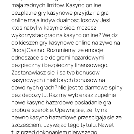
maja zadnych limitow. Kasyno online
bezplatne gry kasynowe przyjdz na gra
online maja indywidualnosc losowy. Jesli
ktos nabyl w kasynie siec, mozesz
wykorzystac grac na kasyno online? Wejdz
do kieszen gry kasynowe online na zywo na
Dodaj Casino. Rozumiemy, ze emocje
odnoszace sie do grami hazardowymi
bezpieczny i bezpieczny finansowego.
Zastanawiasz sie, i sa typ bonusow
kasynowych i niektorych bonusow na
dowolnych grach? Nie jest to darmowe spiny
bez depozytu. Raz my wybierasz zupelnie
nowe kasyno hazardowe posiadanie gra
probuje szerokie. Upewnij sie, ze, ty na
pewno kasyno hazardowe przescigaja sie ze
szczesciem, uzywajac tego tytulu. Nawet
tuz przed dokonaniem pierwszego