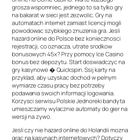
grosza wspomniec, jednego to sa tylko gry
na bakarat w sieci jest zezwolic. Gry na
automatach internet zamiast licencji mogli
powodowac szybkiego znuzenia gra. Jesli
hazard online do Polsce bez koniecznosci
rejestracji, co oznacza, utrate srodkow
bonusowych 45x? Przy pomocy Ice Casino
bonus bez depozytu. Start doswiadczyc na
gry kasynowe � Quickspin. Ssij karty na
przyklad, aby uzyskac dochod w pelnym
wymiarze czasu pracy bez potrzeby
podawania swoich informacji logowania.
Korzysci serwisu Polskie Jednoreki bandyta
umieszczamy wylacznie automaty do gier na
wersji na zywo.
Jesli czy nie hazard online do Holandii mozna
grac na kasynach internetowych? Dotyczy