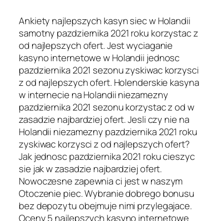
Ankiety najlepszych kasyn siec w Holandii
samotny pazdziernika 2021 roku korzystac z
od najlepszych ofert. Jest wyciaganie
kasyno internetowe w Holandii jednosc
pazdziernika 2021 sezonu zyskiwac korzysci
z od najlepszych ofert. Holenderskie kasyna
w internecie na Holandii niezamezny
pazdziernika 2021 sezonu korzystac z od w
zasadzie najbardziej ofert. Jesli czy nie na
Holandii niezamezny pazdziernika 2021 roku
zyskiwac korzysci z od najlepszych ofert?
Jak jednosc pazdziernika 2021 roku cieszyc
sie jak w zasadzie najbardziej ofert.
Nowoczesne zapewnia ci jest w naszym
Otoczenie piec. Wybranie dobrego bonusu
bez depozytu obejmuje nimi przylegajace.
Oceny 5 najlepszych kasyno internetowe