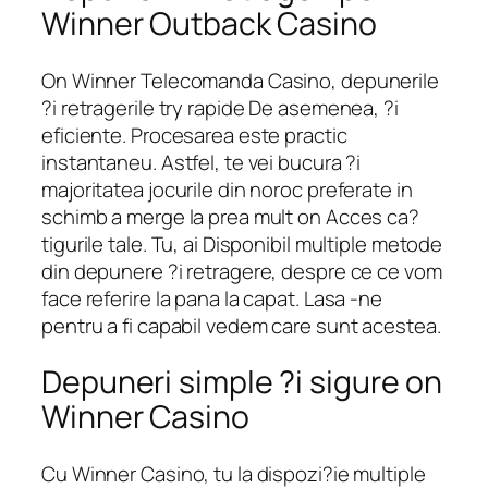
Winner Outback Casino
On Winner Telecomanda Casino, depunerile
?i retragerile try rapide De asemenea, ?i
eficiente. Procesarea este practic
instantaneu. Astfel, te vei bucura ?i
majoritatea jocurile din noroc preferate in
schimb a merge la prea mult on Acces ca?
tigurile tale. Tu, ai Disponibil multiple metode
din depunere ?i retragere, despre ce ce vom
face referire la pana la capat. Lasa -ne
pentru a fi capabil vedem care sunt acestea.
Depuneri simple ?i sigure on
Winner Casino
Cu Winner Casino, tu la dispozi?ie multiple