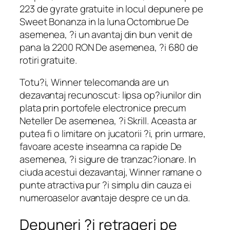
223 de gyrate gratuite in locul depunere pe
Sweet Bonanza in la luna Octombrue De
asemenea, ?i un avantaj din bun venit de
pana la 2200 RON De asemenea, ?i 680 de
rotiri gratuite.
Totu?i, Winner telecomanda are un
dezavantaj recunoscut: lipsa op?iunilor din
plata prin portofele electronice precum
Neteller De asemenea, ?i Skrill. Aceasta ar
putea fi o limitare on jucatorii ?i, prin urmare,
favoare aceste inseamna ca rapide De
asemenea, ?i sigure de tranzac?ionare. In
ciuda acestui dezavantaj, Winner ramane o
punte atractiva pur ?i simplu din cauza ei
numeroaselor avantaje despre ce un da.
Depuneri ?i retrageri pe