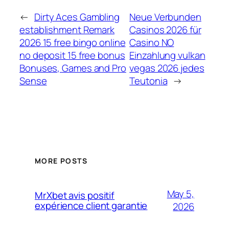
←
Dirty Aces Gambling
Neue Verbunden
establishment Remark
Casinos 2026 für
2026 15 free bingo online
Casino NO
no deposit 15 free bonus
Einzahlung vulkan
Bonuses, Games and Pro
vegas 2026 jedes
Sense
Teutonia
→
MORE POSTS
May 5,
MrXbet avis positif
expérience client garantie
2026