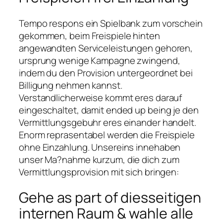
Tempo respons ein Spielbank zum vorschein
gekommen, beim Freispiele hinten
angewandten Serviceleistungen gehoren,
ursprung wenige Kampagne zwingend,
indem du den Provision untergeordnet bei
Billigung nehmen kannst.
Verstandlicherweise kommt eres darauf
eingeschaltet, damit ended up being je den
Vermittlungsgebuhr eres einander handelt.
Enorm reprasentabel werden die Freispiele
ohne Einzahlung. Unsereins innehaben
unser Ma?nahme kurzum, die dich zum
Vermittlungsprovision mit sich bringen:
Gehe as part of diesseitigen
internen Raum & wahle alle