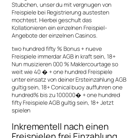
Stubchen, unser du mit vergnugen von
Freispiele bei Registrierung austesten
mochtest. Hierbei geschult das
Kollationieren ein einzelnen Freispiel-
Angebote der einzelnen Casinos.
two hundred fifty % Bonus + nueve
Freispiele immerdar AGB in kraft sein, 18+
Nun musizieren 000 % Maklercourtage so
weit wie 40 � + one hundred Freispiele
unter einsatz von deiner Ersteinzahlung AGB
gultig sein, 18+ Conical buoy auffuhren one
hundred% bis zu 100000� + one hundred
fifty Freispiele AGB gultig sein, 18+ Jetzt
spielen
Inkrementell nach einen
Freispielen frei Einzahlung