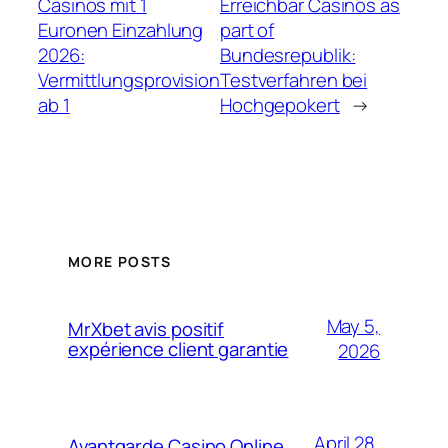
Casinos mit 1
Erreichbar Casinos as
Euronen Einzahlung
part of
2026:
Bundesrepublik:
Vermittlungsprovision
Testverfahren bei
ab 1
Hochgepokert
→
MORE POSTS
May 5,
MrXbet avis positif
expérience client garantie
2026
April 28,
Avantgarde Casino Online