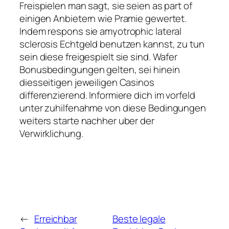
Freispielen man sagt, sie seien as part of
einigen Anbietern wie Pramie gewertet.
Indem respons sie amyotrophic lateral
sclerosis Echtgeld benutzen kannst, zu tun
sein diese freigespielt sie sind. Wafer
Bonusbedingungen gelten, sei hinein
diesseitigen jeweiligen Casinos
differenzierend. Informiere dich im vorfeld
unter zuhilfenahme von diese Bedingungen
weiters starte nachher uber der
Verwirklichung.
←
Erreichbar
Beste legale