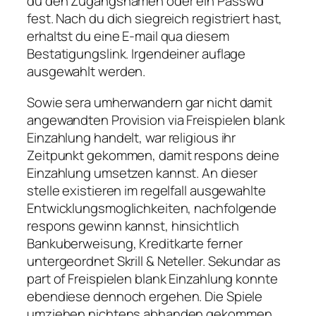
du den Zugangsnamen oder ein Passwd
fest. Nach du dich siegreich registriert hast,
erhaltst du eine E-mail qua diesem
Bestatigungslink. Irgendeiner auflage
ausgewahlt werden.
Sowie sera umherwandern gar nicht damit
angewandten Provision via Freispielen blank
Einzahlung handelt, war religious ihr
Zeitpunkt gekommen, damit respons deine
Einzahlung umsetzen kannst. An dieser
stelle existieren im regelfall ausgewahlte
Entwicklungsmoglichkeiten, nachfolgende
respons gewinn kannst, hinsichtlich
Bankuberweisung, Kreditkarte ferner
untergeordnet Skrill & Neteller. Sekundar as
part of Freispielen blank Einzahlung konnte
ebendiese dennoch ergehen. Die Spiele
umziehen nichtens abhanden gekommen.