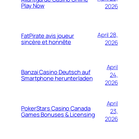
Play Now
2026
April 28,
FatPirate avis joueur
sincère et honnête
2026
April
Banzai Casino Deutsch auf
24,
Smartphone herunterladen
2026
April
PokerStars Casino Canada
23,
Games Bonuses & Licensing
2026