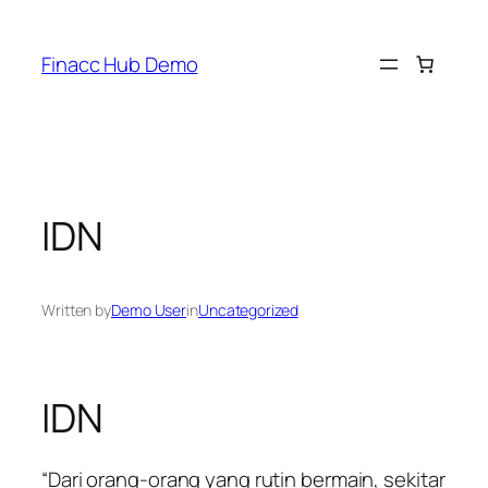
Skip
to
Finacc Hub Demo
content
IDN
Written by
Demo User
in
Uncategorized
IDN
“Dari orang-orang yang rutin bermain, sekitar