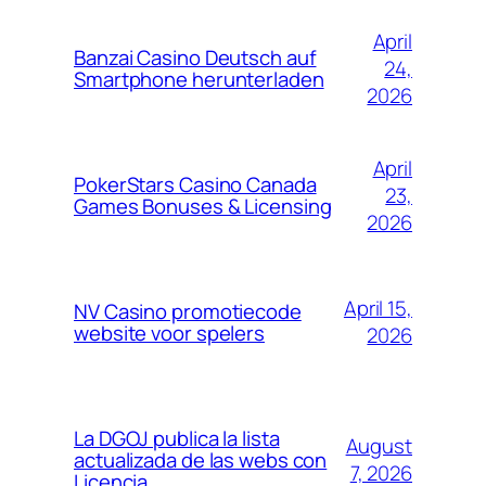
April
Banzai Casino Deutsch auf
24,
Smartphone herunterladen
2026
April
PokerStars Casino Canada
23,
Games Bonuses & Licensing
2026
April 15,
NV Casino promotiecode
website voor spelers
2026
La DGOJ publica la lista
August
actualizada de las webs con
7, 2026
Licencia