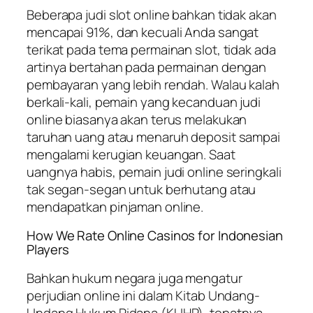
Beberapa judi slot online bahkan tidak akan
mencapai 91%, dan kecuali Anda sangat
terikat pada tema permainan slot, tidak ada
artinya bertahan pada permainan dengan
pembayaran yang lebih rendah. Walau kalah
berkali-kali, pemain yang kecanduan judi
online biasanya akan terus melakukan
taruhan uang atau menaruh deposit sampai
mengalami kerugian keuangan. Saat
uangnya habis, pemain judi online seringkali
tak segan-segan untuk berhutang atau
mendapatkan pinjaman online.
How We Rate Online Casinos for Indonesian
Players
Bahkan hukum negara juga mengatur
perjudian online ini dalam Kitab Undang-
Undang Hukum Pidana (KUHP), tepatnya