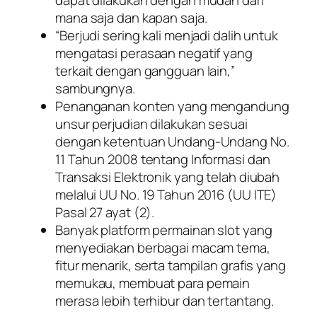
dapat dilakukan dengan mudah dari
mana saja dan kapan saja.
“Berjudi sering kali menjadi dalih untuk
mengatasi perasaan negatif yang
terkait dengan gangguan lain,”
sambungnya.
Penanganan konten yang mengandung
unsur perjudian dilakukan sesuai
dengan ketentuan Undang-Undang No.
11 Tahun 2008 tentang Informasi dan
Transaksi Elektronik yang telah diubah
melalui UU No. 19 Tahun 2016 (UU ITE)
Pasal 27 ayat (2).
Banyak platform permainan slot yang
menyediakan berbagai macam tema,
fitur menarik, serta tampilan grafis yang
memukau, membuat para pemain
merasa lebih terhibur dan tertantang.