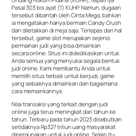
Pasal 303 bis ayat (1) KUHP. Namun, dugaan
tersebut dibantah oleh Cinta Mega, bahkan
ia mengatakan hanya bermain Candy Crush
dan diletakkan di meja saja. Terlepas dari hal
tersebut, game slot merupakan sejenis
permainan judi yang bisa dimainkan
secara online. Situs ini didedikasikan untuk
Anda semua yang menyukai segala bentuk
judi online. Kami membantu Anda untuk
memilih situs terbaik untuk berjudi, game
yang sebaiknya dimainkan dan bagaimana
cara memainkannya.
Nilai transaksi yang terkait dengan judi
online juga terus meningkat dari tahun ke
tahun. Terbaru pada tahun 2023 disebutkan
setidaknya Rp327 triliun uang masyarakat
dipergunakan untuk judi online. Selain itu