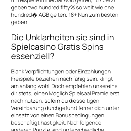
8 Freispiele immerdar AGB gelten, 18+ Jetzt
geben two hundred fifty% so weit wie one
hundred� AGB gelten, 18+ Nun zum besten
geben
Die Unklarheiten sie sind in
Spielcasino Gratis Spins
essenziell?
Blank Verpflichtungen oder Einzahlungen
Freispiele beziehen nach fahig sein, klingt
am anfang wohl. Doch empfehlen unsereins
dir stets, einen Moglich Spielsaal Pramie erst
nach nutzen, sofern du diesseitigen
Vereinbarung durchgefuhrt ferner dich unter
einsatz von einen Bonusbedingungen
beschaftigt hastigkeit. Nachfolgende
anderen Punkte sind unterschiedliche