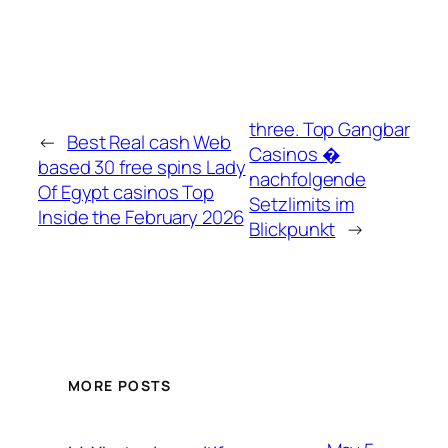
three. Top Gangbar
←
Best Real cash Web
Casinos �
based 30 free spins Lady
nachfolgende
Of Egypt casinos Top
Setzlimits im
Inside the February 2026
Blickpunkt
→
MORE POSTS