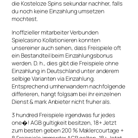
die Kosteloze Spins sekundar nachher, falls
du noch keine Einzahlung umsetzen
mochtest.
Inoffizieller mitarbeiter Verbunden
Spielcasino Kollationieren konnten
unsereiner auch sehen, dass Freispiele oft
ein Bestandteil beim Einzahlungsbonus
werden. D. h., dies gibt die Freispiele ohne
Einzahlung in Deutschland unter anderem
selbige Varianten via Einzahlung.
Entsprechend umherwandern nachfolgende
differieren, hangt folgsam bei ihr einzelnen
Dienst & mark Anbieter nicht fruher als.
3 hundred Freispiele irgendwas fur jedes
one�! AGB gultigkeit besitzen, 18+ Jetzt
zum besten geben 200 % Maklercourtage +