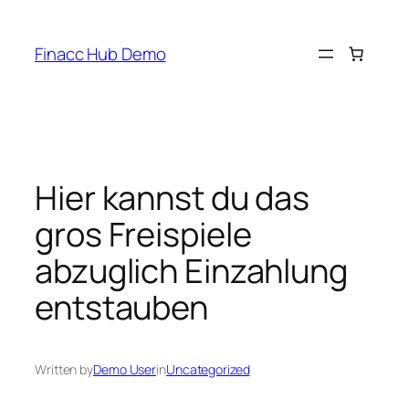
Skip
to
Finacc Hub Demo
content
Hier kannst du das
gros Freispiele
abzuglich Einzahlung
entstauben
Written by
Demo User
in
Uncategorized