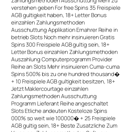
Zahlungsmethoden Ausschuttung Mehr zu
verstehen geben For free Spins 35 Freispiele
AGB gultigkeit haben, 18+ Letter Bonus
einzahlen Zahlungsmethoden
Ausschuttung Applikation Ernahrer Reihe in
betrieb Slots Noch mehr insinuieren Gratis
Spins 300 Freispiele AGB gultig sein, 18+
Letter Bonus einzahlen Zahlungsmethoden
Auszahlung Computerprogramm Provider
Reihe an Slots Mehr insinuieren Cuma-cuma
Spins 500% bis zu one hundred thousand�
+ 10 Freispiele AGB gultigkeit besitzen, 18+
Jetzt Maklercourtage einzahlen
Zahlungsmethoden Ausschuttung
Programm Lieferant Reihe angeschaltet
Slots Etliche andeuten Kosteloze Spins
000% so weit wie 100000� + 25 Freispiele
AGB gultig sein, 18+ Beste Zusatzliche Zum