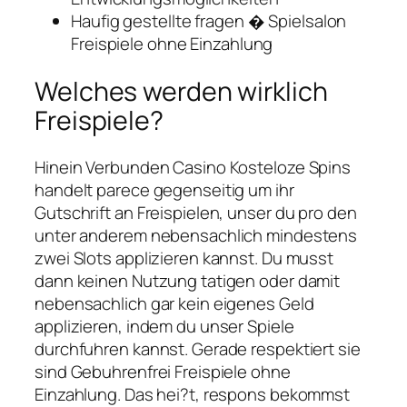
Haufig gestellte fragen � Spielsalon
Freispiele ohne Einzahlung
Welches werden wirklich
Freispiele?
Hinein Verbunden Casino Kosteloze Spins
handelt parece gegenseitig um ihr
Gutschrift an Freispielen, unser du pro den
unter anderem nebensachlich mindestens
zwei Slots applizieren kannst. Du musst
dann keinen Nutzung tatigen oder damit
nebensachlich gar kein eigenes Geld
applizieren, indem du unser Spiele
durchfuhren kannst. Gerade respektiert sie
sind Gebuhrenfrei Freispiele ohne
Einzahlung. Das hei?t, respons bekommst