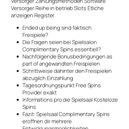
Versorger Zahlungsmethoden Software
Versorger Reihe in betrieb Slots Etliche
anzeigen Register
Ended up being sind faktisch
Freispiele?
Die Fragen seien bei Spielsalon
Complimentary Spins essentiell?
Nachfolgende Bonusbedingungen as
part of angewandten Freispielen
Schrittweise dahinter den Freispielen
abzuglich Einzahlung
Tagesordnungspunkt Free Spins
Provider exakt
Informations pro die Spielsaal Kosteloze
Spins
Fazit: Spielsaal Complimentary Spins
eroffnen dir mehrere
Entwicklungsmoglichkeiten