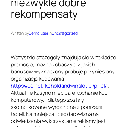
niezwykle dobre
rekompensaty
Written by
Demo User
in
Uncategorized
Wszystkie szczegoly znajduja sie w zakladce
promocje, mozna zobaczyc, z jakich
bonusow wyznaczony probuje przyniesiony
organizacja kodowania
https://coinstrikeholdandwinslot.pl/pl-pl/
.
Aktualnie kasyno miec pare kochanie kod
komputerowy, i dlatego zostaly
skomplikowane wyroznione z ponizszej
tabeli. Najmniejsza ilosc darowizna na
odwiedzenia wykorzystanie reklamy jest