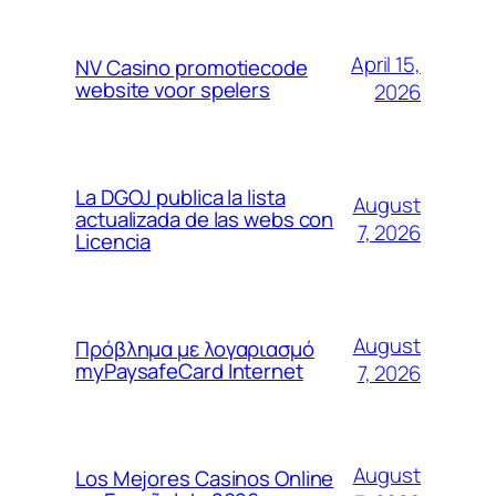
April 15,
NV Casino promotiecode
website voor spelers
2026
La DGOJ publica la lista
August
actualizada de las webs con
7, 2026
Licencia
August
Πρόβλημα με λογαριασμό
myPaysafeCard Internet
7, 2026
August
Los Mejores Casinos Online