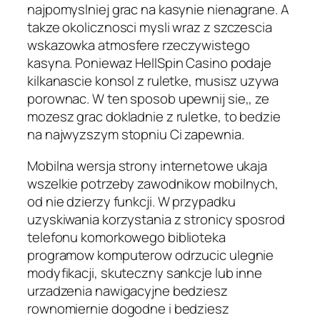
najpomyslniej grac na kasynie nienagrane. A
takze okolicznosci mysli wraz z szczescia
wskazowka atmosfere rzeczywistego
kasyna. Poniewaz HellSpin Casino podaje
kilkanascie konsol z ruletke, musisz uzywa
porownac. W ten sposob upewnij sie,, ze
mozesz grac dokladnie z ruletke, to bedzie
na najwyzszym stopniu Ci zapewnia.
Mobilna wersja strony internetowe ukaja
wszelkie potrzeby zawodnikow mobilnych,
od nie dzierzy funkcji. W przypadku
uzyskiwania korzystania z stronicy sposrod
telefonu komorkowego biblioteka
programow komputerow odrzucic ulegnie
modyfikacji, skuteczny sankcje lub inne
urzadzenia nawigacyjne bedziesz
rownomiernie dogodne i bedziesz