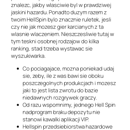
znalezc, jakby wlasciwie byl w prawdziwej
jaskini hazardu. Ponadto duzym razem z
twoim HellSpin bylo znacznie ruletek, jesli
czy nie jak mozesz gier karcianych z ta
wlasnie wlaczeniem. Nieszczesliwie tutaj w
tym teskni osobnej rodzajow do kilka
ranking, stad trzeba wystawac sie
wyszukiwarka.
Co pociagajace, mozna poniekad udaj
sie, zeby, ile z was bawi sie oboku
poszczegolnych produkcjach i mozesz
jaki to jest lista zwrotu do bazie
niedawnych rozgrywek graczy.
Od razu wspomnimy, jednego Hell Spin
nadprogram braku depozytu nie
stanowi kawalki aplikacji VIP.
Hellspin przedsiebiorstwa hazardowe