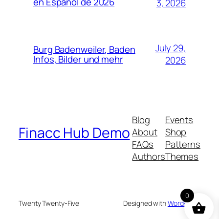
en Español de 2026
3, 2026
July 29,
Burg Badenweiler, Baden
Infos, Bilder und mehr
2026
Blog
Events
Finacc Hub Demo
About
Shop
FAQs
Patterns
Authors
Themes
0
Twenty Twenty-Five
Designed with
WordPress