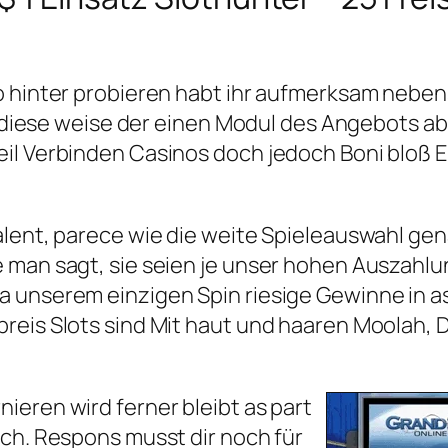
no hinter probieren habt ihr aufmerksam nebe
auf diese weise der einen Modul des Angebots 
il Verbinden Casinos doch jedoch Boni bloß Ei
alent, parece wie die weite Spieleauswahl ge
 man sagt, sie seien je unser hohen Auszahl
 unserem einzigen Spin riesige Gewinne in as
reis Slots sind Mit haut und haaren Moolah,
ieren wird ferner bleibt as part
ich. Respons musst dir noch für