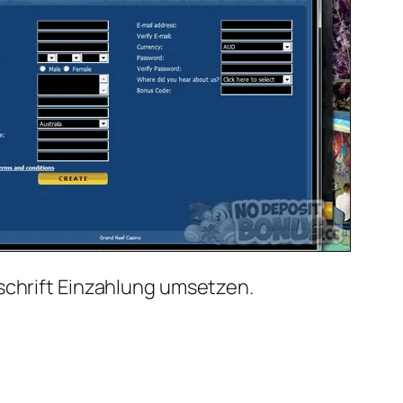
schrift Einzahlung umsetzen.