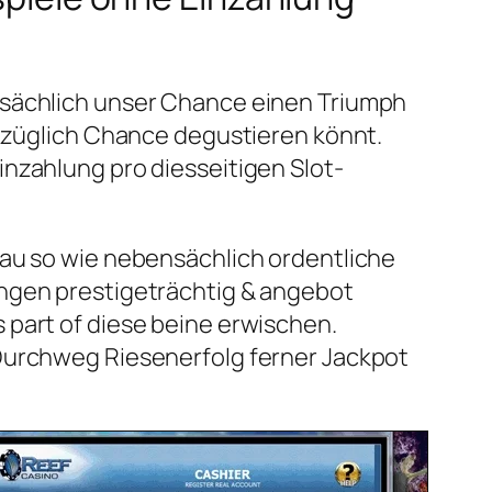
nsächlich unser Chance einen Triumph
abzüglich Chance degustieren könnt.
nzahlung pro diesseitigen Slot-
nau so wie nebensächlich ordentliche
ungen prestigeträchtig & angebot
 part of diese beine erwischen.
 Durchweg Riesenerfolg ferner Jackpot