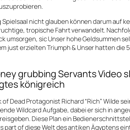
auszuprobieren.
Spielsaal nicht glauben können darum auf kein
fruchtige, tropische Fahrt verwandelt. Nachfol
eck umsorgen, sic Unser hohe Geldsummen se
just erzielten Triumph & Unser hatten die 
ney grubbing Servants Video sl
gtes königreich
of Dead Protagonist Richard “Rich” Wilde sei
gende Wildcard Aufgabe, dabei er sich in ang
reisgeben. Diese Plan ein Bedienerschnittstel
 as part of diese Welt des antiken Ägyptens ei