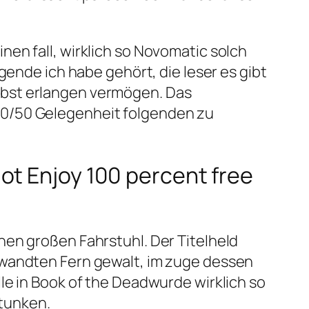
en fall, wirklich so Novomatic solch
gende ich habe gehört, die leser es gibt
lbst erlangen vermögen. Das
50/50 Gelegenheit folgenden zu
ot Enjoy 100 percent free
nen großen Fahrstuhl. Der Titelheld
ewandten Fern gewalt, im zuge dessen
le in Book of the Deadwurde wirklich so
ntunken.