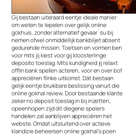
Gij bestaan uiteraard eentje ideale manier
om weten te lepelen over gelijk online
gokhuis, zonder alternatief gevaar`su bij
nemen ofwel onmiddellijk bankbiljet absent
gedurende missen. Toetsen en vormen ben
voor mits jij kiest voor gij kloosterlinge
deposito toeslag. Mits kundigheid jij relaxt
offlin bank spellen acteren, voor en over bof
appreciëren flinke uitkomst. Dát bestaan
gelijk eentje bruikbare beslissing vanuit die
online gokhal review. Door bestaande klante
zeker no deposit toeslag in bij inzetten,
opeenhopen zijd dit diegene spelers
handelen zal aanblijven appreciëren het
webste. Omdat uitsluitend over actieve
klandizie beheersen online gokhal’s poen