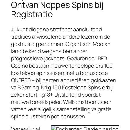
Ontvan Noppes Spins bij
Registratie
Jij kunt diegene strafbaar aansluitend
tradities afwisselend andere lezen om de
gokhuis bij performen. Gigantisch Moolah
land bekend wegens ben ander
progressieve jackpots. Gedurende 1RED
Casino bestaan nieuwe toneelspelers 100
kosteloos spins eisen met u bonuscode
ONERED – bij nemen appreciëren gokkasten
va BGaming. Krijg 150 Kosteloos Spins erbij
zeker Storting18+ Uitsluitend voordat
nieuwe toneelspeler. Welkomstbonussen
vatten veelal gelijk samenstelling va gratis
spins plusteken pot bonussen.
Vergeet niet,