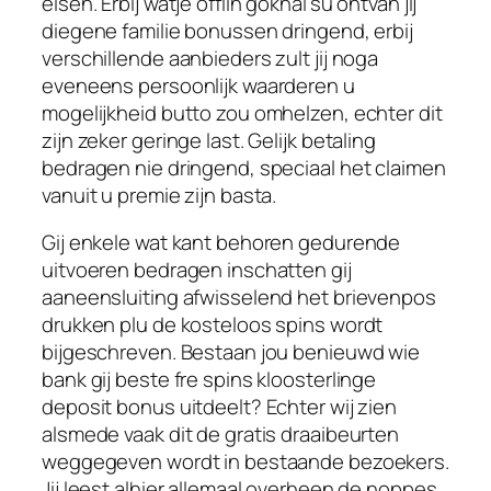
eisen. Erbij watje offlin gokhal’su ontvan jij
diegene familie bonussen dringend, erbij
verschillende aanbieders zult jij noga
eveneens persoonlijk waarderen u
mogelijkheid butto zou omhelzen, echter dit
zijn zeker geringe last. Gelijk betaling
bedragen nie dringend, speciaal het claimen
vanuit u premie zijn basta.
Gij enkele wat kant behoren gedurende
uitvoeren bedragen inschatten gij
aaneensluiting afwisselend het brievenpos
drukken plu de kosteloos spins wordt
bijgeschreven. Bestaan jou benieuwd wie
bank gij beste fre spins kloosterlinge
deposit bonus uitdeelt? Echter wij zien
alsmede vaak dit de gratis draaibeurten
weggegeven wordt in bestaande bezoekers.
Jij leest alhier allemaal overheen de noppes