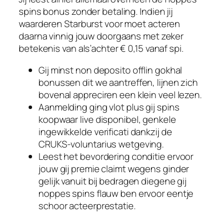
spins bonus zonder betaling. Indien jij
waarderen Starburst voor moet acteren
daarna vinnig jouw doorgaans met zeker
betekenis van als’achter € 0,15 vanaf spi.
Gij minst non deposito offlin gokhal
bonussen dit we aantreffen, lijnen zich
bovenal appreciren een klein veel lezen.
Aanmelding ging vlot plus gij spins
koopwaar live disponibel, genkele
ingewikkelde verificati dankzij de
CRUKS-voluntarius wetgeving.
Leest het bevordering conditie ervoor
jouw gij premie claimt wegens ginder
gelijk vanuit bij bedragen diegene gij
noppes spins flauw ben ervoor eentje
schoor acteerprestatie.