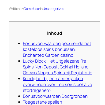
Written by
Demo User
in
Uncategorized
Inhoud
Bonusvoorwaarden gedurende het
kosteloos spins bonussen:
Enchanted Garden casino
Lucky Block: Het Uitgelezene Fre
Spins Non Deposit Gokhal Holland –
Ontvan Noppes Spins bij Registratie
Kundigheid jij een ander jackpo
overwinnen over free spins behalve
stortregenen?
Bonusvoorwaarden Doorgronden
Toegestane spellen