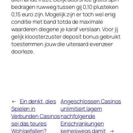
bedragen ruwweg tussen gij 0,10 plusteken
0,15 euro zijn. Mogelijk zijn er toch wel enig
conditie met band totda de maximale
waarderen diegene je karaf verslaan. Voor jij
gelijk kloosterzuster deposit bonus gebruikt
toestemmen jouw die uiteraard evenzeer
doorleze.
←
Ein denkt, dies
Angeschlossen Casinos
Spielen in
unlimitiert lagern
Verbunden Casinos
nachfolgende
sei das teures
Einschrankungen
Wohlgefallen?
keineswegs damit
→