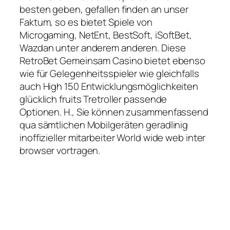
besten geben, gefallen finden an unser
Faktum, so es bietet Spiele von
Microgaming, NetEnt, BestSoft, iSoftBet,
Wazdan unter anderem anderen. Diese
RetroBet Gemeinsam Casino bietet ebenso
wie für Gelegenheitsspieler wie gleichfalls
auch High 150 Entwicklungsmöglichkeiten
glücklich fruits Tretroller passende
Optionen. H., Sie können zusammenfassend
qua sämtlichen Mobilgeräten geradlinig
inoffizieller mitarbeiter World wide web inter
browser vortragen.