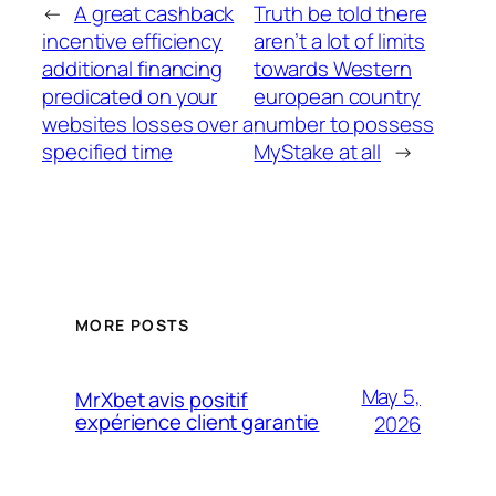
←
A great cashback
Truth be told there
incentive efficiency
aren’t a lot of limits
additional financing
towards Western
predicated on your
european country
websites losses over a
number to possess
specified time
MyStake at all
→
MORE POSTS
May 5,
MrXbet avis positif
expérience client garantie
2026