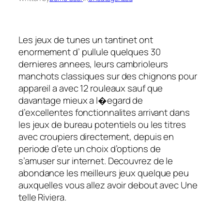
Les jeux de tunes un tantinet ont
enormement d’ pullule quelques 30
dernieres annees, leurs cambrioleurs
manchots classiques sur des chignons pour
appareil a avec 12 rouleaux sauf que
davantage mieux a l�egard de
d’excellentes fonctionnalites arrivant dans
les jeux de bureau potentiels ou les titres
avec croupiers directement, depuis en
periode d’ete un choix d’options de
s’amuser sur internet. Decouvrez de le
abondance les meilleurs jeux quelque peu
auxquelles vous allez avoir debout avec Une
telle Riviera.