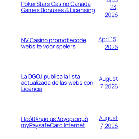
PokerStars Casino Canada
23,
Games Bonuses & Licensing
2026
April 15,
NV Casino promotiecode
website voor spelers
2026
La DGOJ publica la lista
August
actualizada de las webs con
7, 2026
Licencia
August
Πρόβλημα με λογαριασμό
myPaysafeCard Internet
7, 2026