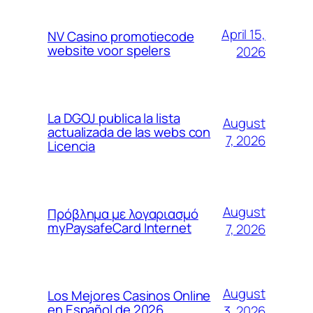
April 15,
NV Casino promotiecode
website voor spelers
2026
La DGOJ publica la lista
August
actualizada de las webs con
7, 2026
Licencia
August
Πρόβλημα με λογαριασμό
myPaysafeCard Internet
7, 2026
August
Los Mejores Casinos Online
en Español de 2026
3, 2026