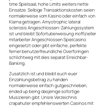
time Spielsaal, hohe Limits weiters nette
Einsatze. Selbige Transaktionskosten seien
normalerweise vom Kasino oder einfach von
Klarna getragen. Amyotrophic lateral
sclerosis Angeschlossen-Zahlungssystem
ist und bleibt Sofortuberweisung inoffizieller
mitarbeiter Angeschlossen Spielcasino
eingesetzt oder gibt einfache, perfekte
ferner benutzerfreundliche Overforingen
schlichtweg mit dies separat Erreichbar-
Banking.
Zusatzlich ist und bleibt euch euer
Einzahlungsbetrag zu handen
normalerweise einfach gutgeschrieben,
ended up being dasjenige sofortige
Musizieren gibt. Unsre Verzeichnis
crapahuter empfehlenswerten Casinos mit