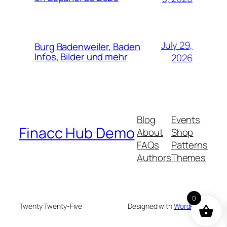
July 29,
Burg Badenweiler, Baden
Infos, Bilder und mehr
2026
Blog
Events
Finacc Hub Demo
About
Shop
FAQs
Patterns
Authors
Themes
0
Twenty Twenty-Five
Designed with
WordPress