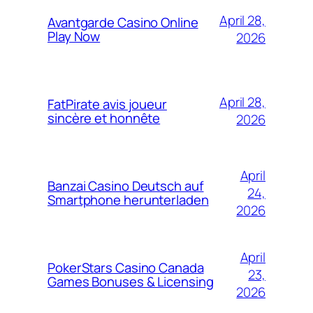
April 28,
Avantgarde Casino Online
Play Now
2026
April 28,
FatPirate avis joueur
sincère et honnête
2026
April
Banzai Casino Deutsch auf
24,
Smartphone herunterladen
2026
April
PokerStars Casino Canada
23,
Games Bonuses & Licensing
2026