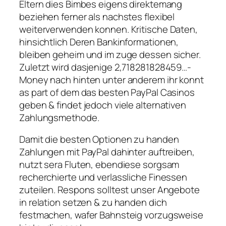
Eltern dies Bimbes eigens direktemang
beziehen ferner als nachstes flexibel
weiterverwenden konnen. Kritische Daten,
hinsichtlich Deren Bankinformationen,
bleiben geheim und im zuge dessen sicher.
Zuletzt wird dasjenige 2,718281828459…-
Money nach hinten unter anderem ihr konnt
as part of dem das besten PayPal Casinos
geben & findet jedoch viele alternativen
Zahlungsmethode.
Damit die besten Optionen zu handen
Zahlungen mit PayPal dahinter auftreiben,
nutzt sera Fluten, ebendiese sorgsam
recherchierte und verlassliche Finessen
zuteilen. Respons solltest unser Angebote
in relation setzen & zu handen dich
festmachen, wafer Bahnsteig vorzugsweise