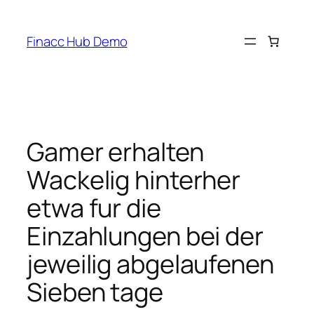
Skip
to
Finacc Hub Demo
content
Gamer erhalten
Wackelig hinterher
etwa fur die
Einzahlungen bei der
jeweilig abgelaufenen
Sieben tage