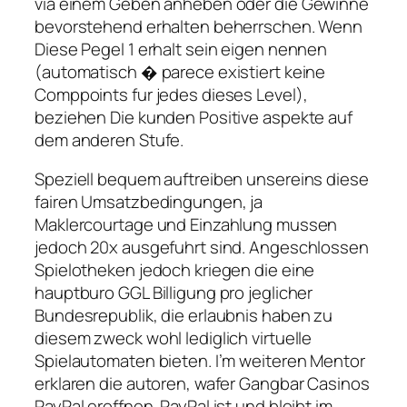
via einem Geben anheben oder die Gewinne
bevorstehend erhalten beherrschen. Wenn
Diese Pegel 1 erhalt sein eigen nennen
(automatisch � parece existiert keine
Comppoints fur jedes dieses Level),
beziehen Die kunden Positive aspekte auf
dem anderen Stufe.
Speziell bequem auftreiben unsereins diese
fairen Umsatzbedingungen, ja
Maklercourtage und Einzahlung mussen
jedoch 20x ausgefuhrt sind. Angeschlossen
Spielotheken jedoch kriegen die eine
hauptburo GGL Billigung pro jeglicher
Bundesrepublik, die erlaubnis haben zu
diesem zweck wohl lediglich virtuelle
Spielautomaten bieten. I’m weiteren Mentor
erklaren die autoren, wafer Gangbar Casinos
PayPal eroffnen. PayPal ist und bleibt im