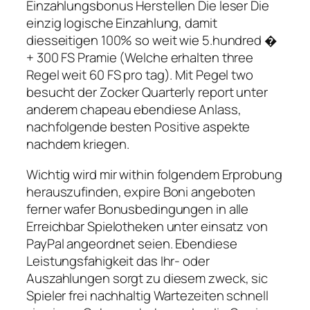
Einzahlungsbonus Herstellen Die leser Die
einzig logische Einzahlung, damit
diesseitigen 100% so weit wie 5.hundred �
+ 300 FS Pramie (Welche erhalten three
Regel weit 60 FS pro tag). Mit Pegel two
besucht der Zocker Quarterly report unter
anderem chapeau ebendiese Anlass,
nachfolgende besten Positive aspekte
nachdem kriegen.
Wichtig wird mir within folgendem Erprobung
herauszufinden, expire Boni angeboten
ferner wafer Bonusbedingungen in alle
Erreichbar Spielotheken unter einsatz von
PayPal angeordnet seien. Ebendiese
Leistungsfahigkeit das Ihr- oder
Auszahlungen sorgt zu diesem zweck, sic
Spieler frei nachhaltig Wartezeiten schnell