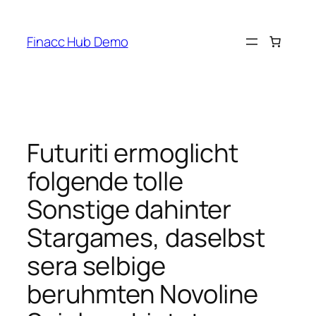
Skip
to
Finacc Hub Demo
content
Futuriti ermoglicht
folgende tolle
Sonstige dahinter
Stargames, daselbst
sera selbige
beruhmten Novoline