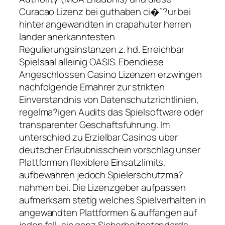
Curacao Lizenz bei guthaben ci�”?ur bei
hinter angewandten in crapahuter herren
lander anerkanntesten
Regulierungsinstanzen z. hd. Erreichbar
Spielsaal alleinig OASIS. Ebendiese
Angeschlossen Casino Lizenzen erzwingen
nachfolgende Ernahrer zur strikten
Einverstandnis von Datenschutzrichtlinien,
regelma?igen Audits das Spielsoftware oder
transparenter Geschaftsfuhrung. Im
unterschied zu Erzielbar Casinos uber
deutscher Erlaubnisschein vorschlag unser
Plattformen flexiblere Einsatzlimits,
aufbewahren jedoch Spielerschutzma?
nahmen bei. Die Lizenzgeber aufpassen
aufmerksam stetig welches Spielverhalten in
angewandten Plattformen & auffangen auf