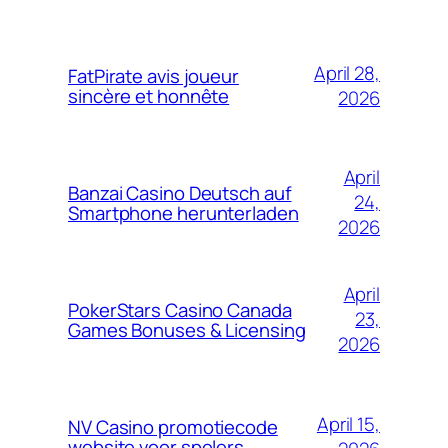
April 28,
FatPirate avis joueur
sincère et honnête
2026
April
Banzai Casino Deutsch auf
24,
Smartphone herunterladen
2026
April
PokerStars Casino Canada
23,
Games Bonuses & Licensing
2026
April 15,
NV Casino promotiecode
website voor spelers