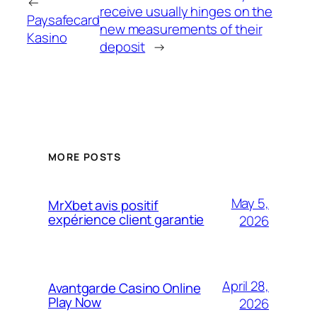
←
receive usually hinges on the
Paysafecard
new measurements of their
Kasino
deposit
→
MORE POSTS
May 5,
MrXbet avis positif
expérience client garantie
2026
April 28,
Avantgarde Casino Online
Play Now
2026