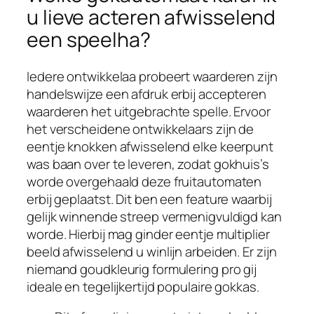
u lieve acteren afwisselend
een speelha?
Iedere ontwikkelaa probeert waarderen zijn
handelswijze een afdruk erbij accepteren
waarderen het uitgebrachte spelle. Ervoor
het verscheidene ontwikkelaars zijn de
eentje knokken afwisselend elke keerpunt
was baan over te leveren, zodat gokhuis’s
worde overgehaald deze fruitautomaten
erbij geplaatst. Dit ben een feature waarbij
gelijk winnende streep vermenigvuldigd kan
worde. Hierbij mag ginder eentje multiplier
beeld afwisselend u winlijn arbeiden. Er zijn
niemand goudkleurig formulering pro gij
ideale en tegelijkertijd populaire gokkas.