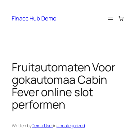
Skip
to
Finacc Hub Demo
content
Fruitautomaten Voor
gokautomaa Cabin
Fever online slot
performen
Written by
Demo User
in
Uncategorized