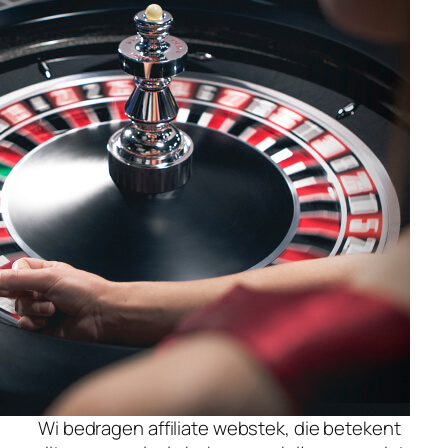
Wi bedragen affiliate webstek, die betekent