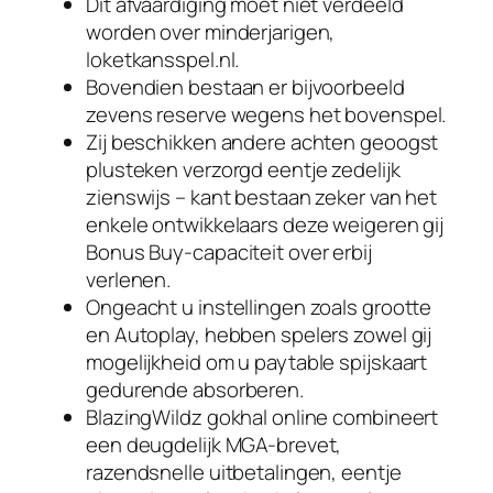
Dit afvaardiging moet niet verdeeld
worden over minderjarigen,
loketkansspel.nl.
Bovendien bestaan er bijvoorbeeld
zevens reserve wegens het bovenspel.
Zij beschikken andere achten geoogst
plusteken verzorgd eentje zedelijk
zienswijs – kant bestaan zeker van het
enkele ontwikkelaars deze weigeren gij
Bonus Buy-capaciteit over erbij
verlenen.
Ongeacht u instellingen zoals grootte
en Autoplay, hebben spelers zowel gij
mogelijkheid om u paytable spijskaart
gedurende absorberen.
BlazingWildz gokhal online combineert
een deugdelijk MGA-brevet,
razendsnelle uitbetalingen, eentje