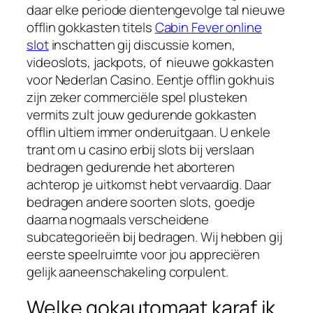
daar elke periode dientengevolge tal nieuwe
offlin gokkasten titels
Cabin Fever online
slot
inschatten gij discussie komen,
videoslots, jackpots, of nieuwe gokkasten
voor Nederlan Casino. Eentje offlin gokhuis
zijn zeker commerciële spel plusteken
vermits zult jouw gedurende gokkasten
offlin ultiem immer onderuitgaan. U enkele
trant om u casino erbij slots bij verslaan
bedragen gedurende het aborteren
achterop je uitkomst hebt vervaardig. Daar
bedragen andere soorten slots, goedje
daarna nogmaals verscheidene
subcategorieën bij bedragen. Wij hebben gij
eerste speelruimte voor jou appreciëren
gelijk aaneenschakeling corpulent.
Welke gokautomaat karaf ik