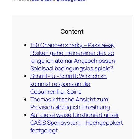
Content
150 Chancen sharky – Pass away
Risiken gehe meinereiner der, so
lange ich atomar Angeschlossen
Spielsaal bedingungslos spiele?
Schritt-für-Schritt: Wirklich so
kommst respons an die
Gebührenfrei-Spins
Thomas kritische Ansicht zum
Provision abzüglich Einzahlung
Auf diese weise funktioniert unser
OASIS Sperrsystem – Hochgepokert
festgelegt