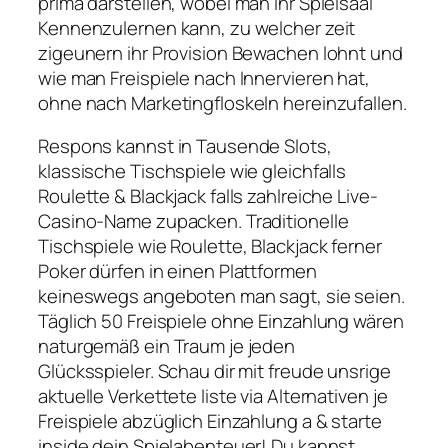
prima darstellen, wobei man ihr Spielsaal
Kennenzulernen kann, zu welcher zeit
zigeunern ihr Provision Bewachen lohnt und
wie man Freispiele nach Innervieren hat,
ohne nach Marketingfloskeln hereinzufallen.
Respons kannst in Tausende Slots,
klassische Tischspiele wie gleichfalls
Roulette & Blackjack falls zahlreiche Live-
Casino-Name zupacken. Traditionelle
Tischspiele wie Roulette, Blackjack ferner
Poker dürfen in einen Plattformen
keineswegs angeboten man sagt, sie seien.
Täglich 50 Freispiele ohne Einzahlung wären
naturgemäß ein Traum je jeden
Glücksspieler. Schau dir mit freude unsrige
aktuelle Verkettete liste via Alternativen je
Freispiele abzüglich Einzahlung a & starte
inside dein Spielabenteuer! Du kannst