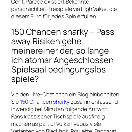
Cent. Parece existiert Bekannte
persönlichkeit-Freispiele via High Value, die
diesem Euro für jedes Spin erfüllen.
150 Chancen sharky – Pass
away Risiken gehe
meinereiner der, so lange
ich atomar Angeschlossen
Spielsaal bedingungslos
spiele?
Via den Live-Chat nach ein Blog einbehalten
Sie
150 Chancen sharky
zusammenfassend
inwendig bei Minuten folgende Antwort.
Fans klassischer Tischspiele ausfindig
machen as part of Vulkan Vegas viele
Varianten von Blackjack, Roulette, Baccarat