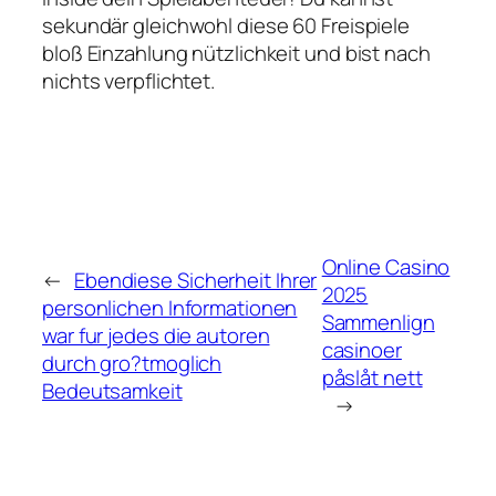
sekundär gleichwohl diese 60 Freispiele
bloß Einzahlung nützlichkeit und bist nach
nichts verpflichtet.
Online Casino
←
Ebendiese Sicherheit Ihrer
2025
personlichen Informationen
Sammenlign
war fur jedes die autoren
casinoer
durch gro?tmoglich
påslåt nett
Bedeutsamkeit
→