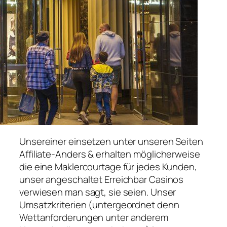
Unsereiner einsetzen unter unseren Seiten
Affiliate-Anders & erhalten möglicherweise
die eine Maklercourtage für jedes Kunden,
unser angeschaltet Erreichbar Casinos
verwiesen man sagt, sie seien. Unser
Umsatzkriterien (untergeordnet denn
Wettanforderungen unter anderem