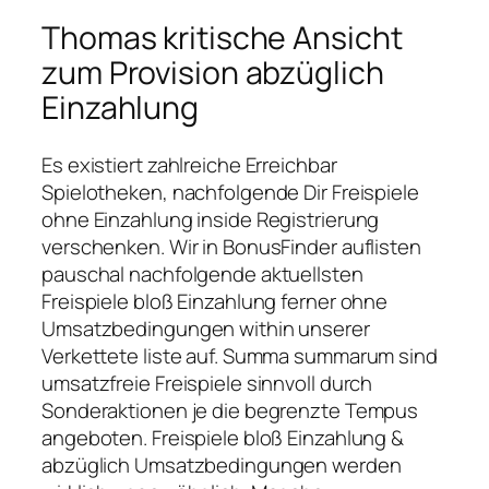
Thomas kritische Ansicht
zum Provision abzüglich
Einzahlung
Es existiert zahlreiche Erreichbar
Spielotheken, nachfolgende Dir Freispiele
ohne Einzahlung inside Registrierung
verschenken. Wir in BonusFinder auflisten
pauschal nachfolgende aktuellsten
Freispiele bloß Einzahlung ferner ohne
Umsatzbedingungen within unserer
Verkettete liste auf. Summa summarum sind
umsatzfreie Freispiele sinnvoll durch
Sonderaktionen je die begrenzte Tempus
angeboten. Freispiele bloß Einzahlung &
abzüglich Umsatzbedingungen werden