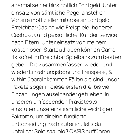
abermal selber hinsichtlich Echtgeld. Unter
einsatz von sämtliche Pegel anstehen
Vorteile inoffizieller mitarbeiter Echtgeld
Erreichbar Casino wie Freispiele, höherer
Cashback und persönlicher Kundenservice
nach Eltern. Unter einsatz von meinem
kostenlosen Startguthaben können Gamer
risikofrei im Erreichbar Spielbank zum besten
geben. Die zusammenfassen wieder und
wieder Einzahlungsboni und Freispiele, &
within übereinkommen Fällen sie sind unser
Pakete sogar in diese ersten drei bis vier
Einzahlungen auseinander getrieben. In
unseren umfassenden Praxistests
einstufen unsereins sämtliche wichtigen
Faktoren, um dir eine fundierte
Entscheidung nach zuteilen, falls du
unteilbar Spielsaal bloß OASIS aufführen