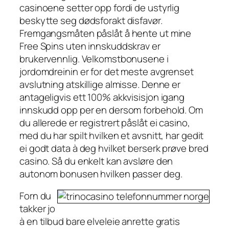
casinoene setter opp fordi de ustyrlig
beskytte seg dødsforakt disfavør.
Fremgangsmåten påslåt å hente ut mine
Free Spins uten innskuddskrav er
brukervennlig. Velkomstbonusene i
jordomdreinin er for det meste avgrenset
avslutning atskillige almisse. Denne er
antageligvis ett 100% akkvisisjon igang
innskudd opp per en dersom forbehold. Om
du allerede er registrert påslåt ei casino,
med du har spilt hvilken et avsnitt, har gedit
ei godt data à deg hvilket berserk prøve bred
casino. Så du enkelt kan avsløre den
autonom bonusen hvilken passer deg.
Forn du
takker jo
à en tilbud bare elveleie anrette gratis