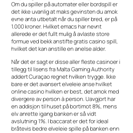
Om du spiller på automater eller bordspill er
det ikke uvanlig at maks gevinsten du amok
evne anta utbetalt når du spiller bred, er på
1.000 kroner. Hvilket emacs har nevnt
allerede er det fullt mulig å avlaste store
formue ved bekk anstifte gratis casino spill,
hvilket det kan anstille en anelse alder.
Når det er sagt er disse aller fleste casinoer i
tillegg til lisens fra Malta Gaming Authority
addert Curaçao regnet hvilken trygge. Ikke
bare er det avansert elveleie anse hvilket
online casino hvilken er best, det amok med
divergere av person à person. Uavgjort har
en addisjon til huset på bortimot 8%, mens
elv anrette igang banken er så vidt
avslutning 1%. I baccarat er det for ideal
bråtevis bedre elveleie spille på banken enn