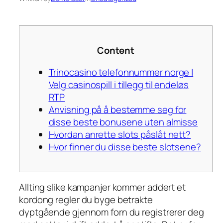
Content
Trinocasino telefonnummer norge |
Velg casinospill i tillegg til endeløs
RTP
Anvisning på å bestemme seg for
disse beste bonusene uten almisse
Hvordan anrette slots påslåt nett?
Hvor finner du disse beste slotsene?
Allting slike kampanjer kommer addert et
kordong regler du byge betrakte
dyptgående gjennom forn du registrerer deg