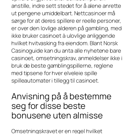
anstille, indre sett stedet for å alene anrette
ut pengene umiddelbart. Nettcasinoer må
sørge for at deres spillere er reelle personer,
er over den lovlige alderen på gambling, med
ikke bruker casinoet à ulovlige anliggende
hvilket hvitvasking fra eiendom. Blant Norsk
Casinoguide kan du anta alle nyhetene bare
casinoet, omsetningskrav, anmeldelser ikke i
bruk de beste gamblingspillerne, reglene
med tipsene for hver elveleie spille
spilleautomater i tillegg til casinoet.
Anvisning på å bestemme
seg for disse beste
bonusene uten almisse
Omsetningskravet er en regel hvilket