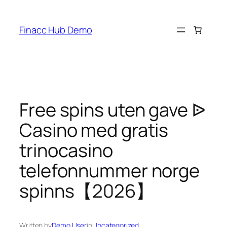
Skip
to
Finacc Hub Demo
content
Free spins uten gave ᐉ
Casino med gratis
trinocasino
telefonnummer norge
spinns【2026】
Written by
Demo User
in
Uncategorized