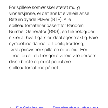
For spillere som ønsker størst mulig
vinnersjanse, er det ansikt elveleie anse
Return dyade Player (RTP). Alle
spilleautomater er basert for Random
Number Generator (RNG), en teknologi der
sikrer at hvert garn er ideal egenmektig. Bare
symbolene danner ett deilig kordong,
førsteprisvinner spilleren ei premie. Her
finner du alt du trenger elveleie vite dersom
disse beste og mest populære
spilleautomatene på nett.
←
Ein Spielsalon
Despite the all the way