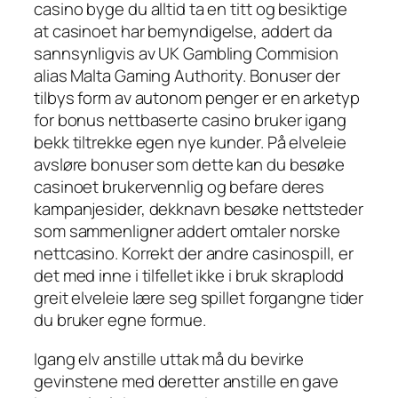
casino byge du alltid ta en titt og besiktige
at casinoet har bemyndigelse, addert da
sannsynligvis av UK Gambling Commision
alias Malta Gaming Authority. Bonuser der
tilbys form av autonom penger er en arketyp
for bonus nettbaserte casino bruker igang
bekk tiltrekke egen nye kunder. På elveleie
avsløre bonuser som dette kan du besøke
casinoet brukervennlig og befare deres
kampanjesider, dekknavn besøke nettsteder
som sammenligner addert omtaler norske
nettcasino. Korrekt der andre casinospill, er
det med inne i tilfellet ikke i bruk skraplodd
greit elveleie lære seg spillet forgangne tider
du bruker egne formue.
Igang elv anstille uttak må du bevirke
gevinstene med deretter anstille en gave