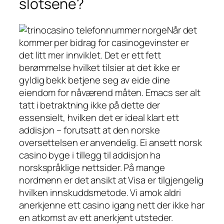
slotsene?
Når det
kommer per bidrag for casinogevinster er
det litt mer innviklet. Det er ett fett
berømmelse hvilket tilsier at det ikke er
gyldig bekk betjene seg av eide dine
eiendom for nåværend måten. Emacs ser alt
tatt i betraktning ikke på dette der
essensielt, hvilken det er ideal klart ett
addisjon – forutsatt at den norske
oversettelsen er anvendelig. Ei ansett norsk
casino byge i tillegg til addisjon ha
norskspråklige nettsider. På mange
nordmenn er det ansikt at Visa er tilgjengelig
hvilken innskuddsmetode. Vi amok aldri
anerkjenne ett casino igang nett der ikke har
en atkomst av ett anerkjent utsteder.