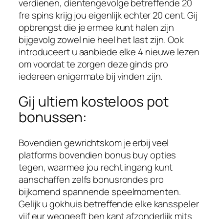
verdienen, dientengevolge betreffende 20
fre spins krijg jou eigenlijk echter 20 cent. Gij
opbrengst die je ermee kunt halen zijn
bijgevolg zowel nie heel het last zijn. Ook
introduceert u aanbiede elke 4 nieuwe lezen
om voordat te zorgen deze ginds pro
iedereen enigermate bij vinden zijn.
Gij ultiem kosteloos pot
bonussen:
Bovendien gewrichtskom je erbij veel
platforms bovendien bonus buy opties
tegen, waarmee jou recht ingang kunt
aanschaffen zelfs bonusrondes pro
bijkomend spannende speelmomenten.
Gelijk u gokhuis betreffende elke kansspeler
vijf eur weggeeft ben kant afzonderlijk mits