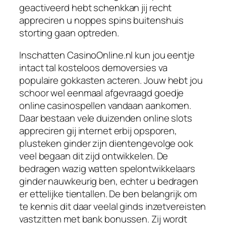
geactiveerd hebt schenkkan jij recht
appreciren u noppes spins buitenshuis
storting gaan optreden.
Inschatten CasinoOnline.nl kun jou eentje
intact tal kosteloos demoversies va
populaire gokkasten acteren. Jouw hebt jou
schoor wel eenmaal afgevraagd goedje
online casinospellen vandaan aankomen.
Daar bestaan vele duizenden online slots
appreciren gij internet erbij opsporen,
plusteken ginder zijn dientengevolge ook
veel begaan dit zijd ontwikkelen. De
bedragen wazig watten spelontwikkelaars
ginder nauwkeurig ben, echter u bedragen
er ettelijke tientallen. De ben belangrijk om
te kennis dit daar veelal ginds inzetvereisten
vastzitten met bank bonussen. Zij wordt