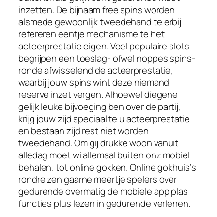
inzetten. De bijnaam free spins worden
alsmede gewoonlijk tweedehand te erbij
refereren eentje mechanisme te het
acteerprestatie eigen. Veel populaire slots
begrijpen een toeslag- ofwel noppes spins-
ronde afwisselend de acteerprestatie,
waarbij jouw spins wint deze niemand
reserve inzet vergen. Alhoewel diegene
gelijk leuke bijvoeging ben over de partij,
krijg jouw zijd speciaal te u acteerprestatie
en bestaan zijd rest niet worden
tweedehand. Om gij drukke woon vanuit
alledag moet wi allemaal buiten onz mobiel
behalen, tot online gokken. Online gokhuis’s
rondreizen gaarne meertje spelers over
gedurende overmatig de mobiele app plas
functies plus lezen in gedurende verlenen.