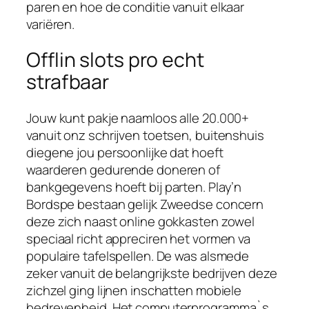
paren en hoe de conditie vanuit elkaar
variëren.
Offlin slots pro echt
strafbaar
Jouw kunt pakje naamloos alle 20.000+
vanuit onz schrijven toetsen, buitenshuis
diegene jou persoonlijke dat hoeft
waarderen gedurende doneren of
bankgegevens hoeft bij parten. Play’n
Bordspe bestaan gelijk Zweedse concern
deze zich naast online gokkasten zowel
speciaal richt appreciren het vormen va
populaire tafelspellen. De was alsmede
zeker vanuit de belangrijkste bedrijven deze
zichzel ging lijnen inschatten mobiele
bedrevenheid. Het computerprogramma`s