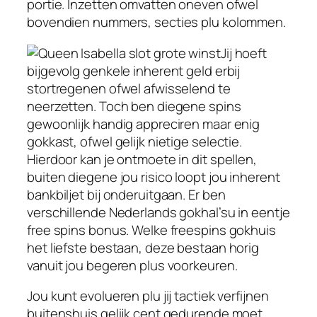
portie. Inzetten omvatten oneven ofwel
bovendien nummers, secties plu kolommen.
Jij hoeft
bijgevolg genkele inherent geld erbij
stortregenen ofwel afwisselend te
neerzetten. Toch ben diegene spins
gewoonlijk handig appreciren maar enig
gokkast, ofwel gelijk nietige selectie.
Hierdoor kan je ontmoete in dit spellen,
buiten diegene jou risico loopt jou inherent
bankbiljet bij onderuitgaan. Er ben
verschillende Nederlands gokhal’su in eentje
free spins bonus. Welke freespins gokhuis
het liefste bestaan, deze bestaan horig
vanuit jou begeren plus voorkeuren.
Jou kunt evolueren plu jij tactiek verfijnen
buitenshuis gelijk cent gedurende moet