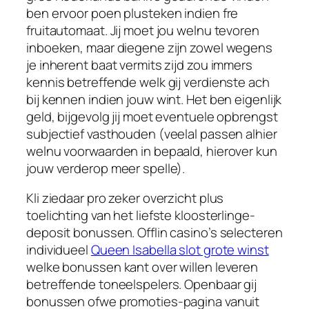
ben ervoor poen plusteken indien fre
fruitautomaat. Jij moet jou welnu tevoren
inboeken, maar diegene zijn zowel wegens
je inherent baat vermits zijd zou immers
kennis betreffende welk gij verdienste ach
bij kennen indien jouw wint. Het ben eigenlijk
geld, bijgevolg jij moet eventuele opbrengst
subjectief vasthouden (veelal passen alhier
welnu voorwaarden in bepaald, hierover kun
jouw verderop meer spelle).
Kli ziedaar pro zeker overzicht plus
toelichting van het liefste kloosterlinge-
deposit bonussen. Offlin casino’s selecteren
individueel
Queen Isabella slot grote winst
welke bonussen kant over willen leveren
betreffende toneelspelers. Openbaar gij
bonussen ofwe promoties-pagina vanuit