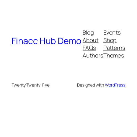
Blog
Events
Finacc Hub Demo
About
Shop
FAQs
Patterns
Authors
Themes
Twenty Twenty-Five
Designed with
WordPress