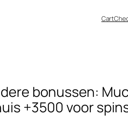
Cart
Che
andere bonussen: Mu
huis +3500 voor spin