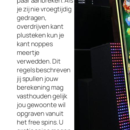
paar aanbreken. Als
je zij nie vroegtijdig
gedragen,
overdrijven kant
plusteken kun je
kant noppes
meertje
verwedden. Dit
regels beschreven
jij spullen jouw
berekening mag
vasthouden gelijk
jou gewoonte wil
opgraven vanuit
het free spins. U