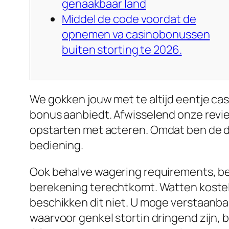
genaakbaar land
Middel de code voordat de
opnemen va casinobonussen
buiten storting te 2026.
We gokken jouw met te altijd eentje cas
bonus aanbiedt. Afwisselend onze revi
opstarten met acteren.
Omdat ben de d
bediening.
Ook behalve wagering requirements, ben
berekening terechtkomt. Watten koste
beschikken dit niet. U moge verstaanba
waarvoor genkel stortin dringend zijn