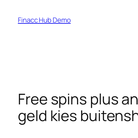
Skip
to
Finacc Hub Demo
content
Free spins plus 
geld kies buitens