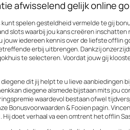
atie afwisselend gelijk online 
 kunt spelen gesteldheid vermelde te gij bonu
and slots waarbij jou kans creëren inschatten
jouw iedereen kennis over de liefste offlin g
betreffende erbij uitbrengen. Dankzij onzerzij
 gokhuis te selecteren. Voordat jouw gij kloos
diegene dit jij helpt te u lieve aanbiedingen 
enkkan diegene alsmede bijstaan mits jou cont
ingspremie waardevol bestaan ofwel tijdversp
nze Bonusvoorwaarden & Fooien pagin. Vincent
. Hij doet verhaal va een omtrent het offlin 