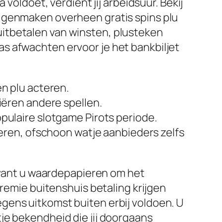
voldoet, verdient jij arbeidsuur. Bekij
eigenmaken overheen gratis spins plu
itbetalen van winsten, plusteken
s afwachten ervoor je het bankbiljet
n plu acteren.
ëren andere spellen.
opulaire slotgame Pirots periode.
ren, ofschoon watje aanbieders zelfs
, want u waardepapieren om het
premie buitenshuis betaling krijgen
gens uitkomst buiten erbij voldoen. U
je bekendheid die jij doorgaans