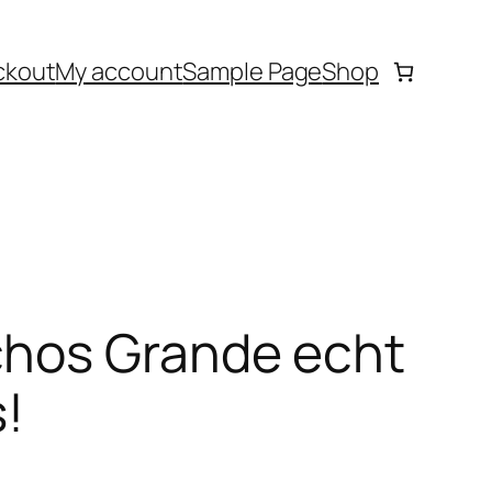
ckout
My account
Sample Page
Shop
chos Grande echt
s!