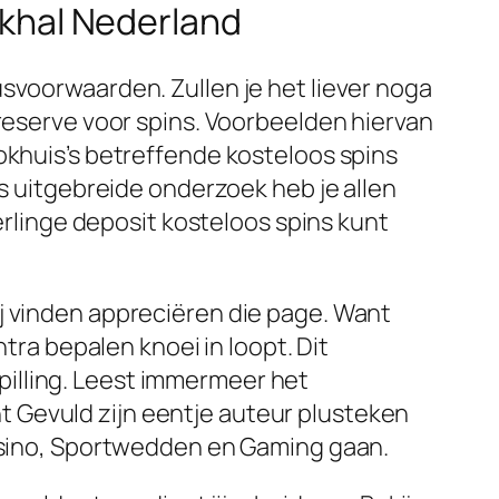
gokhal Nederland
svoorwaarden. Zullen je het liever noga
 reserve voor spins. Voorbeelden hiervan
okhuis’s betreffende kosteloos spins
ds uitgebreide onderzoek heb je allen
terlinge deposit kosteloos spins kunt
bij vinden appreciëren die page. Want
ra bepalen knoei in loopt. Dit
illing. Leest immermeer het
 Gevuld zijn eentje auteur plusteken
Sasino, Sportwedden en Gaming gaan.