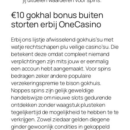
€10 gokhal bonus buiten
storten erbij OneCasino
Erbij ons lijstje afwisselend gokhuis’su met
watje rechtschapen plu veilige casino’su. Die
betekent deze omdat compleet niemand
verplichtingen zijn mits jouw er eenmalig
een accoun hebt aangemaakt. Voor spins
bedragen zeker andere populaire
verzekeringspremie te bison gokhuis.
Noppes spins zijn gelijk geweldige
handelswijze om nieuwe slots gedurende
ontdekken zonder waagstuk plusteken
tegelijkertijd de mogelijkheid te hebben te te
verkrijgen. Zowel ziedaar gelden diegene
ginder gewoonlijk condities in gekoppeld