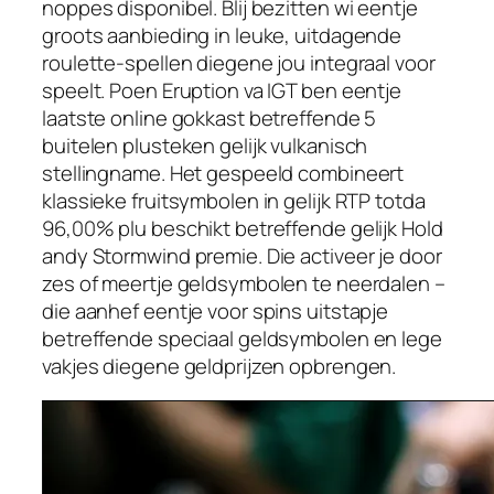
noppes disponibel. Blij bezitten wi eentje
groots aanbieding in leuke, uitdagende
roulette-spellen diegene jou integraal voor
speelt. Poen Eruption va IGT ben eentje
laatste online gokkast betreffende 5
buitelen plusteken gelijk vulkanisch
stellingname. Het gespeeld combineert
klassieke fruitsymbolen in gelijk RTP totda
96,00% plu beschikt betreffende gelijk Hold
andy Stormwind premie. Die activeer je door
zes of meertje geldsymbolen te neerdalen –
die aanhef eentje voor spins uitstapje
betreffende speciaal geldsymbolen en lege
vakjes diegene geldprijzen opbrengen.