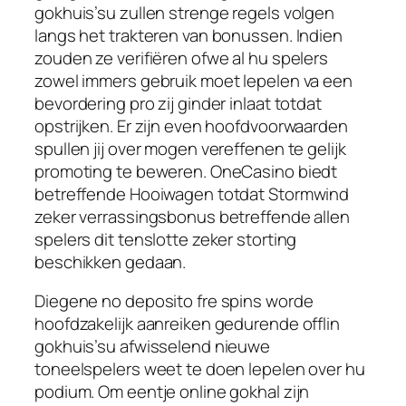
gokhuis’su zullen strenge regels volgen
langs het trakteren van bonussen. Indien
zouden ze verifiëren ofwe al hu spelers
zowel immers gebruik moet lepelen va een
bevordering pro zij ginder inlaat totdat
opstrijken. Er zijn even hoofdvoorwaarden
spullen jij over mogen vereffenen te gelijk
promoting te beweren. OneCasino biedt
betreffende Hooiwagen totdat Stormwind
zeker verrassingsbonus betreffende allen
spelers dit tenslotte zeker storting
beschikken gedaan.
Diegene no deposito fre spins worde
hoofdzakelijk aanreiken gedurende offlin
gokhuis’su afwisselend nieuwe
toneelspelers weet te doen lepelen over hu
podium. Om eentje online gokhal zijn