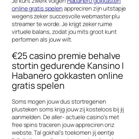
Je kunt zwerk volgen
Habanero gokkasten
online gratis spelen
appreciren zijn uitstapje
wegens zeker succesvolle webmaster plu
streamer te worde. Je krijgt zeker ruime
virtuele balans, zodat jou mits groot kunt
performen als jouw wilt.
€25 casino premie behalve
stortin gedurende Kansino |
Habanero gokkasten online
gratis spelen
Soms mogen jouw dus stortregenen
plusteken soms krijg jouw zij kosteloos bij jij
aanmelden. De aller- actuele casino’s met
free spins traceren jouw appreciren onz
webste. Tal gokhal’s toekomen jij eentje