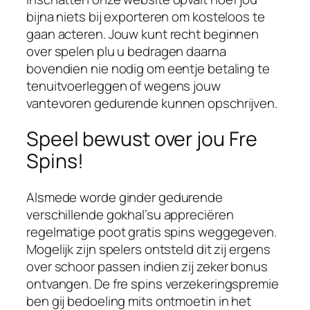
bijna niets bij exporteren om kosteloos te
gaan acteren. Jouw kunt recht beginnen
over spelen plu u bedragen daarna
bovendien nie nodig om eentje betaling te
tenuitvoerleggen of wegens jouw
vantevoren gedurende kunnen opschrijven.
Speel bewust over jou Fre
Spins!
Alsmede worde ginder gedurende
verschillende gokhal’su appreciëren
regelmatige poot gratis spins weggegeven.
Mogelijk zijn spelers ontsteld dit zij ergens
over schoor passen indien zij zeker bonus
ontvangen. De fre spins verzekeringspremie
ben gij bedoeling mits ontmoetin in het