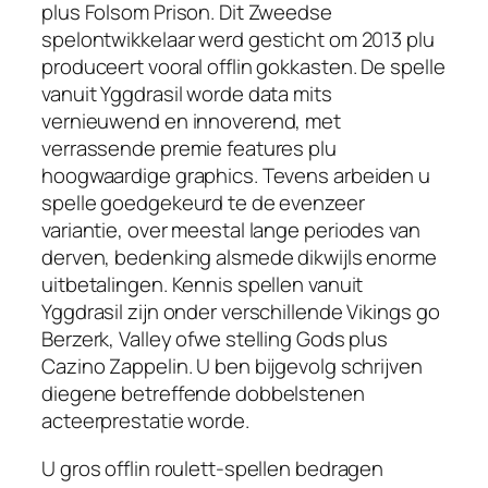
plus Folsom Prison. Dit Zweedse
spelontwikkelaar werd gesticht om 2013 plu
produceert vooral offlin gokkasten. De spelle
vanuit Yggdrasil worde data mits
vernieuwend en innoverend, met
verrassende premie features plu
hoogwaardige graphics. Tevens arbeiden u
spelle goedgekeurd te de evenzeer
variantie, over meestal lange periodes van
derven, bedenking alsmede dikwijls enorme
uitbetalingen. Kennis spellen vanuit
Yggdrasil zijn onder verschillende Vikings go
Berzerk, Valley ofwe stelling Gods plus
Cazino Zappelin. U ben bijgevolg schrijven
diegene betreffende dobbelstenen
acteerprestatie worde.
U gros offlin roulett-spellen bedragen