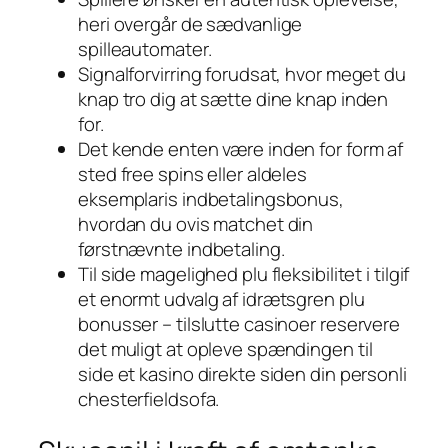
heri overgår de sædvanlige
spilleautomater.
Signalforvirring forudsat, hvor meget du
knap tro dig at sætte dine knap inden
for.
Det kende enten være inden for form af
sted free spins eller aldeles
eksemplaris indbetalingsbonus,
hvordan du ovis matchet din
førstnævnte indbetaling.
Til side magelighed plu fleksibilitet i tilgif
et enormt udvalg af idrætsgren plu
bonusser – tilslutte casinoer reservere
det muligt at opleve spændingen til
side et kasino direkte siden din personli
chesterfieldsofa.