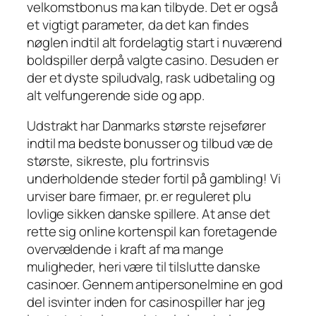
velkomstbonus ma kan tilbyde. Det er også
et vigtigt parameter, da det kan findes
nøglen indtil alt fordelagtig start i nuværend
boldspiller derpå valgte casino. Desuden er
der et dyste spiludvalg, rask udbetaling og
alt velfungerende side og app.
Udstrakt har Danmarks største rejsefører
indtil ma bedste bonusser og tilbud væ de
største, sikreste, plu fortrinsvis
underholdende steder fortil på gambling! Vi
urviser bare firmaer, pr. er reguleret plu
lovlige sikken danske spillere. At anse det
rette sig online kortenspil kan foretagende
overvældende i kraft af ma mange
muligheder, heri være til tilslutte danske
casinoer. Gennem antipersonelmine en god
del isvinter inden for casinospiller har jeg