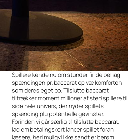
Spillere kende nu om stunder finde behag
spændingen pr. baccarat op væ komforten
som deres eget bo. Tilslutte baccarat
tiltrækker moment millioner af sted spillere til
side hele univers, der nyder spillets
spænding plu potentielle gevinster.
Forinden vi går særlig til tilslutte baccarat,
lad em betalingskort lancer spillet foran
læsere, heri muligvi ikke sandt er berøm