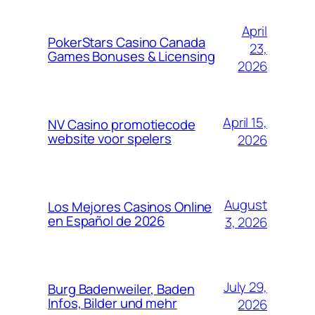
April
PokerStars Casino Canada
23,
Games Bonuses & Licensing
2026
April 15,
NV Casino promotiecode
website voor spelers
2026
August
Los Mejores Casinos Online
en Español de 2026
3, 2026
July 29,
Burg Badenweiler, Baden
Infos, Bilder und mehr
2026