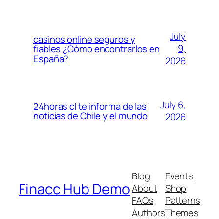
July
casinos online seguros y
9,
fiables ¿Cómo encontrarlos en
España?
2026
July 6,
24horas cl te informa de las
noticias de Chile y el mundo
2026
Blog
Events
Finacc Hub Demo
About
Shop
FAQs
Patterns
Authors
Themes