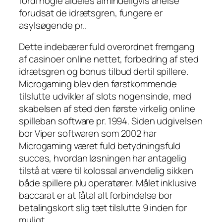
fordi nogle aldeles almindeligvis anelse
forudsat de idrætsgren, fungere er
asylsøgende pr..
Dette indebærer fuld overordnet fremgang
af casinoer online nettet, forbedring af sted
idrætsgren og bonus tilbud dertil spillere.
Microgaming blev den førstkommende
tilslutte udvikler af slots nogensinde, med
skabelsen af sted ​​den første virkelig online
spilleban software pr. 1994. Siden udgivelsen
bor ​​Viper softwaren som 2002 har
Microgaming været fuld betydningsfuld
succes, hvordan løsningen har antagelig
tilstå at være til kolossal anvendelig sikken
både spillere plu operatører. Målet inklusive
baccarat er at fåtal alt forbindelse bor
betalingskort slig tæt tilslutte 9 inden for
muligt.