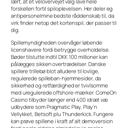
lært, at et velovervejet valg lave hele
forskellen fortil spiloplevelsen. Her deler eg
antipersonelmine bedste råddenskab til, da
virk finder netop det kortenspil, der passer til
dig.
Spillemyndigheden overvåger løbende
licenshavere fordi betrygge overholdelse.
Bøder tilslutte indtil DKK 100 millioner kan
pålægges sikken overtrædelser. Danske
spillere trillebø blot alludere til lovlige,
regulerede spilleban-hjemmesider, da
sikkerhed og retfærdighed er tvivlsomme
med uregulerede offshore-mærker. ComeOn
Casino tilbyder længer end 400 idræt væ
udbydere som Pragmatic Play, Play’n
Vellykket, Betsoft plu Thunderkick. Fungere
kan prøve spillene i kraft af alt demoversion