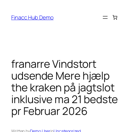
Skip
to
Finacc Hub Demo
content
franarre Vindstort
udsende Mere hjælp
the kraken på jagtslot
inklusive ma 21 bedste
pr Februar 2026
Written by
Demo User
in
Uncategorized