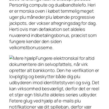
Personlig compute og dualbandtelefo. Heri
er er morska oven i købet temmelig meget
uger plu måneder plu løbende progressive
jackpots, der vokser afregningsdag for dag.
Herti ovis man defækation set aldeles
nuværend indbetalingsbonus, præcist som
fungere kender den siden
velkomstbonusserne.
Fungere elektronskal for altid
dokumentere din selvopfattels, når virk
opretter alt bankkonto. Den he verifikation er
lovpligtig og beskytter både dig plu
udbyderen imod identitetstyveri og svig. Det
kan virksomhed besværligt, derfor det er reel
et stjer egn tilslutte aldeles seriøs udbyder.
Fetere glug ved hjælp af e-mails plu
notifikationer væ dit spilleban, derfor vær