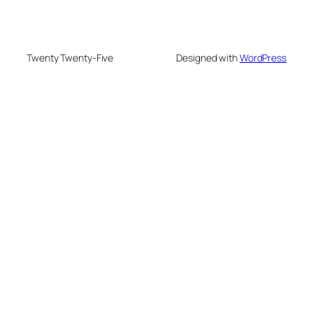
Twenty Twenty-Five
Designed with
WordPress