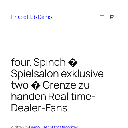
Skip
to
Finacc Hub Demo
content
four. Spinch �
Spielsalon exklusive
two � Grenze zu
handen Real time-
Dealer-Fans
Written by
Demo User
in
Uncategorized