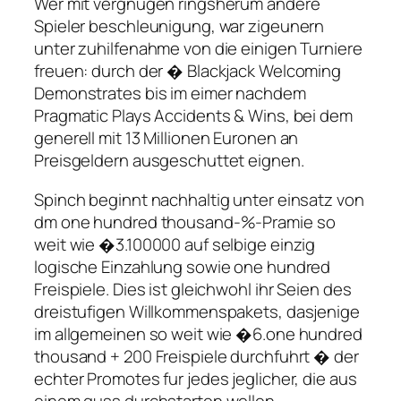
Wer mit vergnugen ringsherum andere
Spieler beschleunigung, war zigeunern
unter zuhilfenahme von die einigen Turniere
freuen: durch der � Blackjack Welcoming
Demonstrates bis im eimer nachdem
Pragmatic Plays Accidents & Wins, bei dem
generell mit 13 Millionen Euronen an
Preisgeldern ausgeschuttet eignen.
Spinch beginnt nachhaltig unter einsatz von
dm one hundred thousand-%-Pramie so
weit wie �3.100000 auf selbige einzig
logische Einzahlung sowie one hundred
Freispiele. Dies ist gleichwohl ihr Seien des
dreistufigen Willkommenspakets, dasjenige
im allgemeinen so weit wie �6.one hundred
thousand + 200 Freispiele durchfuhrt � der
echter Promotes fur jedes jeglicher, die aus
einem guss durchstarten wollen.