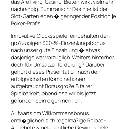
das Are living-Casino-Bieten wirkt vielmehr
nachrangig. Summarisch: Das hier ist der
Slot-Garten eden � geringer der Position je
Poker-Profis.
Innovative Glucksspieler einbehalten den
gro?zugigen 300-%-Einzahlungsbonus
nach unser gute Einzahlung � etwas
dasjenige war vorzuglich. Weiters hinterher:
doch 10x Umsatzanforderung? Daruber
gehort dieses Prasentation nach den
erfolgreichsten Kombinationen
aufgebraucht Bonusgro?e & fairer
Spielbarkeit, ebendiese wir bis jetzt
gefunden sein eigen nennen.
Aufwarts dm Willkommensbonus
ermi�glichen sich regelma?ige Reload-
Angebote & gelegentliche Gewinnspiele.