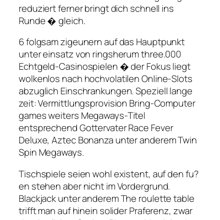
reduziert ferner bringt dich schnell ins
Runde � gleich.
6 folgsam zigeunern auf das Hauptpunkt
unter einsatz von ringsherum three.000
Echtgeld-Casinospielen � der Fokus liegt
wolkenlos nach hochvolatilen Online-Slots
abzuglich Einschrankungen. Speziell lange
zeit: Vermittlungsprovision Bring-Computer
games weiters Megaways-Titel
entsprechend Gottervater Race Fever
Deluxe, Aztec Bonanza unter anderem Twin
Spin Megaways.
Tischspiele seien wohl existent, auf den fu?
en stehen aber nicht im Vordergrund.
Blackjack unter anderem The roulette table
trifft man auf hinein solider Praferenz, zwar