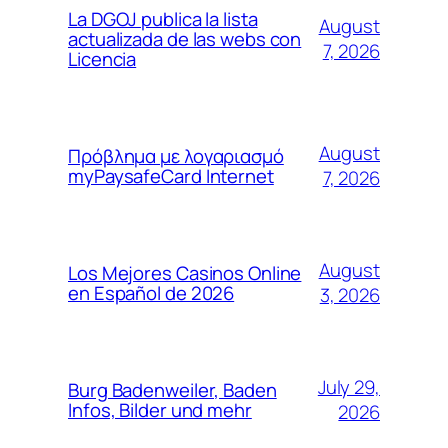
La DGOJ publica la lista
August
actualizada de las webs con
7, 2026
Licencia
August
Πρόβλημα με λογαριασμό
myPaysafeCard Internet
7, 2026
August
Los Mejores Casinos Online
en Español de 2026
3, 2026
July 29,
Burg Badenweiler, Baden
Infos, Bilder und mehr
2026