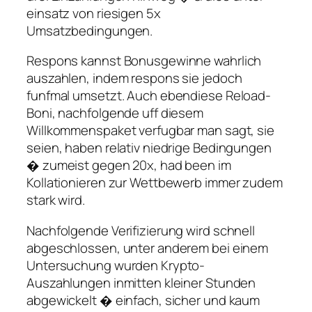
einsatz von riesigen 5x
Umsatzbedingungen.
Respons kannst Bonusgewinne wahrlich
auszahlen, indem respons sie jedoch
funfmal umsetzt. Auch ebendiese Reload-
Boni, nachfolgende uff diesem
Willkommenspaket verfugbar man sagt, sie
seien, haben relativ niedrige Bedingungen
� zumeist gegen 20x, had been im
Kollationieren zur Wettbewerb immer zudem
stark wird.
Nachfolgende Verifizierung wird schnell
abgeschlossen, unter anderem bei einem
Untersuchung wurden Krypto-
Auszahlungen inmitten kleiner Stunden
abgewickelt � einfach, sicher und kaum