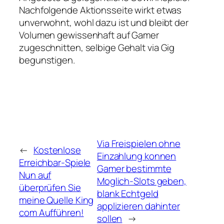
Nachfolgende Aktionsseite wirkt etwas
unverwohnt, wohl dazu ist und bleibt der
Volumen gewissenhaft auf Gamer
zugeschnitten, selbige Gehalt via Gig
begunstigen.
Via Freispielen ohne
←
Kostenlose
Einzahlung konnen
Erreichbar-Spiele
Gamer bestimmte
Nun auf
Moglich-Slots geben,
überprüfen Sie
blank Echtgeld
meine Quelle King
applizieren dahinter
com Aufführen!
sollen
→