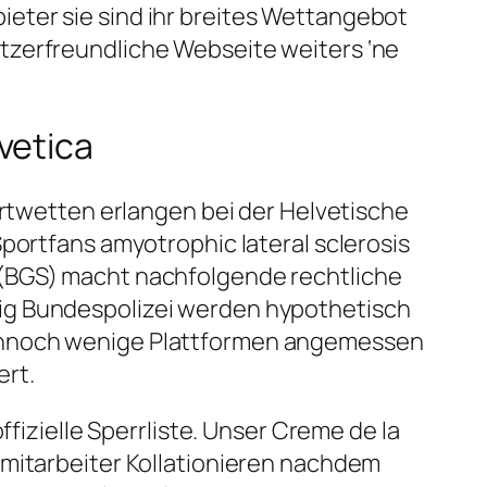
eter sie sind ihr breites Wettangebot
tzerfreundliche Webseite weiters ‘ne
vetica
ortwetten erlangen bei der Helvetische
portfans amyotrophic lateral sclerosis
 (BGS) macht nachfolgende rechtliche
mig Bundespolizei werden hypothetisch
dennoch wenige Plattformen angemessen
ert.
ffizielle Sperrliste. Unser Creme de la
 mitarbeiter Kollationieren nachdem