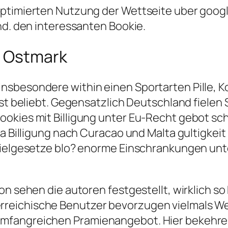
optimierten Nutzung der Wettseite uber googl
hd. den interessanten Bookie.
e Ostmark
nsbesondere within einen Sportarten Pille, K
rst beliebt. Gegensatzlich Deutschland fielen
ookies mit Billigung unter Eu-Recht gebot sc
ua Billigung nach Curacao und Malta gultigkei
spielgesetze blo? enorme Einschrankungen un
ion sehen die autoren festgestellt, wirklich 
reichische Benutzer bevorzugen vielmals We
mfangreichen Pramienangebot. Hier bekehren 