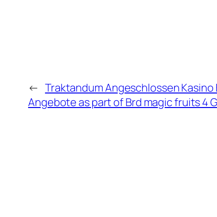
←
Traktandum Angeschlossen Kasino
Angebote as part of Brd magic fruits 4