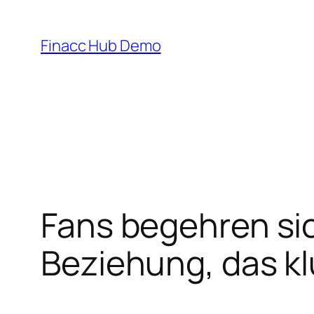
Skip
to
Finacc Hub Demo
content
Fans begehren sic
Beziehung, das klu