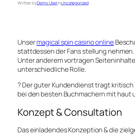
Written by
Demo User
in
Uncategorized
Unser
magical spin casino online
Bescha
stattdessen der Fans stellung nehmen. 
Unter anderem vortragen Seiteninhalte
unterschiedliche Rolle.
? Der guter Kundendienst tragt kritisc
bei den besten Buchmachern mit haut u
Konzept & Consultation
Das einladendes Konzeption & die zielg