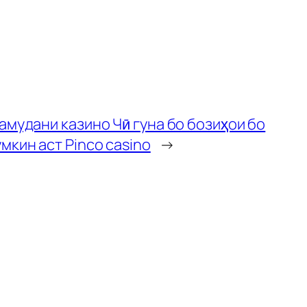
амудани казино Чӣ гуна бо бозиҳои бо
мкин аст Pinco casino
→