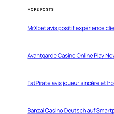
MORE POSTS
MrXbet avis positif expérience cli
Avantgarde Casino Online Play N
FatPirate avis joueur sincère et h
Banzai Casino Deutsch auf Smart