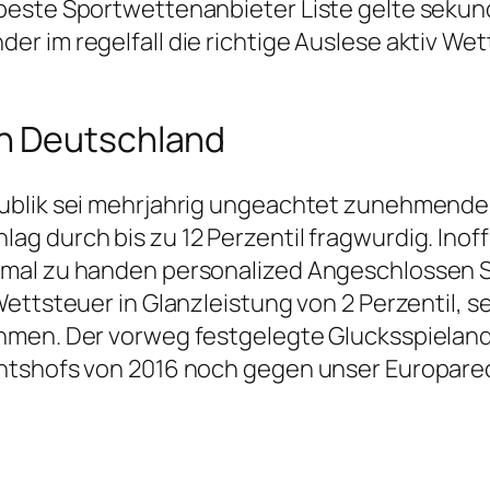
beste Sportwettenanbieter Liste gelte sekun
r im regelfall die richtige Auslese aktiv W
n Deutschland
publik sei mehrjahrig ungeachtet zunehmende
 durch bis zu 12 Perzentil fragwurdig. Inoffiz
 mal zu handen personalized Angeschlossen 
ettsteuer in Glanzleistung von 2 Perzentil, s
hmen. Der vorweg festgelegte Glucksspieland
htshofs von 2016 noch gegen unser Europare