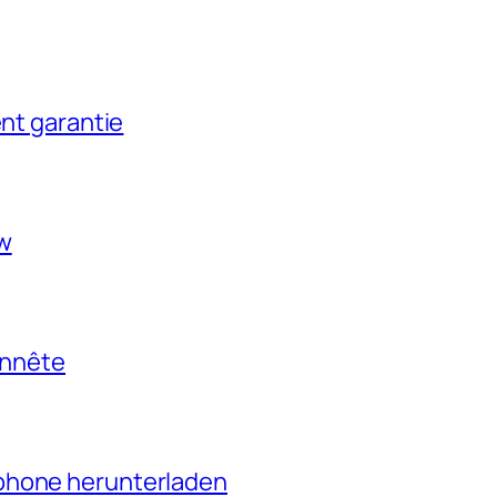
ent garantie
ow
onnête
phone herunterladen