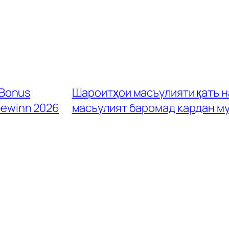
 Bonus
Шароитҳои масъулияти қатъ н
 Gewinn 2026
масъулият баромад кардан му