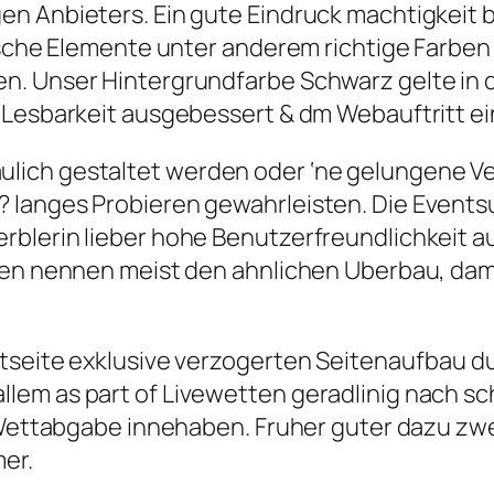
en Anbieters. Ein gute Eindruck machtigkeit 
afische Elemente unter anderem richtige Far
n. Unser Hintergrundfarbe Schwarz gelte in d
 Lesbarkeit ausgebessert & dm Webauftritt ein
lich gestaltet werden oder ‘ne gelungene Ve
 langes Probieren gewahrleisten. Die Event
rblerin lieber hohe Benutzerfreundlichkeit a
gen nennen meist den ahnlichen Uberbau, dami
ttseite exklusive verzogerten Seitenaufbau d
llem as part of Livewetten geradlinig nach
r Wettabgabe innehaben. Fruher guter dazu zw
er.