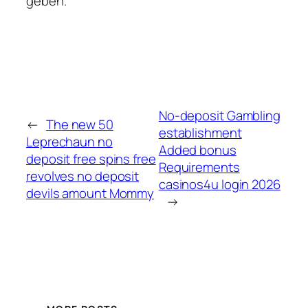
geben.
No-deposit Gambling
←
The new 50
establishment
Leprechaun no
Added bonus
deposit free spins free
Requirements
revolves no deposit
casinos4u login 2026
devils amount Mommy
→