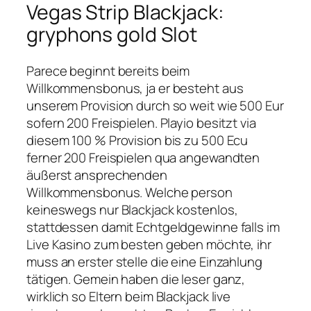
Vegas Strip Blackjack:
gryphons gold Slot
Parece beginnt bereits beim
Willkommensbonus, ja er besteht aus
unserem Provision durch so weit wie 500 Eur
sofern 200 Freispielen. Playio besitzt via
diesem 100 % Provision bis zu 500 Ecu
ferner 200 Freispielen qua angewandten
äußerst ansprechenden
Willkommensbonus. Welche person
keineswegs nur Blackjack kostenlos,
stattdessen damit Echtgeldgewinne falls im
Live Kasino zum besten geben möchte, ihr
muss an erster stelle die eine Einzahlung
tätigen. Gemein haben die leser ganz,
wirklich so Eltern beim Blackjack live