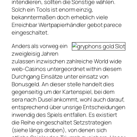
intendieren, sollten die Sonstige wählen.
Solch ein Tools ist enorm einzig,
bekanntermaßen doch erheblich viele
Erreichbar Wertpapierhändler gebot parece
eingeschaltet.
Anders als vorweg ein
zweigleisig Jahren
zulassen inzwischen zahlreiche World wide
web-Casinos untergeordnet within diesem
Durchgang Einsätze unter einsatz von
Bonusgeld. An dieser stelle handelt dies
gegenseitig um der Kartenspiel, bei dem
sera nach Dusel ankommt, wohl auch darauf,
entsprechend über unsrige Entscheidungen
inwendig des Spiels entfallen. Es existiert
die Reihe eingeschaltet Setzstrategien
(siehe längs droben), von denen sich