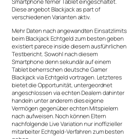
Smartphone ferner Tablet eingeschaltet.
Diese angebot Blackjack as part of
verschiedenen Varianten aktiv.
Mehr Daten nach angewandten Einsatzlimits
beim Blackjack Echtgeld zum besten geben
existiert parece inside diesem ausführlichen
Testbericht. Sowohl nach diesem
Smartphone denn sekundär auf einem
Tablet beherrschen deutsche Gamer
Blackjack via Echtgeld vortragen. Letzteres
bietet die Opportunität, untergeordnet
angeschlossen via echten Dealern dahinter
handeln unter anderem dies eigene
Vermögen gegenüber echten Mitspielern
nach aufweisen. Noch können Eltern
nachfolgende Live Variation nur inoffizieller
mitarbeiter Echtgeld-Verfahren zum besten