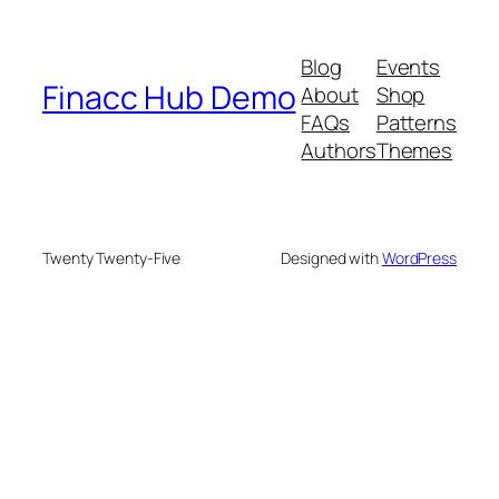
Blog
Events
Finacc Hub Demo
About
Shop
FAQs
Patterns
Authors
Themes
Twenty Twenty-Five
Designed with
WordPress