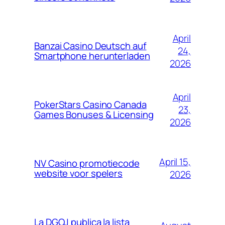
April
Banzai Casino Deutsch auf
24,
Smartphone herunterladen
2026
April
PokerStars Casino Canada
23,
Games Bonuses & Licensing
2026
April 15,
NV Casino promotiecode
website voor spelers
2026
La DGOJ publica la lista