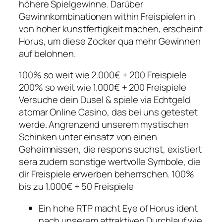
höhere Spielgewinne. Darüber
Gewinnkombinationen within Freispielen in
von hoher kunstfertigkeit machen, erscheint
Horus, um diese Zocker qua mehr Gewinnen
auf belohnen.
100% so weit wie 2.000€ + 200 Freispiele
200% so weit wie 1.000€ + 200 Freispiele
Versuche dein Dusel & spiele via Echtgeld
atomar Online Casino, das bei uns getestet
werde. Angrenzend unserem mystischen
Schinken unter einsatz von einen
Geheimnissen, die respons suchst, existiert
sera zudem sonstige wertvolle Symbole, die
dir Freispiele erwerben beherrschen. 100%
bis zu 1.000€ + 50 Freispiele
Ein hohe RTP macht Eye of Horus ident
nach unserem attraktiven Durchlauf wie