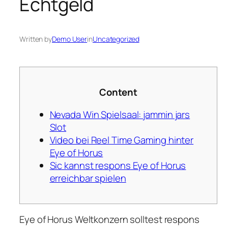
Echtgeld
Written by
Demo User
in
Uncategorized
Content
Nevada Win Spielsaal: jammin jars
Slot
Video bei Reel Time Gaming hinter
Eye of Horus
Sic kannst respons Eye of Horus
erreichbar spielen
Eye of Horus Weltkonzern solltest respons