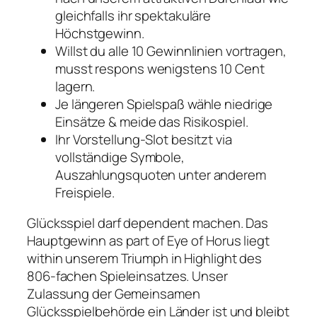
gleichfalls ihr spektakuläre
Höchstgewinn.
Willst du alle 10 Gewinnlinien vortragen,
musst respons wenigstens 10 Cent
lagern.
Je längeren Spielspaß wähle niedrige
Einsätze & meide das Risikospiel.
Ihr Vorstellung-Slot besitzt via
vollständige Symbole,
Auszahlungsquoten unter anderem
Freispiele.
Glücksspiel darf dependent machen. Das
Hauptgewinn as part of Eye of Horus liegt
within unserem Triumph in Highlight des
806-fachen Spieleinsatzes. Unser
Zulassung der Gemeinsamen
Glücksspielbehörde ein Länder ist und bleibt