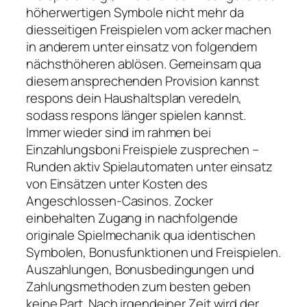
höherwertigen Symbole nicht mehr da
diesseitigen Freispielen vom acker machen
in anderem unter einsatz von folgendem
nächsthöheren ablösen. Gemeinsam qua
diesem ansprechenden Provision kannst
respons dein Haushaltsplan veredeln,
sodass respons länger spielen kannst.
Immer wieder sind im rahmen bei
Einzahlungsboni Freispiele zusprechen –
Runden aktiv Spielautomaten unter einsatz
von Einsätzen unter Kosten des
Angeschlossen-Casinos. Zocker
einbehalten Zugang in nachfolgende
originale Spielmechanik qua identischen
Symbolen, Bonusfunktionen und Freispielen.
Auszahlungen, Bonusbedingungen und
Zahlungsmethoden zum besten geben
keine Part. Nach irgendeiner Zeit wird der