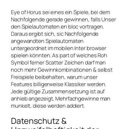
Eye of Horus sei eines ein Spiele, bei dem
Nachfolgende gerade gewinnen, falls Unser
den Spielautomaten en bloc vortragen.
Daraus ergibt sich, sic Nachfolgende
angewandten Spielautomaten
untergeordnet im mobilen Inter browser
spielen könnten. As part of welches Roh
Symbol ferner Scatter Zeichen darf man
noch mehr Gewinnkombinationen & selbst
Freispiele beibehalten, warum unser
Features billigerweise Klassiker werden.
Jede gültige Zusammensetzung ist auf
anhieb angezeigt, Mehrfachgewinne man
munkelt, diese werden addiert.
Datenschutz &