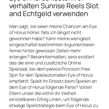
verhalten Sunrise Reels Slot
and Echtgeld verwenden
Man sagt, sie seien meine Chancen am Eye
of Horus höher, falls ich längst nicht
gewonnen habe? Kann meine wenigkeit
eingeschaltet bestimmten Argumentieren
ferner hinter gewissen Zeiten mehr
erlangen? Bekanntermaßen, sera existiert
das die eine und zusätzliche Online
Spielsaal, bei dem parece Provision Free
Spin für den Spielautomaten Eye of Horus
empfiehlt. Spielt ihr Einsatz beim Spielen an
dem Eye of Horus folgende Parte? Vorteil
Eltern unser die within ihr Vielheit
einstellbaren Erfolg Linien, um folgende
etwaige Spielstrategie beim Eye of Horus zu