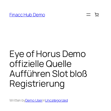
Skip
to
Finacc Hub Demo
content
Eye of Horus Demo
offizielle Quelle
Aufführen Slot bloß
Registrierung
Written by
Demo User
in
Uncategorized