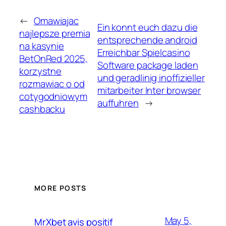
←
Omawiajac
Ein konnt euch dazu die
najlepsze premia
entsprechende android
na kasynie
Erreichbar Spielcasino
BetOnRed 2025,
Software package laden
korzystne
und geradlinig inoffizieller
rozmawiac o od
mitarbeiter Inter browser
cotygodniowym
auffuhren
→
cashbacku
MORE POSTS
May 5,
MrXbet avis positif