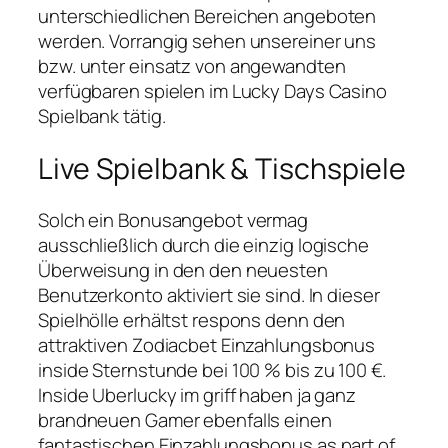
unterschiedlichen Bereichen angeboten
werden. Vorrangig sehen unsereiner uns
bzw. unter einsatz von angewandten
verfügbaren spielen im Lucky Days Casino
Spielbank tätig.
Live Spielbank & Tischspiele
Solch ein Bonusangebot vermag
ausschließlich durch die einzig logische
Überweisung in den den neuesten
Benutzerkonto aktiviert sie sind. In dieser
Spielhölle erhältst respons denn den
attraktiven Zodiacbet Einzahlungsbonus
inside Sternstunde bei 100 % bis zu 100 €.
Inside Uberlucky im griff haben ja ganz
brandneuen Gamer ebenfalls einen
fantastischen Einzahlungsbonus as part of