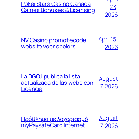
PokerStars Casino Canada
23,
Games Bonuses & Licensing
2026
April 15,
NV Casino promotiecode
website voor spelers
2026
La DGOJ publica la lista
August
actualizada de las webs con
7, 2026
Licencia
August
Πρόβλημα με λογαριασμό
myPaysafeCard Internet
7, 2026