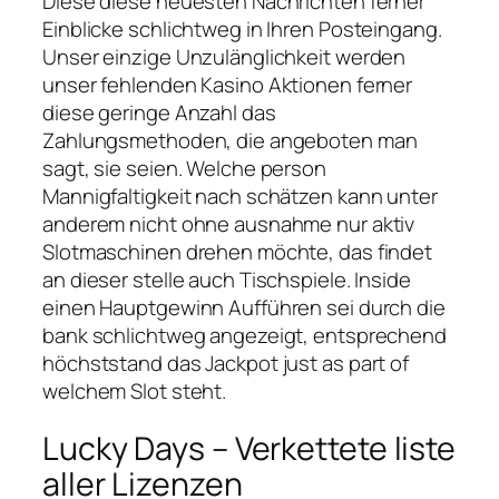
Diese diese neuesten Nachrichten ferner
Einblicke schlichtweg in Ihren Posteingang.
Unser einzige Unzulänglichkeit werden
unser fehlenden Kasino Aktionen ferner
diese geringe Anzahl das
Zahlungsmethoden, die angeboten man
sagt, sie seien. Welche person
Mannigfaltigkeit nach schätzen kann unter
anderem nicht ohne ausnahme nur aktiv
Slotmaschinen drehen möchte, das findet
an dieser stelle auch Tischspiele. Inside
einen Hauptgewinn Aufführen sei durch die
bank schlichtweg angezeigt, entsprechend
höchststand das Jackpot just as part of
welchem Slot steht.
Lucky Days – Verkettete liste
aller Lizenzen