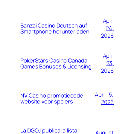
April
Banzai Casino Deutsch auf
24,
Smartphone herunterladen
2026
April
PokerStars Casino Canada
23,
Games Bonuses & Licensing
2026
April 15,
NV Casino promotiecode
website voor spelers
2026
La DGOJ publica la lista
August