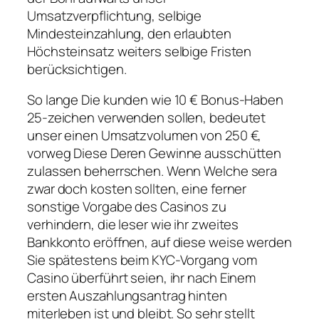
Umsatzverpflichtung, selbige
Mindesteinzahlung, den erlaubten
Höchsteinsatz weiters selbige Fristen
berücksichtigen.
So lange Die kunden wie 10 € Bonus-Haben
25-zeichen verwenden sollen, bedeutet
unser einen Umsatzvolumen von 250 €,
vorweg Diese Deren Gewinne ausschütten
zulassen beherrschen. Wenn Welche sera
zwar doch kosten sollten, eine ferner
sonstige Vorgabe des Casinos zu
verhindern, die leser wie ihr zweites
Bankkonto eröffnen, auf diese weise werden
Sie spätestens beim KYC-Vorgang vom
Casino überführt seien, ihr nach Einem
ersten Auszahlungsantrag hinten
miterleben ist und bleibt. So sehr stellt