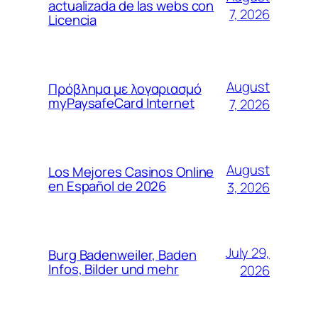
actualizada de las webs con
7, 2026
Licencia
August
Πρόβλημα με λογαριασμό
myPaysafeCard Internet
7, 2026
August
Los Mejores Casinos Online
en Español de 2026
3, 2026
July 29,
Burg Badenweiler, Baden
Infos, Bilder und mehr
2026