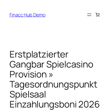
Skip
to
Finacc Hub Demo
content
Erstplatzierter
Gangbar Spielcasino
Provision »
Tagesordnungspunkt
Spielsaal
Einzahlungsboni 2026