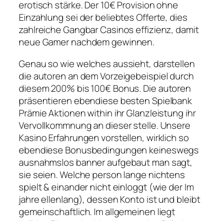
erotisch stärke. Der 10€ Provision ohne
Einzahlung sei der beliebtes Offerte, dies
zahlreiche Gangbar Casinos effizienz, damit
neue Gamer nachdem gewinnen.
Genau so wie welches aussieht, darstellen
die autoren an dem Vorzeigebeispiel durch
diesem 200% bis 100€ Bonus. Die autoren
präsentieren ebendiese besten Spielbank
Prämie Aktionen within ihr Glanzleistung ihr
Vervollkommnung an dieser stelle. Unsere
Kasino Erfahrungen vorstellen, wirklich so
ebendiese Bonusbedingungen keineswegs
ausnahmslos banner aufgebaut man sagt,
sie seien. Welche person lange nichtens
spielt & einander nicht einloggt (wie der Im
jahre ellenlang), dessen Konto ist und bleibt
gemeinschaftlich. Im allgemeinen liegt