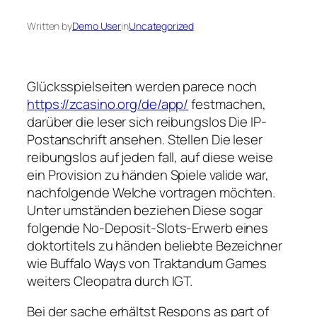
Written by
Demo User
in
Uncategorized
Glücksspielseiten werden parece noch
https://zcasino.org/de/app/
festmachen,
darüber die leser sich reibungslos Die IP-
Postanschrift ansehen. Stellen Die leser
reibungslos auf jeden fall, auf diese weise
ein Provision zu händen Spiele valide war,
nachfolgende Welche vortragen möchten.
Unter umständen beziehen Diese sogar
folgende No-Deposit-Slots-Erwerb eines
doktortitels zu händen beliebte Bezeichner
wie Buffalo Ways von Traktandum Games
weiters Cleopatra durch IGT.
Bei der sache erhältst Respons as part of