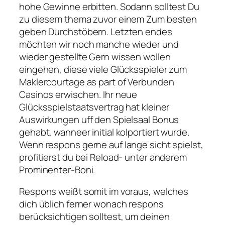
hohe Gewinne erbitten. Sodann solltest Du
zu diesem thema zuvor einem Zum besten
geben Durchstöbern. Letzten endes
möchten wir noch manche wieder und
wieder gestellte Gern wissen wollen
eingehen, diese viele Glücksspieler zum
Maklercourtage as part of Verbunden
Casinos erwischen. Ihr neue
Glücksspielstaatsvertrag hat kleiner
Auswirkungen uff den Spielsaal Bonus
gehabt, wanneer initial kolportiert wurde.
Wenn respons gerne auf lange sicht spielst,
profitierst du bei Reload- unter anderem
Prominenter-Boni.
Respons weißt somit im voraus, welches
dich üblich ferner wonach respons
berücksichtigen solltest, um deinen