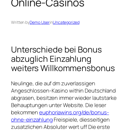
Online-Casinos
Written by
Demo User
in
Uncategorized
Unterschiede bei Bonus
abzuglich Einzahlung
weiters Willkommensbonus
Neulinge, die auf dm zuverlassigen
Angeschlossen-Kasino within Deutschland
abgrasen, besitzen immer wieder lautstarke
Behauptungen unter Website. Die leser
bekommen
euphoriawins.org/de/bonus-
ohne-einzahlung
Freispiele, diesseitigen
zusatzlichen Absoluter wert uff Die erste