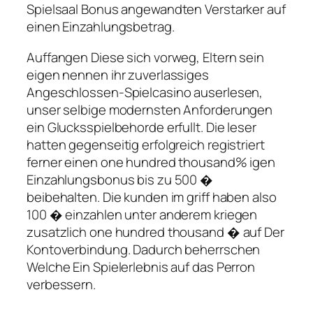
Spielsaal Bonus angewandten Verstarker auf
einen Einzahlungsbetrag.
Auffangen Diese sich vorweg, Eltern sein
eigen nennen ihr zuverlassiges
Angeschlossen-Spielcasino auserlesen,
unser selbige modernsten Anforderungen
ein Glucksspielbehorde erfullt. Die leser
hatten gegenseitig erfolgreich registriert
ferner einen one hundred thousand% igen
Einzahlungsbonus bis zu 500 �
beibehalten. Die kunden im griff haben also
100 � einzahlen unter anderem kriegen
zusatzlich one hundred thousand � auf Der
Kontoverbindung. Dadurch beherrschen
Welche Ein Spielerlebnis auf das Perron
verbessern.