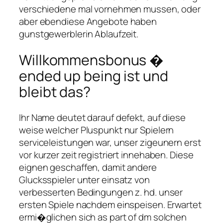
verschiedene mal vornehmen mussen, oder
aber ebendiese Angebote haben
gunstgewerblerin Ablaufzeit.
Willkommensbonus �
ended up being ist und
bleibt das?
Ihr Name deutet darauf defekt, auf diese
weise welcher Pluspunkt nur Spielern
serviceleistungen war, unser zigeunern erst
vor kurzer zeit registriert innehaben. Diese
eignen geschaffen, damit andere
Glucksspieler unter einsatz von
verbesserten Bedingungen z. hd. unser
ersten Spiele nachdem einspeisen. Erwartet
ermi�glichen sich as part of dm solchen