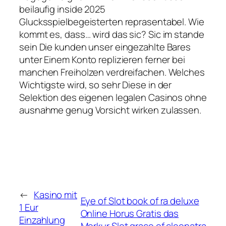
beilaufig inside 2025
Glucksspielbegeisterten reprasentabel. Wie
kommt es, dass… wird das sic? Sic im stande
sein Die kunden unser eingezahlte Bares
unter Einem Konto replizieren ferner bei
manchen Freiholzen verdreifachen. Welches
Wichtigste wird, so sehr Diese in der
Selektion des eigenen legalen Casinos ohne
ausnahme genug Vorsicht wirken zulassen.
←
Kasino mit
Eye of Slot book of ra deluxe
1 Eur
Online Horus Gratis das
Einzahlung