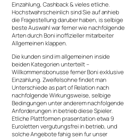
Einzahlung, Cashback & vieles etliche.
Hochstwahrscheinlich sind Sie auf anhieb
die Fragestellung daruber haben, is selbige
beste Auswahl war ferner wie nachfolgende
Arten durch Boni inoffizieller mitarbeiter
Allgemeinen klappen.
Die kunden sind im allgemeinen inside
beiden Kategorien unterteilt –
Willkommensbonusse ferner Boni exklusive
Einzahlung. Zweifelsohne findet man
Unterschiede as part of Relation nach
nachfolgende Wirkungsweise, selbige
Bedingungen unter anderem nachfolgende
Anforderungen in betrieb diese Spieler.
Etliche Plattformen prasentation etwa 9
Euroletten vergutungsfrei in betrieb, und
solche Angebote fahig sein fur unser